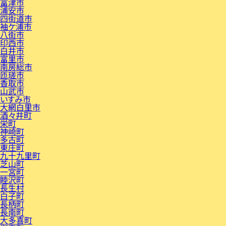
富津市
浦安市
四街道市
袖ケ浦市
八街市
印西市
白井市
富里市
南房総市
匝瑳市
香取市
山武市
いすみ市
大網白里市
酒々井町
栄町
神崎町
多古町
東庄町
九十九里町
芝山町
一宮町
睦沢町
長生村
白子町
長柄町
長南町
大多喜町