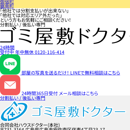
御宿町
鋸南町
「他社では分割支払いが出来ない」
「他社では対応エリア外だった」
という方もお気軽にご相談ください！
分割払い / 後払い専門
24時間
受付中
年中無休
0120-116-414
部屋の写真を送るだけ！
LINEで無料相談はこちら
24時間365日受付
メール相談はこちら
分割払い / 後払い専門
合同会社ハウスドクター(本社)
〒731-3164
広島県広島市安佐南区伴東4丁目23-17