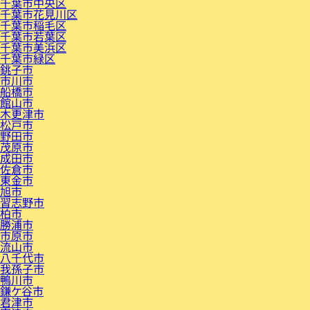
千葉市中央区
千葉市花見川区
千葉市稲毛区
千葉市若葉区
千葉市美浜区
千葉市緑区
銚子市
市川市
船橋市
館山市
木更津市
松戸市
野田市
茂原市
成田市
佐倉市
東金市
旭市
習志野市
柏市
勝浦市
市原市
流山市
八千代市
我孫子市
鴨川市
鎌ケ谷市
君津市