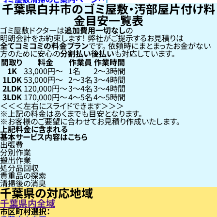
千葉県白井市のゴミ屋敷・汚部屋片付け料
金目安一覧表
ゴミ屋敷ドクターは
追加費用一切なし
の
明朗会計をお約束します！
弊社がご提示するお見積りは
全てコミコミの料金プラン
です。
依頼時にまとまったお金がない
方のために安心の
分割払い
後払い
も対応しています。
間取り
料金
作業員
作業時間
1K
33,000円〜
1名
2〜3時間
1LDK
53,000円〜
2〜3名
3〜4時間
2LDK
120,000円〜
3〜4名
3〜4時間
3LDK
170,000円〜
4〜5名
4〜5時間
左右にスライドできます
上記の料金はあくまでも目安となります。
お客様のご要望に合わせてお見積り作成いたします。
上記料金に含まれる
基本サービス内容はこちら
出張費
分別作業
搬出作業
処分品回収
貴重品の探索
清掃後の消臭
千葉県の対応地域
千葉県内全域
市区町村