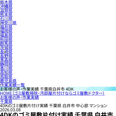
栃木県
沖縄県
滋賀県
熊本県
石川県
神奈川県
福井県
福岡県
福島県
秋田県
群馬県
茨城県
長崎県
長野県
青森県
静岡県
香川県
高知県
鳥取県
鹿児島県
作業実績一覧
お客様の声・作業実績
千葉県白井市 4DK
HOME
（ゴミ屋敷掃除・汚部屋片付けならゴミ屋敷ドクター）
お客様の声・作業実績
千葉県
4DKのゴミ屋敷片付け実績 千葉県 白井市 中心部 マンション
2026.03.08
4DKのゴミ屋敷片付け実績 千葉県 白井市