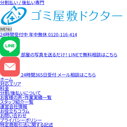
分割払い / 後払い専門
MENU
24時間受付中
年中無休
0120-116-414
部屋の写真を送るだけ！
LINEで無料相談はこちら
24時間365日受付
メール相談はこちら
ホーム
対応エリア
料金
分割/後払いについて
お客様の声・作業実績一覧
スタッフ紹介一覧
運営会社情報
お役立ちコラム
お問い合わせ
プライバシーポリシー
特定商取引法に関する記述