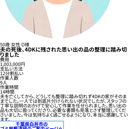
50歳
女性
O様
夫の死後、4DKに残された思い出の品の整理に踏み切
りました
費用
1,003,000円
支払い方法
12分割払い
作業人数
9人
作業時間
14時間
夫を亡くしてから、どうしても整理に踏み切れず4DKの家がそのま
までした。一人では到底片付けられない状況でしたが、スタッフの
丁寧な説明のおかげで安心して作業を任せられました。思い出の
品も大切に扱ってくださり、必要な書類も見落とさず整理してくだ
さいました。今は気持ちよく過ごせるようになり、本当に感謝してい
ます。
千葉県白井市の
ゴミ屋敷清掃のご案内ページへ