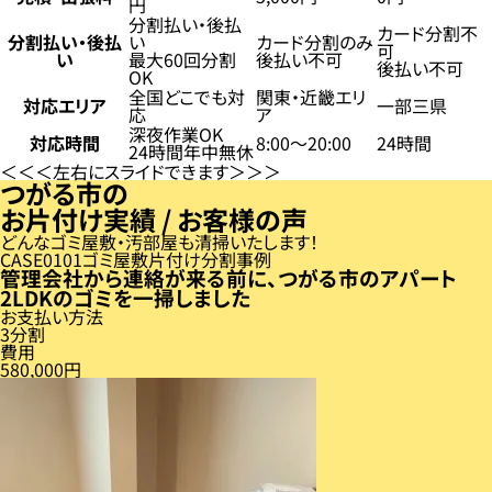
円
分割払い・後払
カード分割不
分割払い・後払
い
カード分割のみ
可
い
最大60回分割
後払い不可
後払い不可
OK
全国どこでも対
関東・近畿エリ
対応エリア
一部三県
応
ア
深夜作業OK
対応時間
8:00〜20:00
24時間
24時間年中無休
左右にスライドできます
つがる市の
お片付け実績 / お客様の声
どんなゴミ屋敷・汚部屋も清掃いたします！
CASE
01
ゴミ屋敷片付け分割事例
管理会社から連絡が来る前に、つがる市のアパート
2LDKのゴミを一掃しました
お支払い方法
3分割
費用
580,000円