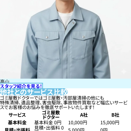
高山
スタッフ紹介を見る！
他社とのサービス比較
ゴミ屋敷ドクターではゴミ屋敷・汚部屋清掃の他にも
特殊清掃、遺品整理、害虫駆除、事故物件買取など幅広いサービ
スでお客様のお悩みを徹底サポートいたします！
ゴミ屋敷
サービス
A社
B社
ドクター
基本料金
基本料金 0円
10,000円
15,000円
見積・出張料 0
見積・出張料
5,000円
0円