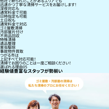
他社で断られたことがあるエリアでも
迅速かつ丁寧な清掃サービスをお届けします！
深夜対応も
通常料金で可能
日時指定も可能
土日祝も
通常料金で対応
ゴミ屋敷清掃
汚部屋片付け
不用品回収
特殊清掃
遺品整理
害虫駆除
事故物件買取
つがる市
は
上記すべて対応可能！
清掃でお困りのことは一度ご相談ください！
選ばれる理由
05
経験値豊富なスタッフが勢揃い