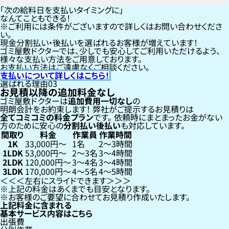
「次の給料日を支払いタイミングに」
なんてこともできる！
ご利用には条件がございますので詳しくはお問い合わせくださ
い。
現金分割払い・後払いを選ばれるお客様が増えています！
ゴミ屋敷ドクターでは、少しでも安心してご利用いただけるよう、
様々な支払い方法をご用意しております。
お支払い方法はご遠慮なくご相談ください。
支払いについて詳しくはこちら！
選ばれる理由
03
お見積以降の追加料金なし
ゴミ屋敷ドクターは
追加費用一切なし
の
明朗会計をお約束します！
弊社がご提示するお見積りは
全てコミコミの料金プラン
です。
依頼時にまとまったお金がない
方のために安心の
分割払い
後払い
も対応しています。
間取り
料金
作業員
作業時間
1K
33,000円〜
1名
2〜3時間
1LDK
53,000円〜
2〜3名
3〜4時間
2LDK
120,000円〜
3〜4名
3〜4時間
3LDK
170,000円〜
4〜5名
4〜5時間
左右にスライドできます
上記の料金はあくまでも目安となります。
お客様のご要望に合わせてお見積り作成いたします。
上記料金に含まれる
基本サービス内容はこちら
出張費