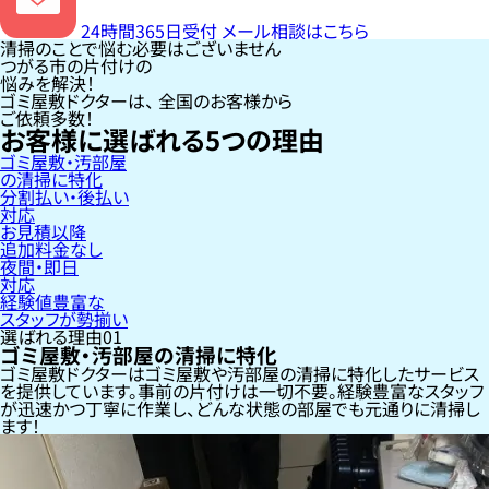
24時間365日受付
メール相談はこちら
清掃のことで悩む必要はございません
つがる市の片付けの
悩みを解決！
ゴミ屋敷ドクターは、
全国のお客様
から
ご依頼多数！
お客様に選ばれる
5
つの理由
ゴミ屋敷・汚部屋
の清掃に特化
分割払い・後払い
対応
お見積以降
追加料金なし
夜間・即日
対応
経験値豊富な
スタッフが勢揃い
選ばれる理由
01
ゴミ屋敷・汚部屋の清掃に特化
ゴミ屋敷ドクターはゴミ屋敷や汚部屋の清掃に特化したサービス
を提供しています。事前の片付けは一切不要。経験豊富なスタッフ
が迅速かつ丁寧に作業し、どんな状態の部屋でも元通りに清掃し
ます！