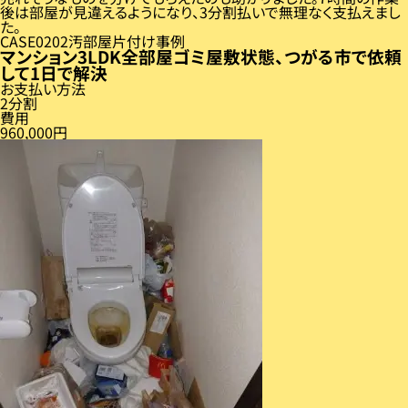
後は部屋が見違えるようになり、3分割払いで無理なく支払えまし
た。
CASE
02
汚部屋片付け事例
マンション3LDK全部屋ゴミ屋敷状態、つがる市で依頼
して1日で解決
お支払い方法
2分割
費用
960,000円