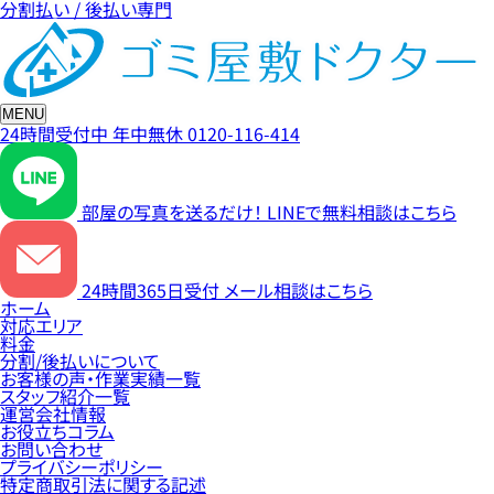
分割払い / 後払い専門
MENU
24時間受付中
年中無休
0120-116-414
部屋の写真を送るだけ！
LINEで無料相談はこちら
24時間365日受付
メール相談はこちら
ホーム
対応エリア
料金
分割/後払いについて
お客様の声・作業実績一覧
スタッフ紹介一覧
運営会社情報
お役立ちコラム
お問い合わせ
プライバシーポリシー
特定商取引法に関する記述