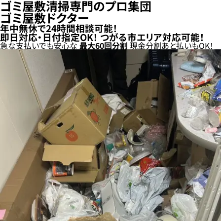
ゴミ屋敷清掃専門のプロ集団
ゴミ屋敷ドクター
年中無休で24時間相談可能！
即日対応・日付指定OK！
つがる市エリア対応可能！
急な支払いでも安心な
最大
60
回分割
現金分割
あと払い
もOK！