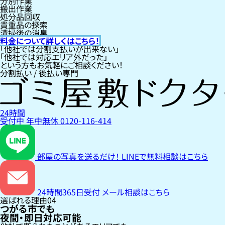
分別作業
搬出作業
処分品回収
貴重品の探索
清掃後の消臭
料金について詳しくはこちら！
「他社では分割支払いが出来ない」
「他社では対応エリア外だった」
という方もお気軽にご相談ください！
分割払い / 後払い専門
24時間
受付中
年中無休
0120-116-414
部屋の写真を送るだけ！
LINEで無料相談はこちら
24時間365日受付
メール相談はこちら
選ばれる理由
04
つがる市でも
夜間・即日対応可能