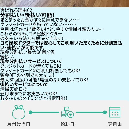
選ばれる理由
02
分割払い・後払い可能！
まとまったお金がすぐに用意できない
クレジットカードを持っていない・・・
今月は何かと出費多いけど、今すぐ清掃は頼みたい
これらの悩み、
ゴミ屋敷ドクター
の支払い方法なら
解決できます！
ゴミ屋敷ドクターでは安心してご利用いただくために分割支払
い・後払いが可能です。
現金分割払い
最大60回分割
後払い
現金分割払いサービスについて
クレジットカードが
無くても
OK！
クレジットカードの
ご利用枠無し
でもOK！
頭金0円の分割
でも大丈夫！
最大60回払い
可能！無理のない支払いでOK！
後払いサービスについて
清掃実施日の
翌月末までにお支払い
でOK！
お支払いのタイミングは指定可能！