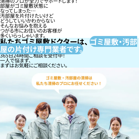
清掃のプロが全力でサポートします！
部屋がゴミ屋敷状態に
なってしまった…
汚部屋を片付けたいけど
どうしていいかわからない
そんなお悩みを抱える
つがる市にお住いのお客様が
多くいらっしゃいます。
私たちゴミ屋敷ドクターは、
ゴミ屋敷・汚部
屋の片付け専門
業者です。
365日24時間ご相談を受付中！
一人で悩まず、
まずはお気軽にご相談ください。