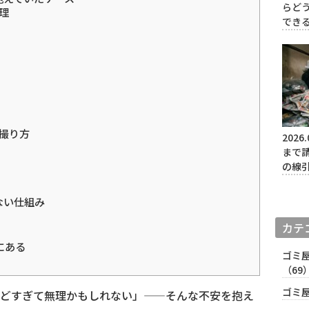
らど
理
でき
撮り方
2026.
まで
の線
ない仕組み
カテ
にある
ゴミ
（69
ゴミ
どすぎて無理かもしれない」——そんな不安を抱え