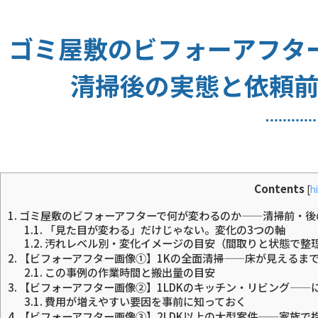
ゴミ屋敷のビフォーアフタ
清掃後の実態と依頼前
Contents
[
h
1.
ゴミ屋敷のビフォーアフターで何が変わるのか——清掃前・後
1.1.
「見た目が変わる」だけじゃない。変化の3つの軸
1.2.
汚れレベル別・変化イメージの目安（間取りと状態で整
2.
【ビフォーアフター画像①】1Kの全面清掃——床が見えるま
2.1.
この事例の作業時間と搬出量の目安
3.
【ビフォーアフター画像②】1LDKのキッチン・リビング——
3.1.
費用が増えやすい要因を事前に知っておく
4.
【ビフォーアフター画像③】2LDK以上の大型案件——家族で