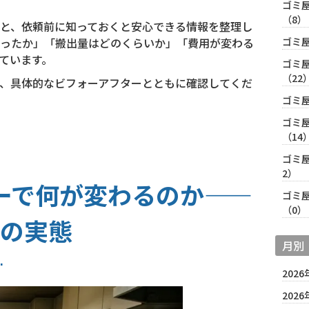
ゴミ
（8）
と、依頼前に知っておくと安心できる情報を整理し
ったか」「搬出量はどのくらいか」「費用が変わる
ゴミ
ています。
ゴミ
（22
、具体的なビフォーアフターとともに確認してくだ
ゴミ
ゴミ
（14
ゴミ
2）
ーで何が変わるのか——
ゴミ
（0）
の実態
月別
2026
2026