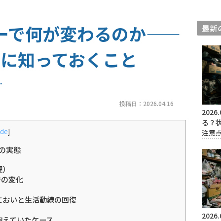
ーで何が変わるのか——
最新
に知っておくこと
投稿日：
2026.04.16
2026.
る？
ide
]
注意
の実態
理）
での変化
においと生活動線の回復
2026.
抱えていたケース