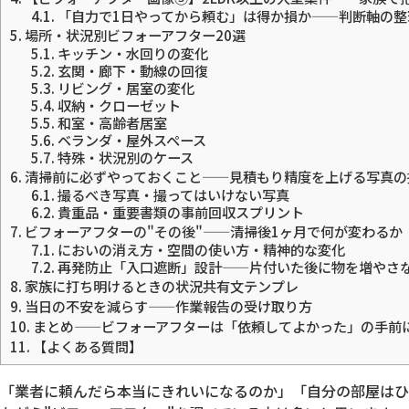
4.1.
「自力で1日やってから頼む」は得か損か——判断軸の整
5.
場所・状況別ビフォーアフター20選
5.1.
キッチン・水回りの変化
5.2.
玄関・廊下・動線の回復
5.3.
リビング・居室の変化
5.4.
収納・クローゼット
5.5.
和室・高齢者居室
5.6.
ベランダ・屋外スペース
5.7.
特殊・状況別のケース
6.
清掃前に必ずやっておくこと——見積もり精度を上げる写真の
6.1.
撮るべき写真・撮ってはいけない写真
6.2.
貴重品・重要書類の事前回収スプリント
7.
ビフォーアフターの"その後"——清掃後1ヶ月で何が変わるか
7.1.
においの消え方・空間の使い方・精神的な変化
7.2.
再発防止「入口遮断」設計——片付いた後に物を増やさ
8.
家族に打ち明けるときの状況共有文テンプレ
9.
当日の不安を減らす——作業報告の受け取り方
10.
まとめ——ビフォーアフターは「依頼してよかった」の手前
11.
【よくある質問】
「業者に頼んだら本当にきれいになるのか」「自分の部屋はひ