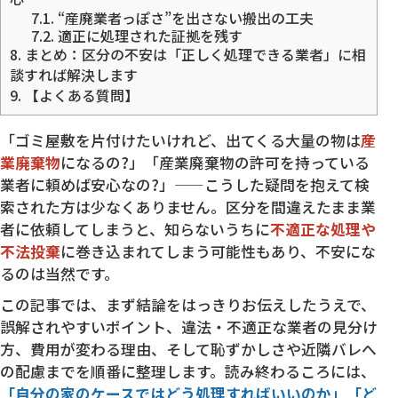
7.1.
“産廃業者っぽさ”を出さない搬出の工夫
7.2.
適正に処理された証拠を残す
8.
まとめ：区分の不安は「正しく処理できる業者」に相
談すれば解決します
9.
【よくある質問】
「ゴミ屋敷を片付けたいけれど、出てくる大量の物は
産
業廃棄物
になるの?」「産業廃棄物の許可を持っている
業者に頼めば安心なの?」——こうした疑問を抱えて検
索された方は少なくありません。区分を間違えたまま業
者に依頼してしまうと、知らないうちに
不適正な処理や
不法投棄
に巻き込まれてしまう可能性もあり、不安にな
るのは当然です。
この記事では、まず結論をはっきりお伝えしたうえで、
誤解されやすいポイント、違法・不適正な業者の見分け
方、費用が変わる理由、そして恥ずかしさや近隣バレへ
の配慮までを順番に整理します。読み終わるころには、
「自分の家のケースではどう処理すればいいのか」「ど