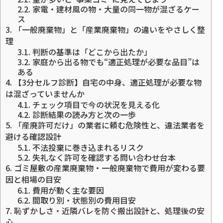
2.2.
家電・建材風の物・大量の同一物が混ざるケー
ス
3.
「一般廃棄物」と「産業廃棄物」の違いをやさしく整
理
3.1.
判断の基準は「どこから出たか」
3.2.
家庭から出る物でも“適正処理が必要な品目”は
ある
4.
【3分セルフ診断】自宅の中身、適正処理が必要な物
は混ざっていませんか
4.1.
チェック項目で今の状況を見える化
4.2.
診断結果の読み方と次の一歩
5.
「産廃許可だけ」の業者に頼む危険性と、違法業者を
避ける確認設計
5.1.
不法投棄に巻き込まれるリスク
5.2.
失礼なく許可を確認する問い合わせ台本
6.
ゴミ屋敷の産業廃棄物・一般廃棄物で費用が変わる要
因と相場の目安
6.1.
費用が動く主な要因
6.2.
間取り別・状態別の費用目安
7.
恥ずかしさ・近隣バレを防ぐ搬出設計と、処理後の安
心