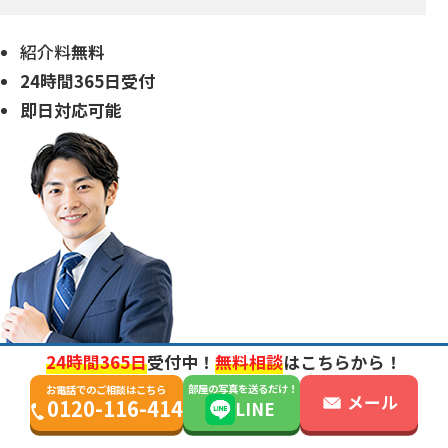
紹介料
無料
24時間
365日受付
即日対応
可能
24時間365日
受付中！
無料相談
はこちらから！
部屋の写真を送るだけ！
お電話でのご相談はこちら
メール
0120-116-414
LINE
北海道・東北
北海道