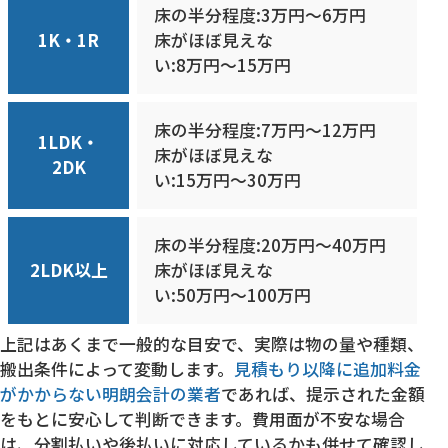
床の半分程度:3万円〜6万円
1K・1R
床がほぼ見えな
い:
8万円〜15万円
床の半分程度:7万円〜12万円
1LDK・
床がほぼ見えな
2DK
い:
15万円〜30万円
床の半分程度:20万円〜40万円
2LDK以上
床がほぼ見えな
い:
50万円〜100万円
上記はあくまで一般的な目安で、実際は物の量や種類、
搬出条件によって変動します。
見積もり以降に追加料金
がかからない明朗会計の業者
であれば、提示された金額
をもとに安心して判断できます。費用面が不安な場合
は、分割払いや後払いに対応しているかも併せて確認し