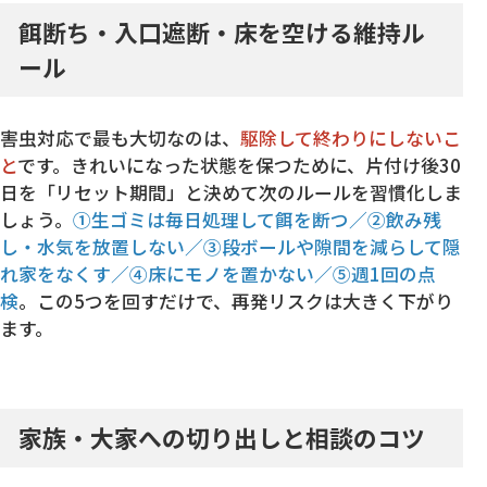
餌断ち・入口遮断・床を空ける維持ル
ール
害虫対応で最も大切なのは、
駆除して終わりにしないこ
と
です。きれいになった状態を保つために、片付け後30
日を「リセット期間」と決めて次のルールを習慣化しま
しょう。
①生ゴミは毎日処理して餌を断つ／②飲み残
し・水気を放置しない／③段ボールや隙間を減らして隠
れ家をなくす／④床にモノを置かない／⑤週1回の点
検
。この5つを回すだけで、再発リスクは大きく下がり
ます。
家族・大家への切り出しと相談のコツ