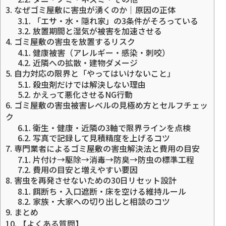
3.
なぜゴミ屋敷に害虫が湧くのか｜原因の正体
3.1.
「エサ・水・隠れ家」の3条件がそろっている
3.2.
放置期間と湿気が被害を加速させる
4.
ゴミ屋敷の害虫を放置するリスク
4.1.
健康被害（アレルギー・感染・刺咬）
4.2.
近隣への拡散・建物ダメージ
5.
自力対応の限界と「やってはいけないこと」
5.1.
殺虫剤だけでは解決しない理由
5.2.
かえって悪化させるNG行動
6.
ゴミ屋敷の害虫被害レベルの見極め方とセルフチェッ
ク
6.1.
衛生・健康・近隣の3軸で限界ラインを点検
6.2.
写真で記録して見積精度を上げるコツ
7.
専門業者によるゴミ屋敷の害虫解決法と費用の目安
7.1.
片付け→駆除→消毒→防臭→防虫の標準工程
7.2.
費用の目安と増えやすい要因
8.
害虫を再発させないための30日リセット設計
8.1.
餌断ち・入口遮断・床を空ける維持ルール
8.2.
家族・大家への切り出しと相談のコツ
9.
まとめ
10.
【よくある質問】