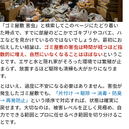
「ゴミ屋敷 害虫」と検索してこのページにたどり着い
た時点で、すでに部屋のどこかでゴキブリやコバエ、ハ
エなどを見かけているのではないでしょうか。最初にお
伝えしたい結論は、
ゴミ屋敷の害虫は時間が経つほど指
数的に増え、自然にいなくなることはほぼない
というこ
とです。エサと水と隠れ家がそろった環境では繁殖が止
まらず、放置するほど駆除も清掃も大がかりになりま
す。
とはいえ、過度に不安になる必要はありません。害虫が
発生したゴミ屋敷でも、
「片付け → 駆除 → 消毒・防臭
→ 再発防止」
という順序で対応すれば、状態は確実に
戻せます。大切なのは、被害レベルを正しく見極め、自
力でできる範囲とプロに任せるべき範囲を切り分けるこ
とです。