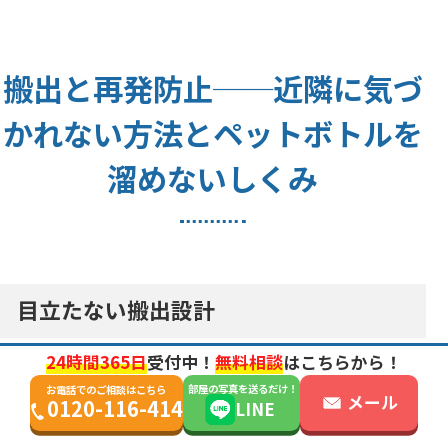
搬出と再発防止──近隣に気づ
かれない方法とペットボトルを
溜めないしくみ
目立たない搬出設計
24時間365日
受付中！
無料相談
はこちらから！
大量のペットボトルを処分するとき、近隣の方の目線が
部屋の写真を送るだけ！
お電話でのご相談はこちら
気になる方は少なくありません。「こんなに溜め込んで
メール
0120-116-414
LINE
いたと思われたくない」「マンションで業者が来るのを