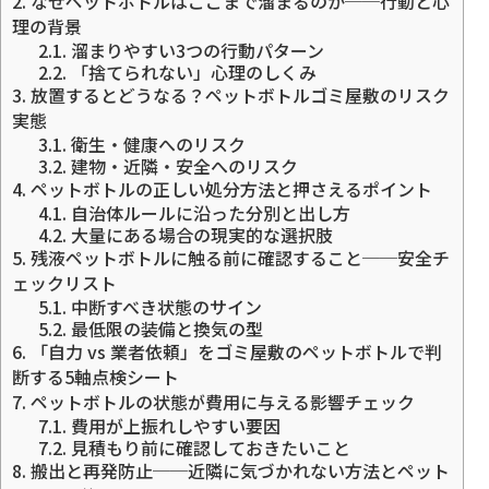
2.
なぜペットボトルはここまで溜まるのか──行動と心
理の背景
2.1.
溜まりやすい3つの行動パターン
2.2.
「捨てられない」心理のしくみ
3.
放置するとどうなる？ペットボトルゴミ屋敷のリスク
実態
3.1.
衛生・健康へのリスク
3.2.
建物・近隣・安全へのリスク
4.
ペットボトルの正しい処分方法と押さえるポイント
4.1.
自治体ルールに沿った分別と出し方
4.2.
大量にある場合の現実的な選択肢
5.
残液ペットボトルに触る前に確認すること──安全チ
ェックリスト
5.1.
中断すべき状態のサイン
5.2.
最低限の装備と換気の型
6.
「自力 vs 業者依頼」をゴミ屋敷のペットボトルで判
断する5軸点検シート
7.
ペットボトルの状態が費用に与える影響チェック
7.1.
費用が上振れしやすい要因
7.2.
見積もり前に確認しておきたいこと
8.
搬出と再発防止──近隣に気づかれない方法とペット