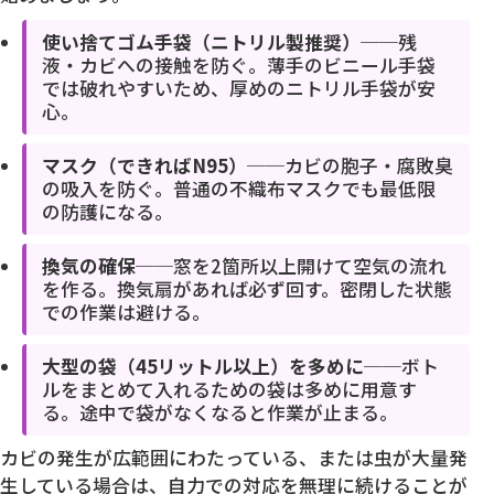
使い捨てゴム手袋（ニトリル製推奨）
──残
液・カビへの接触を防ぐ。薄手のビニール手袋
では破れやすいため、厚めのニトリル手袋が安
心。
マスク（できればN95）
──カビの胞子・腐敗臭
の吸入を防ぐ。普通の不織布マスクでも最低限
の防護になる。
換気の確保
──窓を2箇所以上開けて空気の流れ
を作る。換気扇があれば必ず回す。密閉した状態
での作業は避ける。
大型の袋（45リットル以上）を多めに
──ボト
ルをまとめて入れるための袋は多めに用意す
る。途中で袋がなくなると作業が止まる。
カビの発生が広範囲にわたっている、または虫が大量発
生している場合は、自力での対応を無理に続けることが