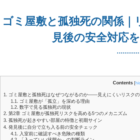
ゴミ屋敷と孤独死の関係｜
見後の安全対応を
Contents
[
hi
1.
ゴミ屋敷と孤独死はなぜつながるのか――見えにくいリスクの
1.1.
ゴミ屋敷が「孤立」を深める理由
1.2.
数字で見る孤独死の現状
2.
第2章 ゴミ屋敷が孤独死リスクを高める5つのメカニズム
3.
孤独死が起きやすい部屋の特徴と初期サイン
4.
発見後に自分で立ち入る前の安全チェック
4.1.
入室前に確認すべき危険の種類
4.2.
「入っていい状態か」の判断ライン