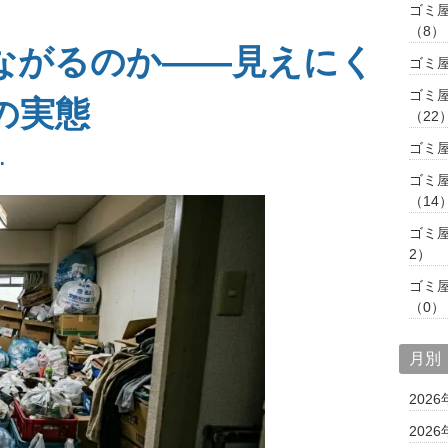
ゴミ
（8）
ながるのか――見えにく
ゴミ
ゴミ
の実態
（22
ゴミ
ゴミ
（14
ゴミ
2）
ゴミ
（0）
月別
2026
2026