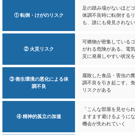
足の踏み場がないほど
① 転倒・けがのリスク
体調不良時に転倒する
も、誰にも発見されな
可燃物が密集している
② 火災リスク
がれる危険がある。電
災に発展しやすい状況
腐敗した食品・害虫の
③ 衛生環境の悪化による体
調不良を引き起こす。
調不良
リスクがある
「こんな部屋を見せら
④ 精神的孤立の加速
ますます避けるように
機会が失われていく