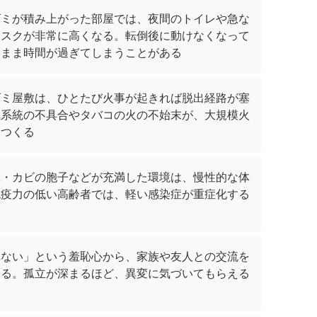
ゴミが積み上がった部屋では、夜間のトイレや急な
リスクが非常に高くなる。転倒後に動けなくなって
いまま時間が過ぎてしまうことがある
ゴミ屋敷は、ひとたび火事が起きれば脱出経路が塞
気系統の不具合やタバコの火の不始末が、大規模火
をつくる
糞・カビの胞子などが充満した環境は、慢性的な体
免疫力の低い高齢者では、軽い感染症が重症化する
れない」という羞恥心から、家族や友人との交流を
なる。孤立が深まるほど、異変に気づいてもらえる