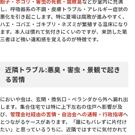
胞子・ホコリ・害虫の死骸・腐敗臭
などが室内に充満
し、呼吸器系の不調・皮膚トラブル・アレルギー症状の
悪化を引き起こします。特に夏場は腐敗が進みやすく、
ハエ・コバエ・ゴキブリ・ネズミが繁殖する温床になり
ます。本人は慣れて気付きにくいのですが、来訪した第
三者ほど強い違和感を覚えるのが特徴です。
近隣トラブル:悪臭・害虫・景観で起き
る苦情
においや虫は、玄関・換気口・ベランダから外へ漏れ出
します。集合住宅では特に上下左右の住戸へ影響が及
び、
管理会社経由の苦情・自治会への通報・行政指導
へ
とつながるケースがあります。「誰にもバレずに片付け
たい」と思っているうちに、近隣ではすでに気付かれて