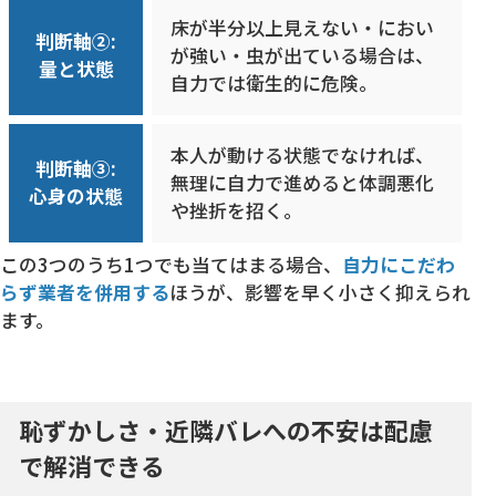
床が半分以上見えない・におい
判断軸②:
が強い・虫が出ている場合は、
量と状態
自力では衛生的に危険。
本人が動ける状態でなければ、
判断軸③:
無理に自力で進めると体調悪化
心身の状態
や挫折を招く。
この3つのうち1つでも当てはまる場合、
自力にこだわ
らず業者を併用する
ほうが、影響を早く小さく抑えられ
ます。
恥ずかしさ・近隣バレへの不安は配慮
で解消できる