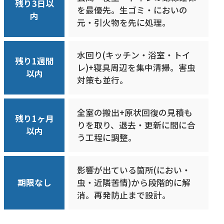
残り3日以
を最優先。生ゴミ・においの
内
元・引火物を先に処理。
水回り(キッチン・浴室・トイ
残り1週間
レ)+寝具周辺を集中清掃。害虫
以内
対策も並行。
全室の搬出+原状回復の見積も
残り1ヶ月
りを取り、退去・更新に間に合
以内
う工程に調整。
影響が出ている箇所(におい・
期限なし
虫・近隣苦情)から段階的に解
消。再発防止まで設計。