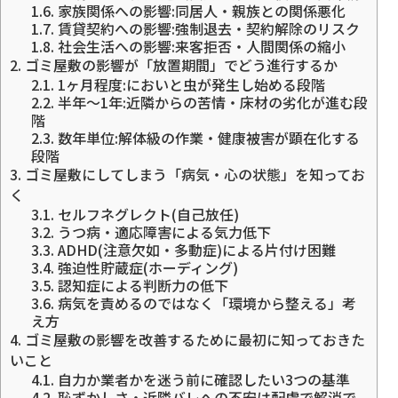
1.6.
家族関係への影響:同居人・親族との関係悪化
1.7.
賃貸契約への影響:強制退去・契約解除のリスク
1.8.
社会生活への影響:来客拒否・人間関係の縮小
2.
ゴミ屋敷の影響が「放置期間」でどう進行するか
2.1.
1ヶ月程度:においと虫が発生し始める段階
2.2.
半年〜1年:近隣からの苦情・床材の劣化が進む段
階
2.3.
数年単位:解体級の作業・健康被害が顕在化する
段階
3.
ゴミ屋敷にしてしまう「病気・心の状態」を知ってお
く
3.1.
セルフネグレクト(自己放任)
3.2.
うつ病・適応障害による気力低下
3.3.
ADHD(注意欠如・多動症)による片付け困難
3.4.
強迫性貯蔵症(ホーディング)
3.5.
認知症による判断力の低下
3.6.
病気を責めるのではなく「環境から整える」考
え方
4.
ゴミ屋敷の影響を改善するために最初に知っておきた
いこと
4.1.
自力か業者かを迷う前に確認したい3つの基準
4.2.
恥ずかしさ・近隣バレへの不安は配慮で解消で