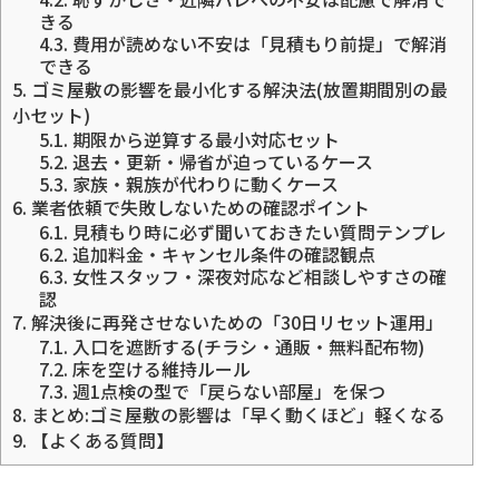
きる
4.3.
費用が読めない不安は「見積もり前提」で解消
できる
5.
ゴミ屋敷の影響を最小化する解決法(放置期間別の最
小セット)
5.1.
期限から逆算する最小対応セット
5.2.
退去・更新・帰省が迫っているケース
5.3.
家族・親族が代わりに動くケース
6.
業者依頼で失敗しないための確認ポイント
6.1.
見積もり時に必ず聞いておきたい質問テンプレ
6.2.
追加料金・キャンセル条件の確認観点
6.3.
女性スタッフ・深夜対応など相談しやすさの確
認
7.
解決後に再発させないための「30日リセット運用」
7.1.
入口を遮断する(チラシ・通販・無料配布物)
7.2.
床を空ける維持ルール
7.3.
週1点検の型で「戻らない部屋」を保つ
8.
まとめ:ゴミ屋敷の影響は「早く動くほど」軽くなる
9.
【よくある質問】