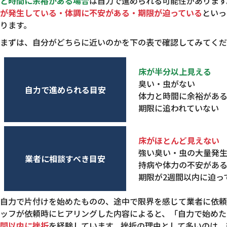
と時間に余裕がある場合
は自力で進められる可能性があります
が発生している・体調に不安がある・期限が迫っている
といっ
ります。
まずは、自分がどちらに近いのかを下の表で確認してみてくだ
床が半分以上見える
臭い・虫がない
自力で進められる目安
体力と時間に余裕があ
期限に追われていない
床がほとんど見えない
強い臭い・虫の大量発
業者に相談すべき目安
持病や体力の不安があ
期限が2週間以内に迫っ
自力で片付けを始めたものの、途中で限界を感じて業者に依頼
ッフが依頼時にヒアリングした内容によると、「自力で始めた
間以内に挫折
を経験しています。挫折の理由として多いのは、