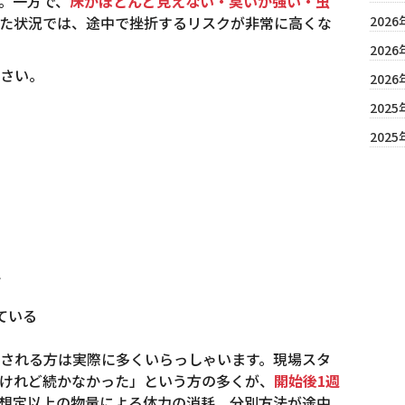
。一方で、
床がほとんど見えない・臭いが強い・虫
た状況では、途中で挫折するリスクが非常に高くな
2026
2026
さい。
2026
2025
2025
る
生
る
ている
される方は実際に多くいらっしゃいます。現場スタ
けれど続かなかった」という方の多くが、
開始後1週
想定以上の物量による体力の消耗、分別方法が途中