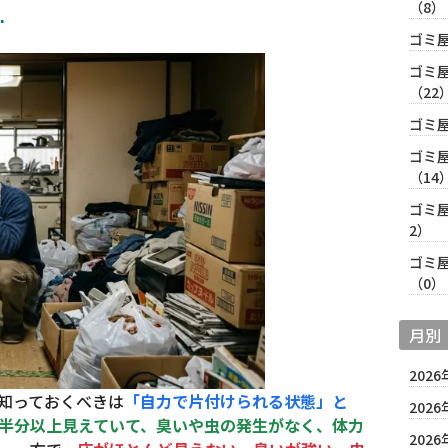
（8）
ゴミ
ゴミ
（22
ゴミ
ゴミ
（14
ゴミ
2）
ゴミ
（0）
月別
2026
知っておくべきは
「自力で片付けられる状態」と
2026
半分以上見えていて、臭いや虫の発生がなく、体力
2026