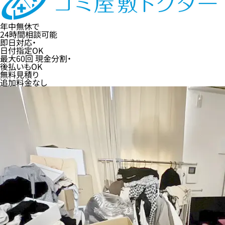
年中無休
で
24時間
相談可能
即日
対応・
日付指定
OK
最大60回
現金分割・
後払い
もOK
無料
見積り
追加料金なし