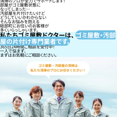
清掃のプロが全力でサポートします！
部屋がゴミ屋敷状態に
なってしまった…
汚部屋を片付けたいけど
どうしていいかわからない
そんなお悩みを抱える
砥部町にお住いのお客様が
多くいらっしゃいます。
私たちゴミ屋敷ドクターは、
ゴミ屋敷・汚部
屋の片付け専門
業者です。
365日24時間ご相談を受付中！
一人で悩まず、
まずはお気軽にご相談ください。