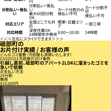
円
分割払い・後払
カード分割不
分割払い・後払
い
カード分割のみ
可
い
最大60回分割
後払い不可
後払い不可
OK
全国どこでも対
関東・近畿エリ
対応エリア
一部三県
応
ア
深夜作業OK
対応時間
8:00〜20:00
24時間
24時間年中無休
左右にスライドできます
砥部町の
お片付け実績 / お客様の声
どんなゴミ屋敷・汚部屋も清掃いたします！
CASE
01
汚部屋片付け事例
引越し直前、砥部町のアパート2LDKに溜まったゴミを
急いで依頼
お支払い方法
24分割
費用
410,000円