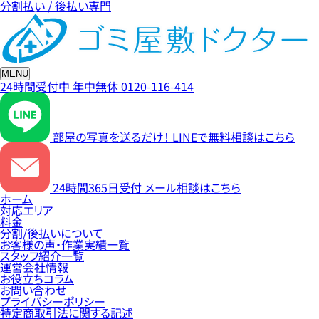
分割払い / 後払い専門
MENU
24時間受付中
年中無休
0120-116-414
部屋の写真を送るだけ！
LINEで無料相談はこちら
24時間365日受付
メール相談はこちら
ホーム
対応エリア
料金
分割/後払いについて
お客様の声・作業実績一覧
スタッフ紹介一覧
運営会社情報
お役立ちコラム
お問い合わせ
プライバシーポリシー
特定商取引法に関する記述