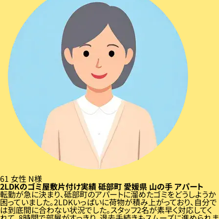
61
女性
N様
2LDKのゴミ屋敷片付け実績
砥部町
愛媛県
山の手
アパート
転勤が急に決まり、砥部町のアパートに溜めたゴミをどうしようか
困っていました。2LDKいっぱいに荷物が積み上がっており、自分で
は到底間に合わない状況でした。スタッフ2名が素早く対応してく
れて、8時間で部屋がすっきり。退去手続きもスムーズに進められま