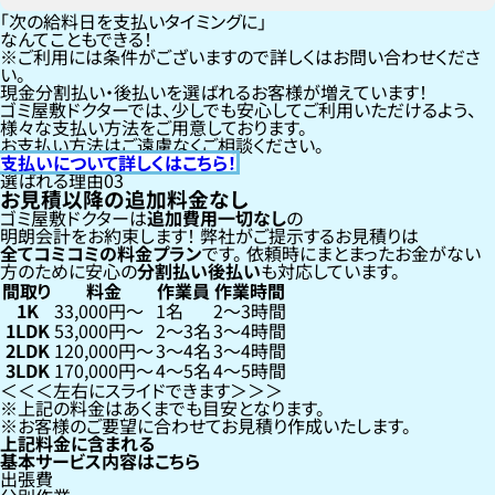
「次の給料日を支払いタイミングに」
なんてこともできる！
ご利用には条件がございますので詳しくはお問い合わせくださ
い。
現金分割払い・後払いを選ばれるお客様が増えています！
ゴミ屋敷ドクターでは、少しでも安心してご利用いただけるよう、
様々な支払い方法をご用意しております。
お支払い方法はご遠慮なくご相談ください。
支払いについて詳しくはこちら！
選ばれる理由
03
お見積以降の追加料金なし
ゴミ屋敷ドクターは
追加費用一切なし
の
明朗会計をお約束します！
弊社がご提示するお見積りは
全てコミコミの料金プラン
です。
依頼時にまとまったお金がない
方のために安心の
分割払い
後払い
も対応しています。
間取り
料金
作業員
作業時間
1K
33,000円〜
1名
2〜3時間
1LDK
53,000円〜
2〜3名
3〜4時間
2LDK
120,000円〜
3〜4名
3〜4時間
3LDK
170,000円〜
4〜5名
4〜5時間
左右にスライドできます
上記の料金はあくまでも目安となります。
お客様のご要望に合わせてお見積り作成いたします。
上記料金に含まれる
基本サービス内容はこちら
出張費