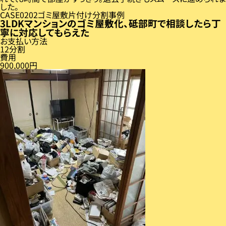
した。
CASE
02
ゴミ屋敷片付け分割事例
3LDKマンションのゴミ屋敷化、砥部町で相談したら丁
寧に対応してもらえた
お支払い方法
12分割
費用
900,000円