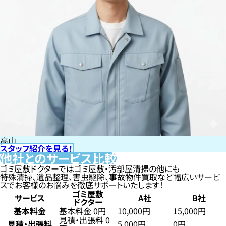
高山
スタッフ紹介を見る！
他社とのサービス比較
ゴミ屋敷ドクターではゴミ屋敷・汚部屋清掃の他にも
特殊清掃、遺品整理、害虫駆除、事故物件買取など幅広いサービ
スでお客様のお悩みを徹底サポートいたします！
ゴミ屋敷
サービス
A社
B社
ドクター
基本料金
基本料金 0円
10,000円
15,000円
見積・出張料 0
見積・出張料
5,000円
0円