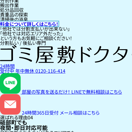
分別作業
搬出作業
処分品回収
貴重品の探索
清掃後の消臭
料金について詳しくはこちら！
「他社では分割支払いが出来ない」
「他社では対応エリア外だった」
という方もお気軽にご相談ください！
分割払い / 後払い専門
24時間
受付中
年中無休
0120-116-414
部屋の写真を送るだけ！
LINEで無料相談はこちら
24時間365日受付
メール相談はこちら
選ばれる理由
04
砥部町でも
夜間・即日対応可能