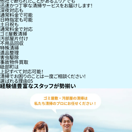
他社で断られたことがあるエリアでも
迅速かつ丁寧な清掃サービスをお届けします！
深夜対応も
通常料金で可能
日時指定も可能
土日祝も
通常料金で対応
ゴミ屋敷清掃
汚部屋片付け
不用品回収
特殊清掃
遺品整理
害虫駆除
事故物件買取
砥部町
は
上記すべて対応可能！
清掃でお困りのことは一度ご相談ください！
選ばれる理由
05
経験値豊富なスタッフが勢揃い