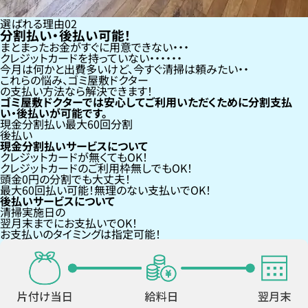
選ばれる理由
02
分割払い・後払い可能！
まとまったお金がすぐに用意できない
クレジットカードを持っていない・・・
今月は何かと出費多いけど、今すぐ清掃は頼みたい
これらの悩み、
ゴミ屋敷ドクター
の支払い方法なら
解決できます！
ゴミ屋敷ドクターでは安心してご利用いただくために分割支払
い・後払いが可能です。
現金分割払い
最大60回分割
後払い
現金分割払いサービスについて
クレジットカードが
無くても
OK！
クレジットカードの
ご利用枠無し
でもOK！
頭金0円の分割
でも大丈夫！
最大60回払い
可能！無理のない支払いでOK！
後払いサービスについて
清掃実施日の
翌月末までにお支払い
でOK！
お支払いのタイミングは指定可能！