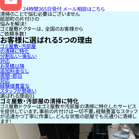
24時間365日受付
メール相談はこちら
清掃のことで悩む必要はございません
砥部町の片付けの
悩みを解決！
ゴミ屋敷ドクターは、
全国のお客様
から
ご依頼多数！
お客様に選ばれる
5
つの理由
ゴミ屋敷・汚部屋
の清掃に特化
分割払い・後払い
対応
お見積以降
追加料金なし
夜間・即日
対応
経験値豊富な
スタッフが勢揃い
選ばれる理由
01
ゴミ屋敷・汚部屋の清掃に特化
ゴミ屋敷ドクターはゴミ屋敷や汚部屋の清掃に特化したサービス
を提供しています。事前の片付けは一切不要。経験豊富なスタッフ
が迅速かつ丁寧に作業し、どんな状態の部屋でも元通りに清掃し
ます！