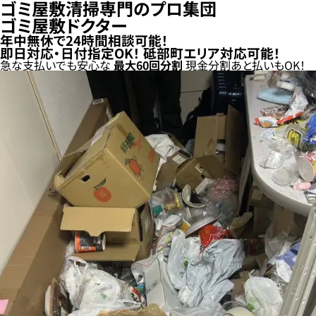
ゴミ屋敷清掃専門のプロ集団
ゴミ屋敷ドクター
年中無休で24時間相談可能！
即日対応・日付指定OK！
砥部町エリア対応可能！
急な支払いでも安心な
最大
60
回分割
現金分割
あと払い
もOK！