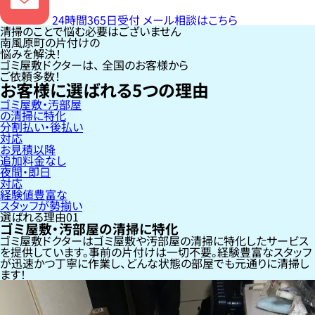
24時間365日受付
メール相談はこちら
清掃のことで悩む必要はございません
南風原町の片付けの
悩みを解決！
ゴミ屋敷ドクターは、
全国のお客様
から
ご依頼多数！
お客様に選ばれる
5
つの理由
ゴミ屋敷・汚部屋
の清掃に特化
分割払い・後払い
対応
お見積以降
追加料金なし
夜間・即日
対応
経験値豊富な
スタッフが勢揃い
選ばれる理由
01
ゴミ屋敷・汚部屋の清掃に特化
ゴミ屋敷ドクターはゴミ屋敷や汚部屋の清掃に特化したサービス
を提供しています。事前の片付けは一切不要。経験豊富なスタッフ
が迅速かつ丁寧に作業し、どんな状態の部屋でも元通りに清掃し
ます！