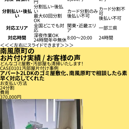
円
分割払い・後払
カード分割不
分割払い・後払
い
カード分割のみ
可
い
最大60回分割
後払い不可
後払い不可
OK
全国どこでも対
関東・近畿エリ
対応エリア
一部三県
応
ア
深夜作業OK
対応時間
8:00〜20:00
24時間
24時間年中無休
左右にスライドできます
南風原町の
お片付け実績 / お客様の声
どんなゴミ屋敷・汚部屋も清掃いたします！
CASE
01
汚部屋片付け事例
アパート2LDKのゴミ屋敷化、南風原町で相談したら素
早く対応してくれた
お支払い方法
24分割
費用
370,000円