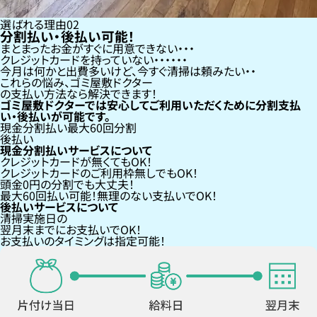
選ばれる理由
02
分割払い・後払い可能！
まとまったお金がすぐに用意できない
クレジットカードを持っていない・・・
今月は何かと出費多いけど、今すぐ清掃は頼みたい
これらの悩み、
ゴミ屋敷ドクター
の支払い方法なら
解決できます！
ゴミ屋敷ドクターでは安心してご利用いただくために分割支払
い・後払いが可能です。
現金分割払い
最大60回分割
後払い
現金分割払いサービスについて
クレジットカードが
無くても
OK！
クレジットカードの
ご利用枠無し
でもOK！
頭金0円の分割
でも大丈夫！
最大60回払い
可能！無理のない支払いでOK！
後払いサービスについて
清掃実施日の
翌月末までにお支払い
でOK！
お支払いのタイミングは指定可能！