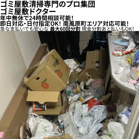
ゴミ屋敷清掃専門のプロ集団
ゴミ屋敷ドクター
年中無休で24時間相談可能！
即日対応・日付指定OK！
南風原町エリア対応可能！
急な支払いでも安心な
最大
60
回分割
現金分割
あと払い
もOK！