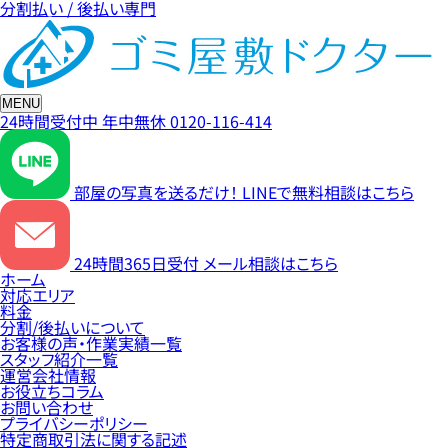
分割払い / 後払い専門
MENU
24時間受付中
年中無休
0120-116-414
部屋の写真を送るだけ！
LINEで無料相談はこちら
24時間365日受付
メール相談はこちら
ホーム
対応エリア
料金
分割/後払いについて
お客様の声・作業実績一覧
スタッフ紹介一覧
運営会社情報
お役立ちコラム
お問い合わせ
プライバシーポリシー
特定商取引法に関する記述