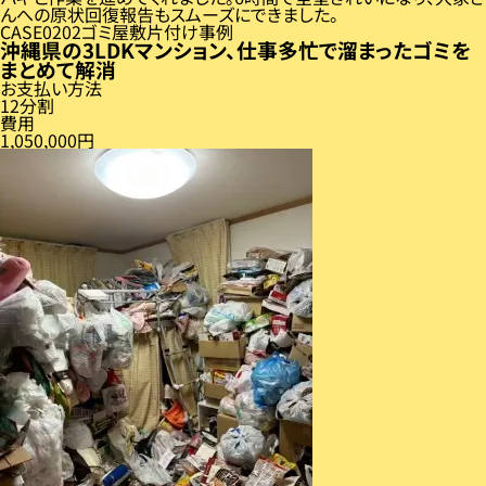
んへの原状回復報告もスムーズにできました。
CASE
02
ゴミ屋敷片付け事例
沖縄県の3LDKマンション、仕事多忙で溜まったゴミを
まとめて解消
お支払い方法
12分割
費用
1,050,000円