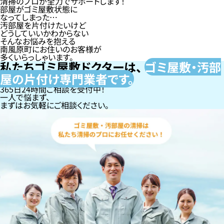
清掃のプロが全力でサポートします！
部屋がゴミ屋敷状態に
なってしまった…
汚部屋を片付けたいけど
どうしていいかわからない
そんなお悩みを抱える
南風原町にお住いのお客様が
多くいらっしゃいます。
私たちゴミ屋敷ドクターは、
ゴミ屋敷・汚部
屋の片付け専門
業者です。
365日24時間ご相談を受付中！
一人で悩まず、
まずはお気軽にご相談ください。