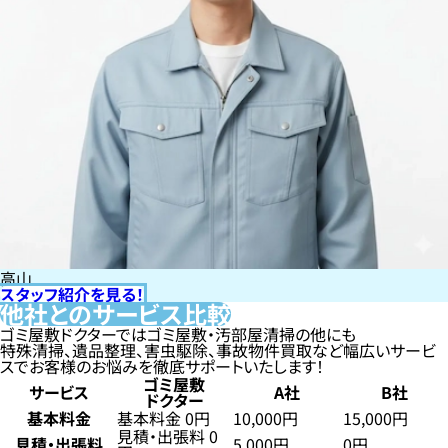
高山
スタッフ紹介を見る！
他社とのサービス比較
ゴミ屋敷ドクターではゴミ屋敷・汚部屋清掃の他にも
特殊清掃、遺品整理、害虫駆除、事故物件買取など幅広いサービ
スでお客様のお悩みを徹底サポートいたします！
ゴミ屋敷
サービス
A社
B社
ドクター
基本料金
基本料金 0円
10,000円
15,000円
見積・出張料 0
見積・出張料
5,000円
0円