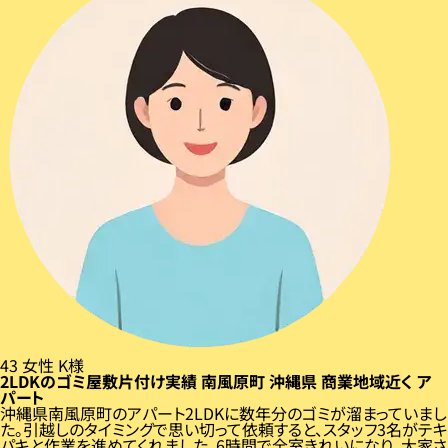
43
女性
K様
2LDKのゴミ屋敷片付け実績
南風原町
沖縄県
商業地域近く
ア
パート
沖縄県南風原町のアパート2LDKに数年分のゴミが溜まっていまし
た。引越しのタイミングで思い切って依頼すると、スタッフ3名がテキ
パキと作業を進めてくれました。6時間で全室きれいになり、大家さ