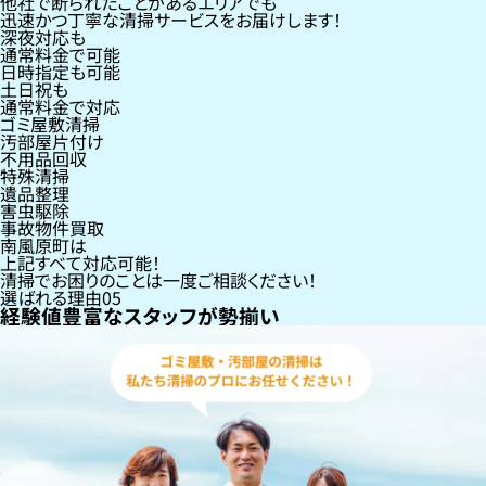
他社で断られたことがあるエリアでも
迅速かつ丁寧な清掃サービスをお届けします！
深夜対応も
通常料金で可能
日時指定も可能
土日祝も
通常料金で対応
ゴミ屋敷清掃
汚部屋片付け
不用品回収
特殊清掃
遺品整理
害虫駆除
事故物件買取
南風原町
は
上記すべて対応可能！
清掃でお困りのことは一度ご相談ください！
選ばれる理由
05
経験値豊富なスタッフが勢揃い