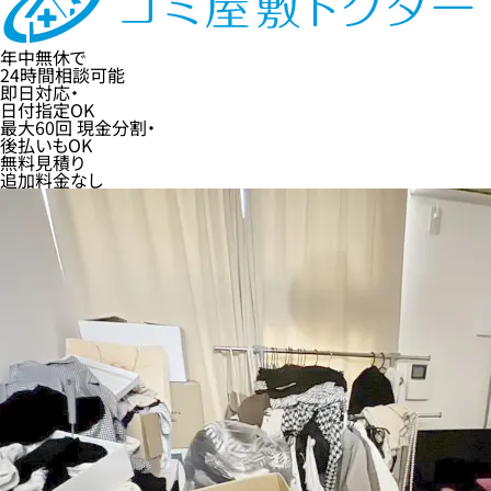
年中無休
で
24時間
相談可能
即日
対応・
日付指定
OK
最大60回
現金分割・
後払い
もOK
無料
見積り
追加料金なし