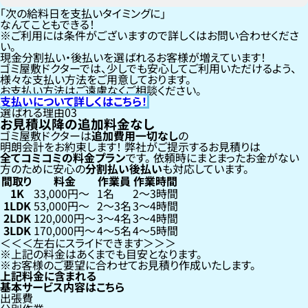
「次の給料日を支払いタイミングに」
なんてこともできる！
ご利用には条件がございますので詳しくはお問い合わせくださ
い。
現金分割払い・後払いを選ばれるお客様が増えています！
ゴミ屋敷ドクターでは、少しでも安心してご利用いただけるよう、
様々な支払い方法をご用意しております。
お支払い方法はご遠慮なくご相談ください。
支払いについて詳しくはこちら！
選ばれる理由
03
お見積以降の追加料金なし
ゴミ屋敷ドクターは
追加費用一切なし
の
明朗会計をお約束します！
弊社がご提示するお見積りは
全てコミコミの料金プラン
です。
依頼時にまとまったお金がない
方のために安心の
分割払い
後払い
も対応しています。
間取り
料金
作業員
作業時間
1K
33,000円〜
1名
2〜3時間
1LDK
53,000円〜
2〜3名
3〜4時間
2LDK
120,000円〜
3〜4名
3〜4時間
3LDK
170,000円〜
4〜5名
4〜5時間
左右にスライドできます
上記の料金はあくまでも目安となります。
お客様のご要望に合わせてお見積り作成いたします。
上記料金に含まれる
基本サービス内容はこちら
出張費