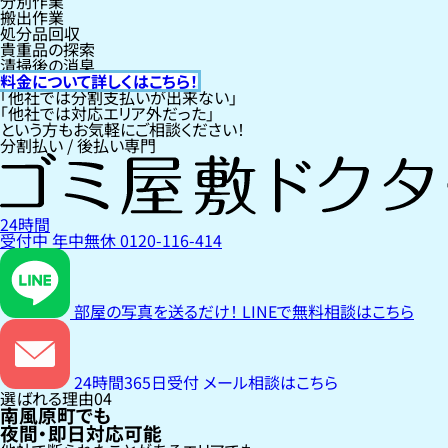
分別作業
搬出作業
処分品回収
貴重品の探索
清掃後の消臭
料金について詳しくはこちら！
「他社では分割支払いが出来ない」
「他社では対応エリア外だった」
という方もお気軽にご相談ください！
分割払い / 後払い専門
24時間
受付中
年中無休
0120-116-414
部屋の写真を送るだけ！
LINEで無料相談はこちら
24時間365日受付
メール相談はこちら
選ばれる理由
04
南風原町でも
夜間・即日対応可能