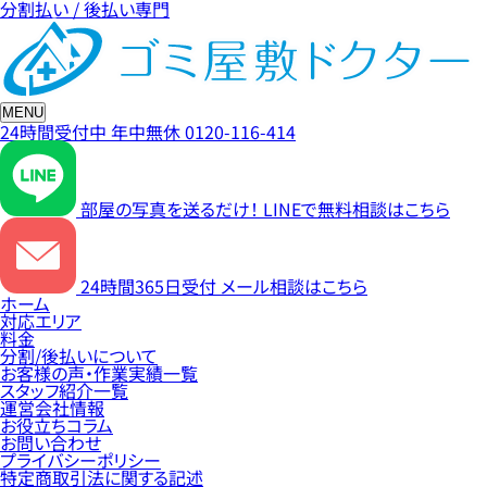
分割払い / 後払い専門
MENU
24時間受付中
年中無休
0120-116-414
部屋の写真を送るだけ！
LINEで無料相談はこちら
24時間365日受付
メール相談はこちら
ホーム
対応エリア
料金
分割/後払いについて
お客様の声・作業実績一覧
スタッフ紹介一覧
運営会社情報
お役立ちコラム
お問い合わせ
プライバシーポリシー
特定商取引法に関する記述