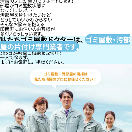
清掃のプロが全力でサポートします！
部屋がゴミ屋敷状態に
なってしまった…
汚部屋を片付けたいけど
どうしていいかわからない
そんなお悩みを抱える
印南町にお住いのお客様が
多くいらっしゃいます。
私たちゴミ屋敷ドクターは、
ゴミ屋敷・汚部
屋の片付け専門
業者です。
365日24時間ご相談を受付中！
一人で悩まず、
まずはお気軽にご相談ください。