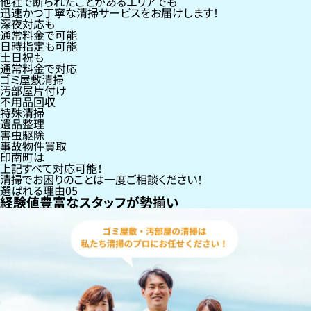
他社で断られたことがあるエリアでも
迅速かつ丁寧な清掃サービスをお届けします！
深夜対応も
通常料金で可能
日時指定も可能
土日祝も
通常料金で対応
ゴミ屋敷清掃
汚部屋片付け
不用品回収
特殊清掃
遺品整理
害虫駆除
事故物件買取
印南町
は
上記すべて対応可能！
清掃でお困りのことは一度ご相談ください！
選ばれる理由
05
経験値豊富なスタッフが勢揃い