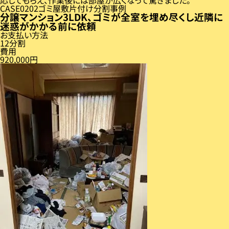
CASE
02
ゴミ屋敷片付け分割事例
分譲マンション3LDK、ゴミが全室を埋め尽くし近隣に
迷惑がかかる前に依頼
お支払い方法
12分割
費用
920,000円