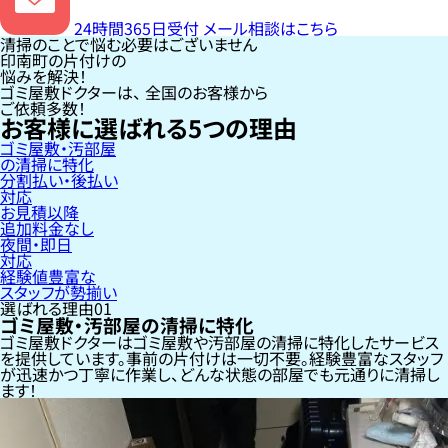
24時間365日受付
メール相談はこちら
清掃のことで悩む必要はございません
印南町の片付けの
悩みを解決！
ゴミ屋敷ドクターは、
全国のお客様
から
ご依頼多数！
お客様に選ばれる
5
つの理由
ゴミ屋敷・汚部屋
の清掃に特化
分割払い・後払い
対応
お見積以降
追加料金なし
夜間・即日
対応
経験値豊富な
スタッフが勢揃い
選ばれる理由
01
ゴミ屋敷・汚部屋の清掃に特化
ゴミ屋敷ドクターはゴミ屋敷や汚部屋の清掃に特化したサービス
を提供しています。事前の片付けは一切不要。経験豊富なスタッフ
が迅速かつ丁寧に作業し、どんな状態の部屋でも元通りに清掃し
ます！