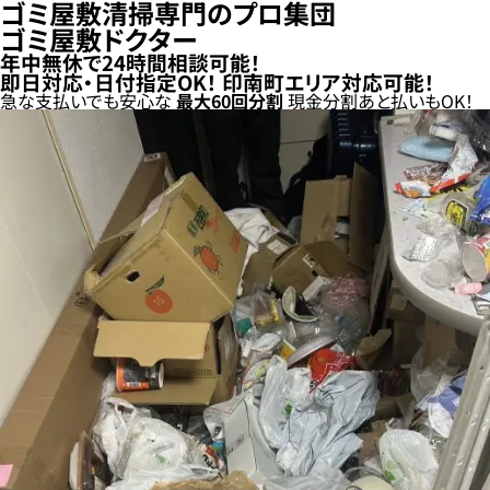
ゴミ屋敷清掃専門のプロ集団
ゴミ屋敷ドクター
年中無休で24時間相談可能！
即日対応・日付指定OK！
印南町エリア対応可能！
急な支払いでも安心な
最大
60
回分割
現金分割
あと払い
もOK！