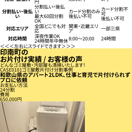
円
分割払い・後払
カード分割不
分割払い・後払
い
カード分割のみ
可
い
最大60回分割
後払い不可
後払い不可
OK
全国どこでも対
関東・近畿エリ
対応エリア
一部三県
応
ア
深夜作業OK
対応時間
8:00〜20:00
24時間
24時間年中無休
左右にスライドできます
印南町の
お片付け実績 / お客様の声
どんなゴミ屋敷・汚部屋も清掃いたします！
CASE
01
ゴミ屋敷片付け分割事例
和歌山県のアパート2LDK、仕事と育児で片付けられず
プロに依頼
お支払い方法
24分割
費用
650,000円