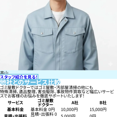
高山
スタッフ紹介を見る！
他社とのサービス比較
ゴミ屋敷ドクターではゴミ屋敷・汚部屋清掃の他にも
特殊清掃、遺品整理、害虫駆除、事故物件買取など幅広いサービ
スでお客様のお悩みを徹底サポートいたします！
ゴミ屋敷
サービス
A社
B社
ドクター
基本料金
基本料金 0円
10,000円
15,000円
見積・出張料 0
見積・出張料
5,000円
0円