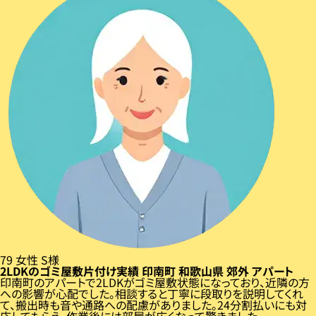
79
女性
S様
2LDKのゴミ屋敷片付け実績
印南町
和歌山県
郊外
アパート
印南町のアパートで2LDKがゴミ屋敷状態になっており、近隣の方
への影響が心配でした。相談すると丁寧に段取りを説明してくれ
て、搬出時も音や通路への配慮がありました。24分割払いにも対
応してもらえ、作業後には部屋が広くなって驚きました。