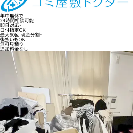
年中無休
で
24時間
相談可能
即日
対応・
日付指定
OK
最大60回
現金分割・
後払い
もOK
無料
見積り
追加料金なし