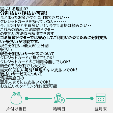
選ばれる理由
02
分割払い・後払い可能！
まとまったお金がすぐに用意できない
クレジットカードを持っていない・・・
今月は何かと出費多いけど、今すぐ清掃は頼みたい
これらの悩み、
ゴミ屋敷ドクター
の支払い方法なら
解決できます！
ゴミ屋敷ドクターでは安心してご利用いただくために分割支払
い・後払いが可能です。
現金分割払い
最大60回分割
後払い
現金分割払いサービスについて
クレジットカードが
無くても
OK！
クレジットカードの
ご利用枠無し
でもOK！
頭金0円の分割
でも大丈夫！
最大60回払い
可能！無理のない支払いでOK！
後払いサービスについて
清掃実施日の
翌月末までにお支払い
でOK！
お支払いのタイミングは指定可能！