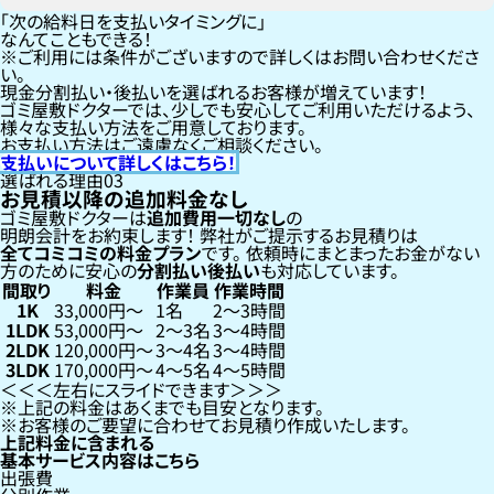
「次の給料日を支払いタイミングに」
なんてこともできる！
ご利用には条件がございますので詳しくはお問い合わせくださ
い。
現金分割払い・後払いを選ばれるお客様が増えています！
ゴミ屋敷ドクターでは、少しでも安心してご利用いただけるよう、
様々な支払い方法をご用意しております。
お支払い方法はご遠慮なくご相談ください。
支払いについて詳しくはこちら！
選ばれる理由
03
お見積以降の追加料金なし
ゴミ屋敷ドクターは
追加費用一切なし
の
明朗会計をお約束します！
弊社がご提示するお見積りは
全てコミコミの料金プラン
です。
依頼時にまとまったお金がない
方のために安心の
分割払い
後払い
も対応しています。
間取り
料金
作業員
作業時間
1K
33,000円〜
1名
2〜3時間
1LDK
53,000円〜
2〜3名
3〜4時間
2LDK
120,000円〜
3〜4名
3〜4時間
3LDK
170,000円〜
4〜5名
4〜5時間
左右にスライドできます
上記の料金はあくまでも目安となります。
お客様のご要望に合わせてお見積り作成いたします。
上記料金に含まれる
基本サービス内容はこちら
出張費