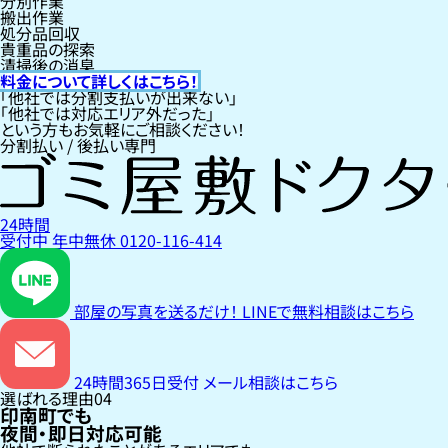
分別作業
搬出作業
処分品回収
貴重品の探索
清掃後の消臭
料金について詳しくはこちら！
「他社では分割支払いが出来ない」
「他社では対応エリア外だった」
という方もお気軽にご相談ください！
分割払い / 後払い専門
24時間
受付中
年中無休
0120-116-414
部屋の写真を送るだけ！
LINEで無料相談はこちら
24時間365日受付
メール相談はこちら
選ばれる理由
04
印南町でも
夜間・即日対応可能