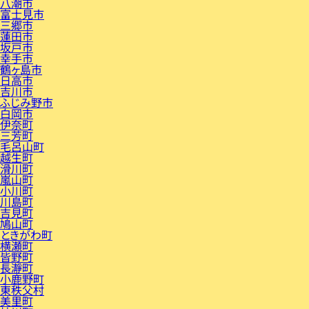
八潮市
富士見市
三郷市
蓮田市
坂戸市
幸手市
鶴ヶ島市
日高市
吉川市
ふじみ野市
白岡市
伊奈町
三芳町
毛呂山町
越生町
滑川町
嵐山町
小川町
川島町
吉見町
鳩山町
ときがわ町
横瀬町
皆野町
長瀞町
小鹿野町
東秩父村
美里町