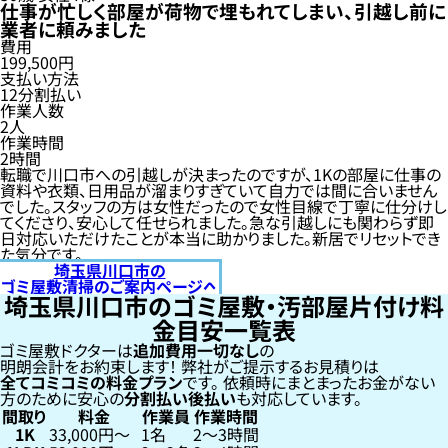
仕事が忙しく部屋が荷物で埋もれてしまい、引越し前に
業者に頼みました
費用
199,500円
支払い方法
12分割払い
作業人数
2人
作業時間
2時間
転職で川口市への引越しが決まったのですが、1Kの部屋に仕事の
資料や衣類、日用品が溜まりすぎていて自力では間に合いません
でした。スタッフの方は女性だったので女性目線で丁寧に仕分けし
てくださり、安心して任せられました。急な引越しにも関わらず即
日対応いただけたことが本当に助かりました。新居でリセットでき
た気分です。
埼玉県川口市の
ゴミ屋敷清掃のご案内ページへ
埼玉県川口市のゴミ屋敷・汚部屋片付け料
金目安一覧表
ゴミ屋敷ドクターは
追加費用一切なし
の
明朗会計をお約束します！
弊社がご提示するお見積りは
全てコミコミの料金プラン
です。
依頼時にまとまったお金がない
方のために安心の
分割払い
後払い
も対応しています。
間取り
料金
作業員
作業時間
1K
33,000円〜
1名
2〜3時間