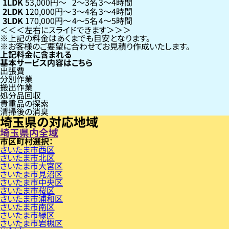
1LDK
53,000円〜
2〜3名
3〜4時間
2LDK
120,000円〜
3〜4名
3〜4時間
3LDK
170,000円〜
4〜5名
4〜5時間
左右にスライドできます
上記の料金はあくまでも目安となります。
お客様のご要望に合わせてお見積り作成いたします。
上記料金に含まれる
基本サービス内容はこちら
出張費
分別作業
搬出作業
処分品回収
貴重品の探索
清掃後の消臭
埼玉県の対応地域
埼玉県内全域
市区町村
さいたま市西区
さいたま市北区
さいたま市大宮区
さいたま市見沼区
さいたま市中央区
さいたま市桜区
さいたま市浦和区
さいたま市南区
さいたま市緑区
さいたま市岩槻区