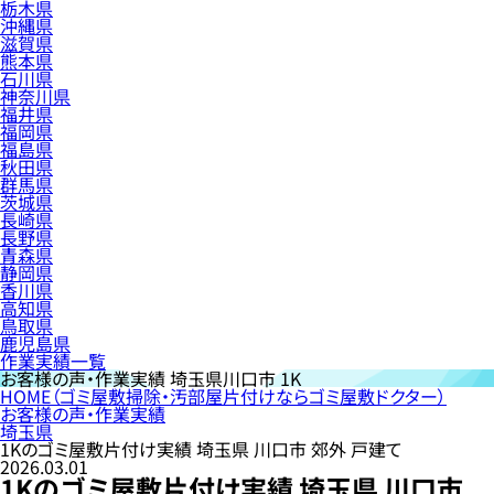
栃木県
沖縄県
滋賀県
熊本県
石川県
神奈川県
福井県
福岡県
福島県
秋田県
群馬県
茨城県
長崎県
長野県
青森県
静岡県
香川県
高知県
鳥取県
鹿児島県
作業実績一覧
お客様の声・作業実績
埼玉県川口市 1K
HOME
（ゴミ屋敷掃除・汚部屋片付けならゴミ屋敷ドクター）
お客様の声・作業実績
埼玉県
1Kのゴミ屋敷片付け実績 埼玉県 川口市 郊外 戸建て
2026.03.01
1Kのゴミ屋敷片付け実績 埼玉県 川口市