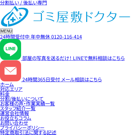
分割払い / 後払い専門
MENU
24時間受付中
年中無休
0120-116-414
部屋の写真を送るだけ！
LINEで無料相談はこちら
24時間365日受付
メール相談はこちら
ホーム
対応エリア
料金
分割/後払いについて
お客様の声・作業実績一覧
スタッフ紹介一覧
運営会社情報
お役立ちコラム
お問い合わせ
プライバシーポリシー
特定商取引法に関する記述