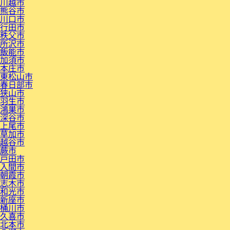
川越市
熊谷市
川口市
行田市
秩父市
所沢市
飯能市
加須市
本庄市
東松山市
春日部市
狭山市
羽生市
鴻巣市
深谷市
上尾市
草加市
越谷市
蕨市
戸田市
入間市
朝霞市
志木市
和光市
新座市
桶川市
久喜市
北本市