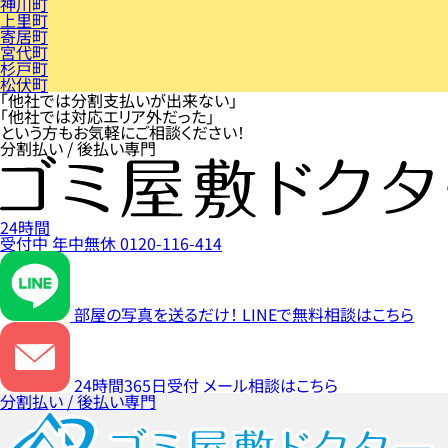
神川町
上里町
寄居町
宮代町
杉戸町
松伏町
「他社では分割支払いが出来ない」
「他社では対応エリア外だった」
という方もお気軽にご相談ください！
分割払い / 後払い専門
24時間
受付中
年中無休
0120-116-414
部屋の写真を送るだけ！
LINEで無料相談はこちら
24時間365日受付
メール相談はこちら
分割払い / 後払い専門