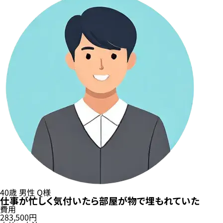
40歳
男性
Q様
仕事が忙しく気付いたら部屋が物で埋もれていた
費用
283,500円