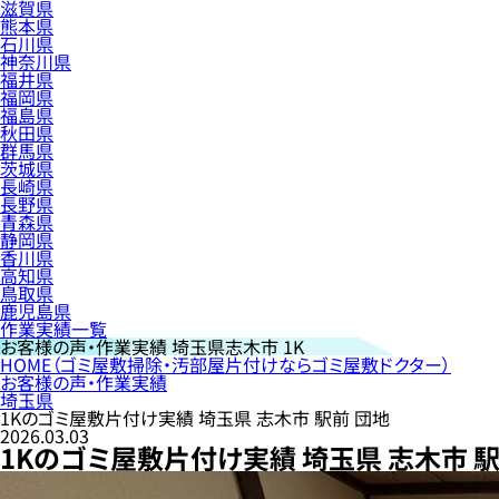
滋賀県
熊本県
石川県
神奈川県
福井県
福岡県
福島県
秋田県
群馬県
茨城県
長崎県
長野県
青森県
静岡県
香川県
高知県
鳥取県
鹿児島県
作業実績一覧
お客様の声・作業実績
埼玉県志木市 1K
HOME
（ゴミ屋敷掃除・汚部屋片付けならゴミ屋敷ドクター）
お客様の声・作業実績
埼玉県
1Kのゴミ屋敷片付け実績 埼玉県 志木市 駅前 団地
2026.03.03
1Kのゴミ屋敷片付け実績 埼玉県 志木市 駅