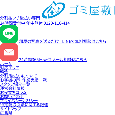
分割払い / 後払い専門
24時間受付中
年中無休
0120-116-414
部屋の写真を送るだけ！
LINEで無料相談はこちら
24時間365日受付
メール相談はこちら
ホーム
対応エリア
料金
分割/後払いについて
お客様の声・作業実績一覧
スタッフ紹介一覧
運営会社情報
お役立ちコラム
お問い合わせ
プライバシーポリシー
特定商取引法に関する記述
サイトマップ
広島県