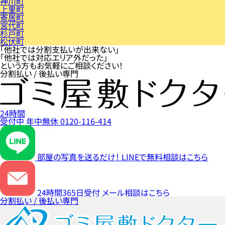
神川町
上里町
寄居町
宮代町
杉戸町
松伏町
「他社では分割支払いが出来ない」
「他社では対応エリア外だった」
という方もお気軽にご相談ください！
分割払い / 後払い専門
24時間
受付中
年中無休
0120-116-414
部屋の写真を送るだけ！
LINEで無料相談はこちら
24時間365日受付
メール相談はこちら
分割払い / 後払い専門