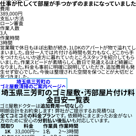
仕事が忙しくて部屋が手つかずのままになっていました
費用
389,000円
支払い方法
ローン審査
作業人数
3人
作業時間
3時間
営業職で休日もほぼ出勤が続き、1LDKのアパートが物で溢れてし
まいました。自分一人では片付ける時間も気力もなく、どこから手
をつけたらいいか途方に暮れていたところスタッフを紹介してもら
いました。作業スピードが素晴らしく、数日で見違えるほど綺麗に
なりました。料金も事前に明確に説明していただき、追加費用も発
生せず安心でした。今後は整理された空間を保つことが大切だと
気づきました。
埼玉県三芳町の
ゴミ屋敷清掃のご案内ページへ
埼玉県三芳町のゴミ屋敷・汚部屋片付け料
金目安一覧表
ゴミ屋敷ドクターは
追加費用一切なし
の
明朗会計をお約束します！
弊社がご提示するお見積りは
全てコミコミの料金プラン
です。
依頼時にまとまったお金がない
方のために安心の
分割払い
後払い
も対応しています。
間取り
料金
作業員
作業時間
1K
33,000円〜
1名
2〜3時間