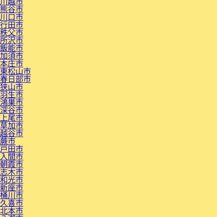
川越市
熊谷市
川口市
行田市
秩父市
所沢市
飯能市
加須市
本庄市
東松山市
春日部市
狭山市
羽生市
鴻巣市
深谷市
上尾市
草加市
越谷市
蕨市
戸田市
入間市
朝霞市
志木市
和光市
新座市
桶川市
久喜市
北本市