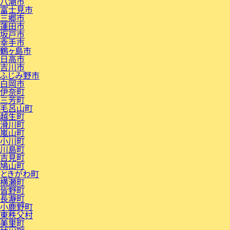
八潮市
富士見市
三郷市
蓮田市
坂戸市
幸手市
鶴ヶ島市
日高市
吉川市
ふじみ野市
白岡市
伊奈町
三芳町
毛呂山町
越生町
滑川町
嵐山町
小川町
川島町
吉見町
鳩山町
ときがわ町
横瀬町
皆野町
長瀞町
小鹿野町
東秩父村
美里町