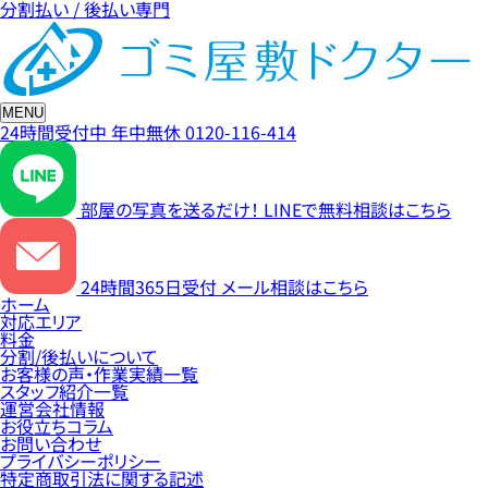
分割払い / 後払い専門
MENU
24時間受付中
年中無休
0120-116-414
部屋の写真を送るだけ！
LINEで無料相談はこちら
24時間365日受付
メール相談はこちら
ホーム
対応エリア
料金
分割/後払いについて
お客様の声・作業実績一覧
スタッフ紹介一覧
運営会社情報
お役立ちコラム
お問い合わせ
プライバシーポリシー
特定商取引法に関する記述