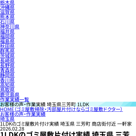
栃木県
沖縄県
滋賀県
熊本県
石川県
神奈川県
福井県
福岡県
福島県
秋田県
群馬県
茨城県
長崎県
長野県
青森県
静岡県
香川県
高知県
鳥取県
鹿児島県
作業実績一覧
お客様の声・作業実績
埼玉県三芳町 1LDK
HOME
（ゴミ屋敷掃除・汚部屋片付けならゴミ屋敷ドクター）
お客様の声・作業実績
埼玉県
1LDKのゴミ屋敷片付け実績 埼玉県 三芳町 商店街付近 一軒家
2026.02.28
1LDKのゴミ屋敷片付け実績 埼玉県 三芳