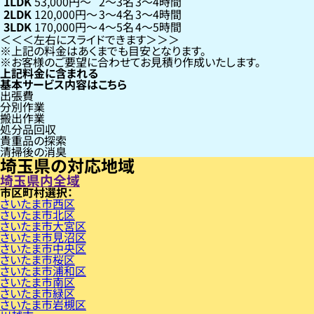
1LDK
53,000円〜
2〜3名
3〜4時間
2LDK
120,000円〜
3〜4名
3〜4時間
3LDK
170,000円〜
4〜5名
4〜5時間
左右にスライドできます
上記の料金はあくまでも目安となります。
お客様のご要望に合わせてお見積り作成いたします。
上記料金に含まれる
基本サービス内容はこちら
出張費
分別作業
搬出作業
処分品回収
貴重品の探索
清掃後の消臭
埼玉県の対応地域
埼玉県内全域
市区町村
さいたま市西区
さいたま市北区
さいたま市大宮区
さいたま市見沼区
さいたま市中央区
さいたま市桜区
さいたま市浦和区
さいたま市南区
さいたま市緑区
さいたま市岩槻区