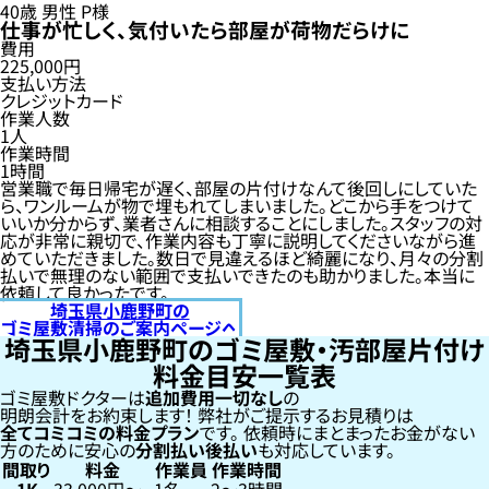
40歳
男性
P様
仕事が忙しく、気付いたら部屋が荷物だらけに
費用
225,000円
支払い方法
クレジットカード
作業人数
1人
作業時間
1時間
営業職で毎日帰宅が遅く、部屋の片付けなんて後回しにしていた
ら、ワンルームが物で埋もれてしまいました。どこから手をつけて
いいか分からず、業者さんに相談することにしました。スタッフの対
応が非常に親切で、作業内容も丁寧に説明してくださいながら進
めていただきました。数日で見違えるほど綺麗になり、月々の分割
払いで無理のない範囲で支払いできたのも助かりました。本当に
依頼して良かったです。
埼玉県小鹿野町の
ゴミ屋敷清掃のご案内ページへ
埼玉県小鹿野町のゴミ屋敷・汚部屋片付け
料金目安一覧表
ゴミ屋敷ドクターは
追加費用一切なし
の
明朗会計をお約束します！
弊社がご提示するお見積りは
全てコミコミの料金プラン
です。
依頼時にまとまったお金がない
方のために安心の
分割払い
後払い
も対応しています。
間取り
料金
作業員
作業時間