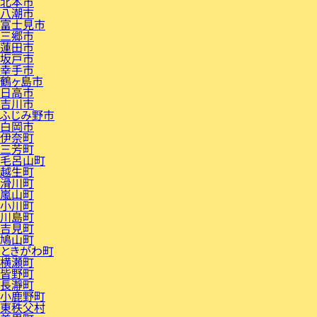
北本市
八潮市
富士見市
三郷市
蓮田市
坂戸市
幸手市
鶴ヶ島市
日高市
吉川市
ふじみ野市
白岡市
伊奈町
三芳町
毛呂山町
越生町
滑川町
嵐山町
小川町
川島町
吉見町
鳩山町
ときがわ町
横瀬町
皆野町
長瀞町
小鹿野町
東秩父村