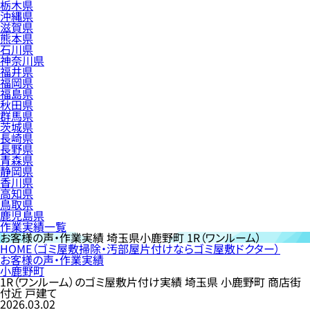
栃木県
沖縄県
滋賀県
熊本県
石川県
神奈川県
福井県
福岡県
福島県
秋田県
群馬県
茨城県
長崎県
長野県
青森県
静岡県
香川県
高知県
鳥取県
鹿児島県
作業実績一覧
お客様の声・作業実績
埼玉県小鹿野町 1R（ワンルーム）
HOME
（ゴミ屋敷掃除・汚部屋片付けならゴミ屋敷ドクター）
お客様の声・作業実績
小鹿野町
1R（ワンルーム）のゴミ屋敷片付け実績 埼玉県 小鹿野町 商店街
付近 戸建て
2026.03.02