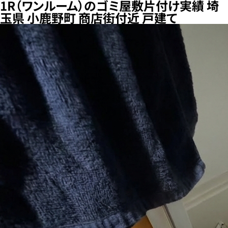
1R（ワンルーム）のゴミ屋敷片付け実績 埼
玉県 小鹿野町 商店街付近 戸建て