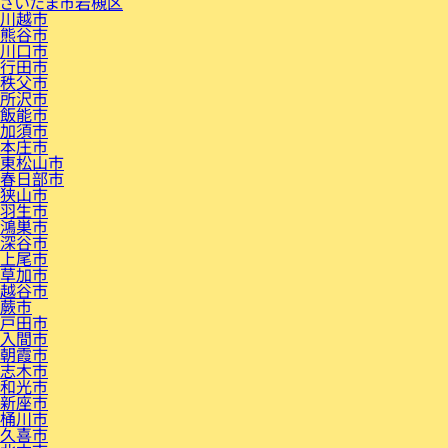
さいたま市岩槻区
川越市
熊谷市
川口市
行田市
秩父市
所沢市
飯能市
加須市
本庄市
東松山市
春日部市
狭山市
羽生市
鴻巣市
深谷市
上尾市
草加市
越谷市
蕨市
戸田市
入間市
朝霞市
志木市
和光市
新座市
桶川市
久喜市