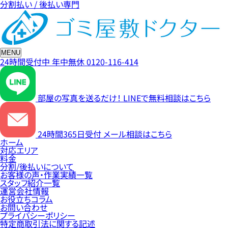
分割払い / 後払い専門
MENU
24時間受付中
年中無休
0120-116-414
部屋の写真を送るだけ！
LINEで無料相談はこちら
24時間365日受付
メール相談はこちら
ホーム
対応エリア
料金
分割/後払いについて
お客様の声・作業実績一覧
スタッフ紹介一覧
運営会社情報
お役立ちコラム
お問い合わせ
プライバシーポリシー
特定商取引法に関する記述