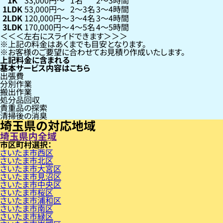
1K
33,000円〜
1名
2〜3時間
1LDK
53,000円〜
2〜3名
3〜4時間
2LDK
120,000円〜
3〜4名
3〜4時間
3LDK
170,000円〜
4〜5名
4〜5時間
左右にスライドできます
上記の料金はあくまでも目安となります。
お客様のご要望に合わせてお見積り作成いたします。
上記料金に含まれる
基本サービス内容はこちら
出張費
分別作業
搬出作業
処分品回収
貴重品の探索
清掃後の消臭
埼玉県の対応地域
埼玉県内全域
市区町村
さいたま市西区
さいたま市北区
さいたま市大宮区
さいたま市見沼区
さいたま市中央区
さいたま市桜区
さいたま市浦和区
さいたま市南区
さいたま市緑区