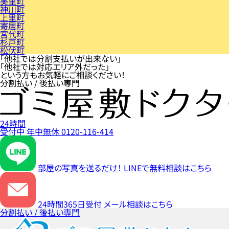
美里町
神川町
上里町
寄居町
宮代町
杉戸町
松伏町
「他社では分割支払いが出来ない」
「他社では対応エリア外だった」
という方もお気軽にご相談ください！
分割払い / 後払い専門
24時間
受付中
年中無休
0120-116-414
部屋の写真を送るだけ！
LINEで無料相談はこちら
24時間365日受付
メール相談はこちら
分割払い / 後払い専門