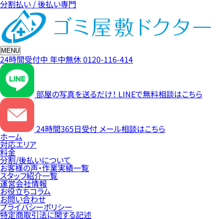
分割払い / 後払い専門
MENU
24時間受付中
年中無休
0120-116-414
部屋の写真を送るだけ！
LINEで無料相談はこちら
24時間365日受付
メール相談はこちら
ホーム
対応エリア
料金
分割/後払いについて
お客様の声・作業実績一覧
スタッフ紹介一覧
運営会社情報
お役立ちコラム
お問い合わせ
プライバシーポリシー
特定商取引法に関する記述