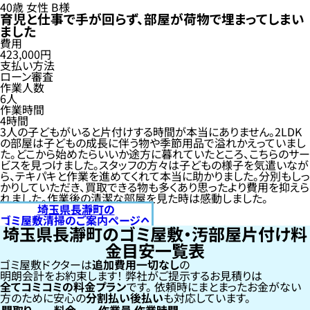
40歳
女性
B様
育児と仕事で手が回らず、部屋が荷物で埋まってしまい
ました
費用
423,000円
支払い方法
ローン審査
作業人数
6人
作業時間
4時間
3人の子どもがいると片付けする時間が本当にありません。2LDK
の部屋は子どもの成長に伴う物や季節用品で溢れかえっていまし
た。どこから始めたらいいか途方に暮れていたところ、こちらのサー
ビスを見つけました。スタッフの方々は子どもの様子を気遣いなが
ら、テキパキと作業を進めてくれて本当に助かりました。分別もしっ
かりしていただき、買取できる物も多くあり思ったより費用を抑えら
れました。作業後の清潔な部屋を見た時は感動しました。
埼玉県長瀞町の
ゴミ屋敷清掃のご案内ページへ
埼玉県長瀞町のゴミ屋敷・汚部屋片付け料
金目安一覧表
ゴミ屋敷ドクターは
追加費用一切なし
の
明朗会計をお約束します！
弊社がご提示するお見積りは
全てコミコミの料金プラン
です。
依頼時にまとまったお金がない
方のために安心の
分割払い
後払い
も対応しています。