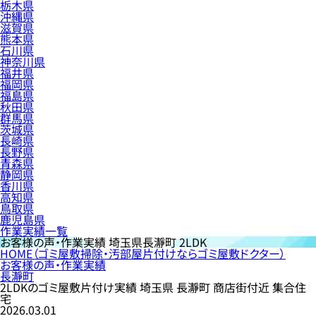
栃木県
沖縄県
滋賀県
熊本県
石川県
神奈川県
福井県
福岡県
福島県
秋田県
群馬県
茨城県
長崎県
長野県
青森県
静岡県
香川県
高知県
鳥取県
鹿児島県
作業実績一覧
お客様の声・作業実績
埼玉県長瀞町 2LDK
HOME
（ゴミ屋敷掃除・汚部屋片付けならゴミ屋敷ドクター）
お客様の声・作業実績
長瀞町
2LDKのゴミ屋敷片付け実績 埼玉県 長瀞町 商店街付近 集合住
宅
2026.03.01