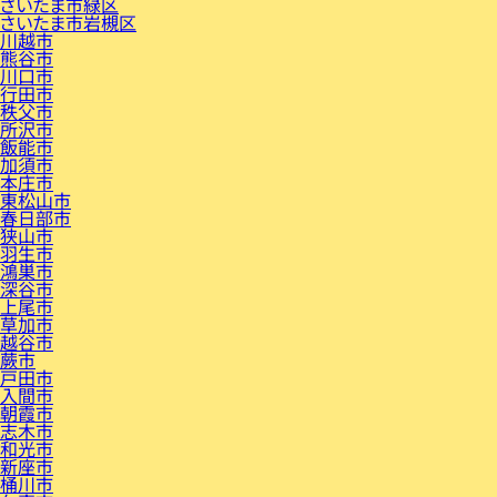
さいたま市緑区
さいたま市岩槻区
川越市
熊谷市
川口市
行田市
秩父市
所沢市
飯能市
加須市
本庄市
東松山市
春日部市
狭山市
羽生市
鴻巣市
深谷市
上尾市
草加市
越谷市
蕨市
戸田市
入間市
朝霞市
志木市
和光市
新座市
桶川市