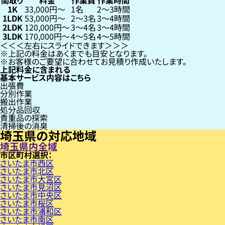
間取り
料金
作業員
作業時間
1K
33,000円〜
1名
2〜3時間
1LDK
53,000円〜
2〜3名
3〜4時間
2LDK
120,000円〜
3〜4名
3〜4時間
3LDK
170,000円〜
4〜5名
4〜5時間
左右にスライドできます
上記の料金はあくまでも目安となります。
お客様のご要望に合わせてお見積り作成いたします。
上記料金に含まれる
基本サービス内容はこちら
出張費
分別作業
搬出作業
処分品回収
貴重品の探索
清掃後の消臭
埼玉県の対応地域
埼玉県内全域
市区町村
さいたま市西区
さいたま市北区
さいたま市大宮区
さいたま市見沼区
さいたま市中央区
さいたま市桜区
さいたま市浦和区
さいたま市南区