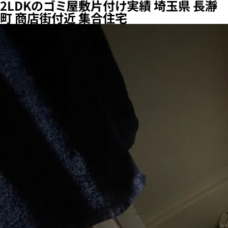
2LDKのゴミ屋敷片付け実績 埼玉県 長瀞
町 商店街付近 集合住宅