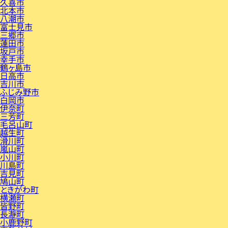
久喜市
北本市
八潮市
富士見市
三郷市
蓮田市
坂戸市
幸手市
鶴ヶ島市
日高市
吉川市
ふじみ野市
白岡市
伊奈町
三芳町
毛呂山町
越生町
滑川町
嵐山町
小川町
川島町
吉見町
鳩山町
ときがわ町
横瀬町
皆野町
長瀞町
小鹿野町