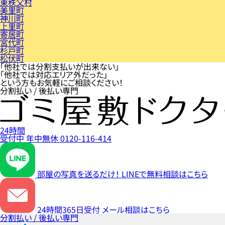
東秩父村
美里町
神川町
上里町
寄居町
宮代町
杉戸町
松伏町
「他社では分割支払いが出来ない」
「他社では対応エリア外だった」
という方もお気軽にご相談ください！
分割払い / 後払い専門
24時間
受付中
年中無休
0120-116-414
部屋の写真を送るだけ！
LINEで無料相談はこちら
24時間365日受付
メール相談はこちら
分割払い / 後払い専門