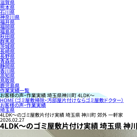
滋賀県
熊本県
石川県
神奈川県
福井県
福岡県
福島県
秋田県
群馬県
茨城県
長崎県
長野県
青森県
静岡県
香川県
高知県
鳥取県
鹿児島県
作業実績一覧
お客様の声・作業実績
埼玉県神川町 4LDK〜
HOME
（ゴミ屋敷掃除・汚部屋片付けならゴミ屋敷ドクター）
お客様の声・作業実績
埼玉県
4LDK〜のゴミ屋敷片付け実績 埼玉県 神川町 郊外 一軒家
2026.02.27
4LDK〜のゴミ屋敷片付け実績 埼玉県 神川