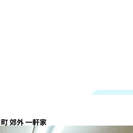
町 郊外 一軒家