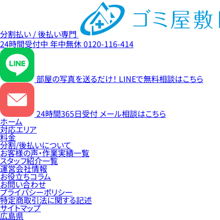
分割払い / 後払い専門
24時間受付中
年中無休
0120-116-414
部屋の写真を送るだけ！
LINEで無料相談はこちら
24時間365日受付
メール相談はこちら
ホーム
対応エリア
料金
分割/後払いについて
お客様の声・作業実績一覧
スタッフ紹介一覧
運営会社情報
お役立ちコラム
お問い合わせ
プライバシーポリシー
特定商取引法に関する記述
サイトマップ
広島県