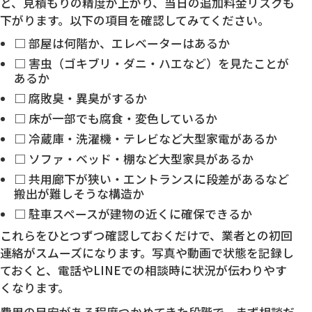
と、見積もりの精度が上がり、当日の追加料金リスクも
下がります。以下の項目を確認してみてください。
□ 部屋は何階か、エレベーターはあるか
□ 害虫（ゴキブリ・ダニ・ハエなど）を見たことが
あるか
□ 腐敗臭・異臭がするか
□ 床が一部でも腐食・変色しているか
□ 冷蔵庫・洗濯機・テレビなど大型家電があるか
□ ソファ・ベッド・棚など大型家具があるか
□ 共用廊下が狭い・エントランスに段差があるなど
搬出が難しそうな構造か
□ 駐車スペースが建物の近くに確保できるか
これらをひとつずつ確認しておくだけで、業者との初回
連絡がスムーズになります。写真や動画で状態を記録し
ておくと、電話やLINEでの相談時に状況が伝わりやす
くなります。