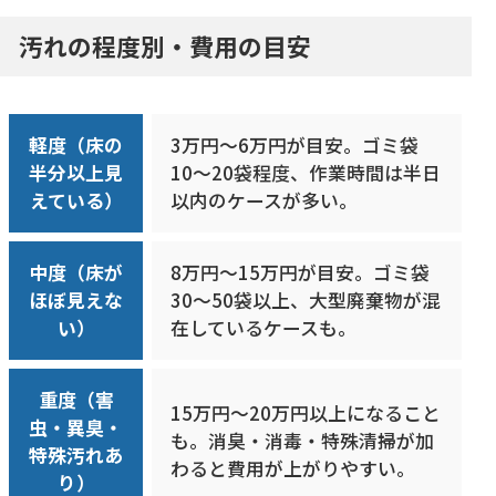
汚れの程度別・費用の目安
軽度（床の
3万円〜6万円が目安。ゴミ袋
半分以上見
10〜20袋程度、作業時間は半日
えている）
以内のケースが多い。
中度（床が
8万円〜15万円
が目安。ゴミ袋
ほぼ見えな
30〜50袋以上、大型廃棄物が混
い）
在しているケースも。
重度（害
15万円〜20万円以上
になること
虫・異臭・
も。消臭・消毒・特殊清掃が加
特殊汚れあ
わると費用が上がりやすい。
り）