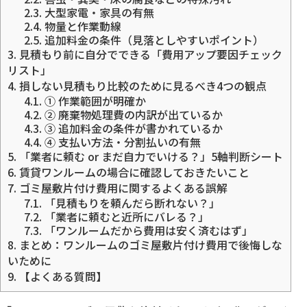
2.3.
大型家電・家具の有無
2.4.
物量と作業動線
2.5.
追加料金の条件（見落としやすいポイント）
3.
見積もり前に自分でできる「費用アップ要因チェック
リスト」
4.
損しない見積もり比較のために見るべき4つの観点
4.1.
① 作業範囲が明確か
4.2.
② 廃棄物処理費の内訳が出ているか
4.3.
③ 追加料金の条件が書かれているか
4.4.
④ 支払い方法・分割払いの有無
5.
「業者に頼む or まだ自力でいける？」5軸判断シート
6.
賃貸ワンルームの場合に確認しておきたいこと
7.
ゴミ屋敷片付け費用に関するよくある誤解
7.1.
「見積もりを頼んだら断れない？」
7.2.
「業者に頼むと近所にバレる？」
7.3.
「ワンルームだから費用は安く済むはず」
8.
まとめ：ワンルームのゴミ屋敷片付け費用で後悔しな
いために
9.
【よくある質問】