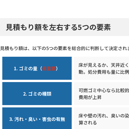
見積もり額を左右する5つの要素
見積もり額は、以下の5つの要素を総合的に判断して決定され
床が見えるか、天井近
1. ゴミの量（
最重要
）
動。処分費用も量に比
可燃ゴミ中心なら比較
2. ゴミの種類
費用が上昇
床や壁の汚れ、臭いの
3. 汚れ・臭い・害虫の有無
算される