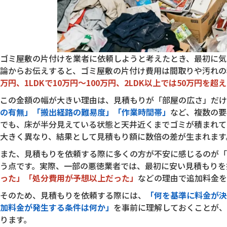
ゴミ屋敷の片付けを業者に依頼しようと考えたとき、最初に気
論からお伝えすると、ゴミ屋敷の片付け費用は間取りや汚れの
万円、1LDKで10万円〜100万円、2LDK以上では50万円を超
この金額の幅が大きい理由は、見積もりが「部屋の広さ」だけ
の有無」「搬出経路の難易度」「作業時間帯」
など、複数の要
でも、床が半分見えている状態と天井近くまでゴミが積まれて
大きく異なり、結果として見積もり額に数倍の差が生まれます
また、見積もりを依頼する際に多くの方が不安に感じるのが「
う点です。実際、一部の悪徳業者では、最初に安い見積もりを
った」「処分費用が予想以上だった」
などの理由で追加料金を
そのため、見積もりを依頼する際には、
「何を基準に料金が決
加料金が発生する条件は何か」
を事前に理解しておくことが、
ります。