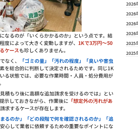
2026
2026
2026
2026
になるのが「いくらかかるのか」という点です。結
程度によって大きく変動しますが、
1Kで3万円〜50
2025
えるケース
も珍しくありません。
2025
でなく、
「ゴミの量」「汚れの程度」「臭いや害虫
素を総合的に判断して決定されるためです。同じ1K
いる状態では、必要な作業時間・人員・処分費用が
。
見積もり後に高額な追加請求を受けるのでは」とい
提示しておきながら、作業後に
「想定外の汚れがあ
請求するケースが存在します。
まるのか」「どの段階で何を確認されるのか」「追
安心して業者に依頼するための重要なポイントにな