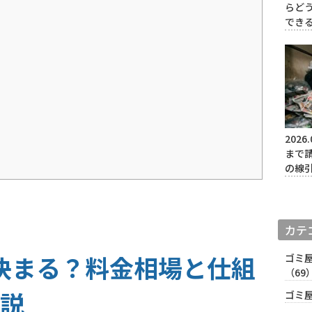
らど
でき
2026.
まで
の線
カテ
決まる？料金相場と仕組
ゴミ
（69
説
ゴミ