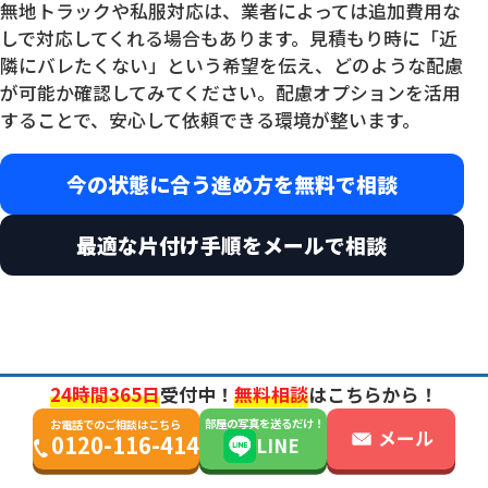
無地トラックや私服対応は、業者によっては追加費用な
しで対応してくれる場合もあります。見積もり時に「近
隣にバレたくない」という希望を伝え、どのような配慮
が可能か確認してみてください。配慮オプションを活用
することで、安心して依頼できる環境が整います。
今の状態に合う進め方を無料で相談
最適な片付け手順をメールで相談
まとめ：アパートのゴミ屋敷費
24時間365日
受付中！
無料相談
はこちらから！
部屋の写真を送るだけ！
お電話でのご相談はこちら
用は条件次第で変動する
メール
0120-116-414
LINE