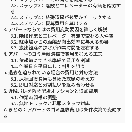
2.3.
ステップ3：階数とエレベーターの有無を確認す
る
2.4.
ステップ4：特殊清掃が必要かチェックする
2.5.
ステップ5：概算費用を算出する
3.
アパートならではの費用変動要因を詳しく解説
3.1.
階段作業とエレベーター有無で変わる人件費
3.2.
駐車場からの距離が搬出効率に与える影響
3.3.
搬出経路の狭さが作業時間を左右する
4.
アパートのゴミ屋敷清掃で費用を抑える工夫
4.1.
依頼前にできる準備で費用を削減
4.2.
作業日を平日にして割引を狙う
5.
退去を迫られている場合の費用と対応方法
5.1.
原状回復費用も含めた総額の考え方
5.2.
即日対応と分割払いを組み合わせる
6.
近隣バレを防ぐ配慮オプションと追加費用
6.1.
作業時間帯の調整
6.2.
無地トラックと私服スタッフ対応
7.
まとめ：アパートのゴミ屋敷費用は条件次第で変動す
る