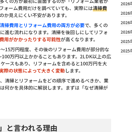
多くの方が最初に直面するのが「リフォーム業者か
2026
フォーム費用だけを調べていても、実際には
清掃費
2026
のか見えにくい不安があります。
2026
清掃費用とリフォーム費用の両方が必要
で、多くの
に進む流れになります。清掃を後回しにしてリフォ
2026
費用がかかったりする可能性
が高くなります。
2025
円〜15万円程度、その後のリフォーム費用が部分的な
2025
〜100万円以上かかることもあります。2LDK以上の広
ケースもあり、リフォームを含めると100万円を大
実際の状態によって大きく変動
します。
、清掃とリフォームをどの順序で進めるべきか、業
は何かを具体的に解説します。まずは「なぜ清掃が
」と言われる理由