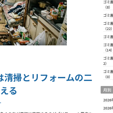
ゴミ
（8）
ゴミ
ゴミ
（22
ゴミ
ゴミ
（14
ゴミ
2）
ゴミ
は清掃とリフォームの二
（0）
える
月別
2026
2026