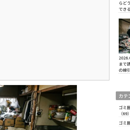
らど
でき
2026.
まで
の線
カテ
ゴミ
（69
ゴミ