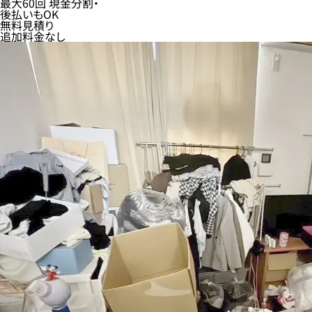
最大60回
現金分割・
後払い
もOK
無料
見積り
追加料金なし