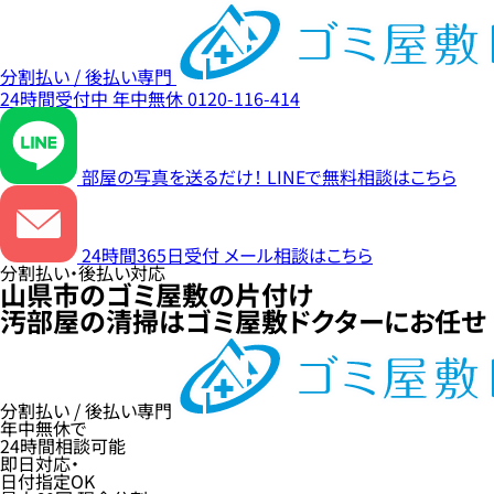
分割払い / 後払い専門
24時間受付中
年中無休
0120-116-414
部屋の写真を送るだけ！
LINEで無料相談はこちら
24時間365日受付
メール相談はこちら
分割払い・後払い対応
山県市のゴミ屋敷の片付け
汚部屋の清掃はゴミ屋敷ドクターにお任せ
分割払い / 後払い専門
年中無休
で
24時間
相談可能
即日
対応・
日付指定
OK