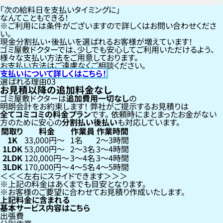
「次の給料日を支払いタイミングに」
なんてこともできる！
ご利用には条件がございますので詳しくはお問い合わせくださ
い。
現金分割払い・後払いを選ばれるお客様が増えています！
ゴミ屋敷ドクターでは、少しでも安心してご利用いただけるよう、
様々な支払い方法をご用意しております。
お支払い方法はご遠慮なくご相談ください。
支払いについて詳しくはこちら！
選ばれる理由
03
お見積以降の追加料金なし
ゴミ屋敷ドクターは
追加費用一切なし
の
明朗会計をお約束します！
弊社がご提示するお見積りは
全てコミコミの料金プラン
です。
依頼時にまとまったお金がない
方のために安心の
分割払い
後払い
も対応しています。
間取り
料金
作業員
作業時間
1K
33,000円〜
1名
2〜3時間
1LDK
53,000円〜
2〜3名
3〜4時間
2LDK
120,000円〜
3〜4名
3〜4時間
3LDK
170,000円〜
4〜5名
4〜5時間
左右にスライドできます
上記の料金はあくまでも目安となります。
お客様のご要望に合わせてお見積り作成いたします。
上記料金に含まれる
基本サービス内容はこちら
出張費