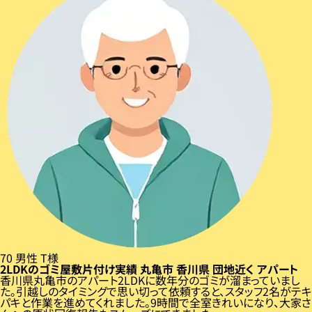
70
男性
T様
2LDKのゴミ屋敷片付け実績
丸亀市
香川県
団地近く
アパート
香川県丸亀市のアパート2LDKに数年分のゴミが溜まっていまし
た。引越しのタイミングで思い切って依頼すると、スタッフ2名がテキ
パキと作業を進めてくれました。9時間で全室きれいになり、大家さ