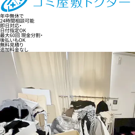
年中無休
で
24時間
相談可能
即日
対応・
日付指定
OK
最大60回
現金分割・
後払い
もOK
無料
見積り
追加料金なし