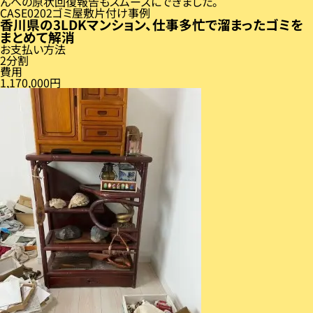
んへの原状回復報告もスムーズにできました。
CASE
02
ゴミ屋敷片付け事例
香川県の3LDKマンション、仕事多忙で溜まったゴミを
まとめて解消
お支払い方法
2分割
費用
1,170,000円