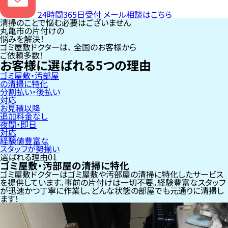
24時間365日受付
メール相談はこちら
清掃のことで悩む必要はございません
丸亀市の片付けの
悩みを解決！
ゴミ屋敷ドクターは、
全国のお客様
から
ご依頼多数！
お客様に選ばれる
5
つの理由
ゴミ屋敷・汚部屋
の清掃に特化
分割払い・後払い
対応
お見積以降
追加料金なし
夜間・即日
対応
経験値豊富な
スタッフが勢揃い
選ばれる理由
01
ゴミ屋敷・汚部屋の清掃に特化
ゴミ屋敷ドクターはゴミ屋敷や汚部屋の清掃に特化したサービス
を提供しています。事前の片付けは一切不要。経験豊富なスタッフ
が迅速かつ丁寧に作業し、どんな状態の部屋でも元通りに清掃し
ます！