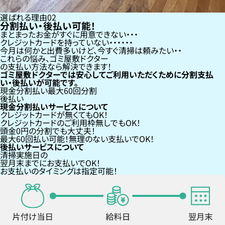
選ばれる理由
02
分割払い・後払い可能！
まとまったお金がすぐに用意できない
クレジットカードを持っていない・・・
今月は何かと出費多いけど、今すぐ清掃は頼みたい
これらの悩み、
ゴミ屋敷ドクター
の支払い方法なら
解決できます！
ゴミ屋敷ドクターでは安心してご利用いただくために分割支払
い・後払いが可能です。
現金分割払い
最大60回分割
後払い
現金分割払いサービスについて
クレジットカードが
無くても
OK！
クレジットカードの
ご利用枠無し
でもOK！
頭金0円の分割
でも大丈夫！
最大60回払い
可能！無理のない支払いでOK！
後払いサービスについて
清掃実施日の
翌月末までにお支払い
でOK！
お支払いのタイミングは指定可能！