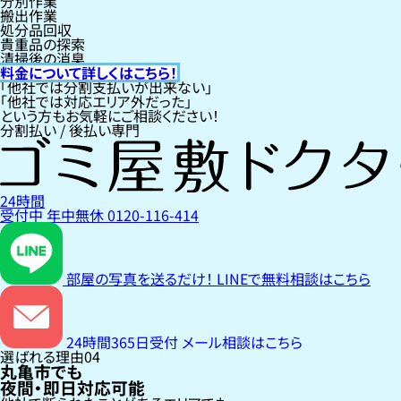
分別作業
搬出作業
処分品回収
貴重品の探索
清掃後の消臭
料金について詳しくはこちら！
「他社では分割支払いが出来ない」
「他社では対応エリア外だった」
という方もお気軽にご相談ください！
分割払い / 後払い専門
24時間
受付中
年中無休
0120-116-414
部屋の写真を送るだけ！
LINEで無料相談はこちら
24時間365日受付
メール相談はこちら
選ばれる理由
04
丸亀市でも
夜間・即日対応可能