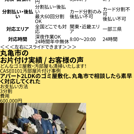
円
分割払い・後払
カード分割不
分割払い・後払
い
カード分割のみ
可
い
最大60回分割
後払い不可
後払い不可
OK
全国どこでも対
関東・近畿エリ
対応エリア
一部三県
応
ア
深夜作業OK
対応時間
8:00〜20:00
24時間
24時間年中無休
左右にスライドできます
丸亀市の
お片付け実績 / お客様の声
どんなゴミ屋敷・汚部屋も清掃いたします！
CASE
01
汚部屋片付け事例
アパート2LDKのゴミ屋敷化、丸亀市で相談したら素早
く対応してくれた
お支払い方法
3分割
費用
600,000円