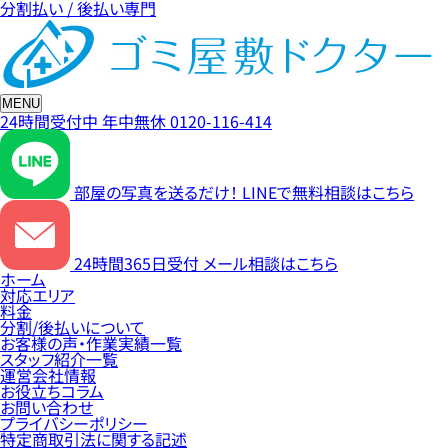
分割払い / 後払い専門
MENU
24時間受付中
年中無休
0120-116-414
部屋の写真を送るだけ！
LINEで無料相談はこちら
24時間365日受付
メール相談はこちら
ホーム
対応エリア
料金
分割/後払いについて
お客様の声・作業実績一覧
スタッフ紹介一覧
運営会社情報
お役立ちコラム
お問い合わせ
プライバシーポリシー
特定商取引法に関する記述