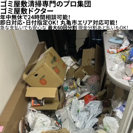
ゴミ屋敷清掃専門のプロ集団
ゴミ屋敷ドクター
年中無休で24時間相談可能！
即日対応・日付指定OK！
丸亀市エリア対応可能！
急な支払いでも安心な
最大
60
回分割
現金分割
あと払い
もOK！