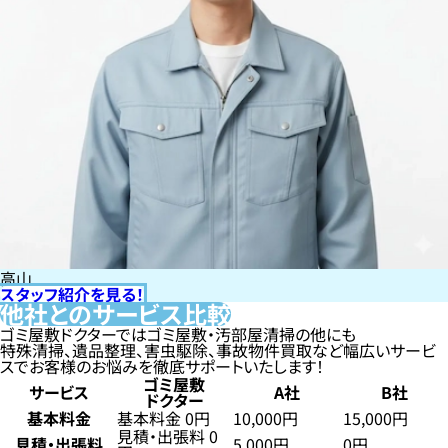
高山
スタッフ紹介を見る！
他社とのサービス比較
ゴミ屋敷ドクターではゴミ屋敷・汚部屋清掃の他にも
特殊清掃、遺品整理、害虫駆除、事故物件買取など幅広いサービ
スでお客様のお悩みを徹底サポートいたします！
ゴミ屋敷
サービス
A社
B社
ドクター
基本料金
基本料金 0円
10,000円
15,000円
見積・出張料 0
見積・出張料
5,000円
0円