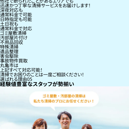
他社で断られたことがあるエリアでも
迅速かつ丁寧な清掃サービスをお届けします！
深夜対応も
通常料金で可能
日時指定も可能
土日祝も
通常料金で対応
ゴミ屋敷清掃
汚部屋片付け
不用品回収
特殊清掃
遺品整理
害虫駆除
事故物件買取
丸亀市
は
上記すべて対応可能！
清掃でお困りのことは一度ご相談ください！
選ばれる理由
05
経験値豊富なスタッフが勢揃い