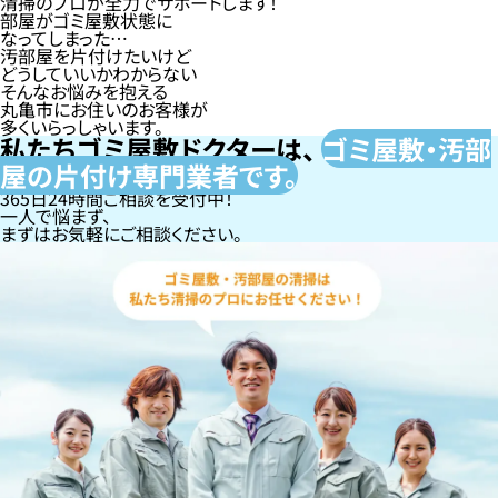
清掃のプロが全力でサポートします！
部屋がゴミ屋敷状態に
なってしまった…
汚部屋を片付けたいけど
どうしていいかわからない
そんなお悩みを抱える
丸亀市にお住いのお客様が
多くいらっしゃいます。
私たちゴミ屋敷ドクターは、
ゴミ屋敷・汚部
屋の片付け専門
業者です。
365日24時間ご相談を受付中！
一人で悩まず、
まずはお気軽にご相談ください。