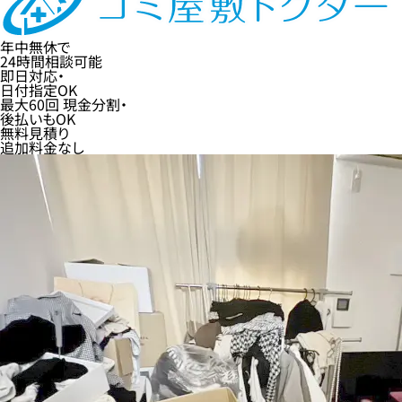
年中無休
で
24時間
相談可能
即日
対応・
日付指定
OK
最大60回
現金分割・
後払い
もOK
無料
見積り
追加料金なし