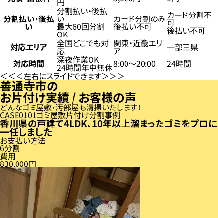
円
分割払い・後払
カード分割不
分割払い・後払
い
カード分割のみ
可
い
最大60回分割
後払い不可
後払い不可
OK
全国どこでも対
関東・近畿エリ
対応エリア
一部三県
応
ア
深夜作業OK
対応時間
8:00〜20:00
24時間
24時間年中無休
左右にスライドできます
善通寺市の
お片付け実績 / お客様の声
どんなゴミ屋敷・汚部屋も清掃いたします！
CASE
01
ゴミ屋敷片付け分割事例
香川県の戸建て4LDK、10年以上溜まったゴミをプロに
一任しました
お支払い方法
6分割
費用
830,000円