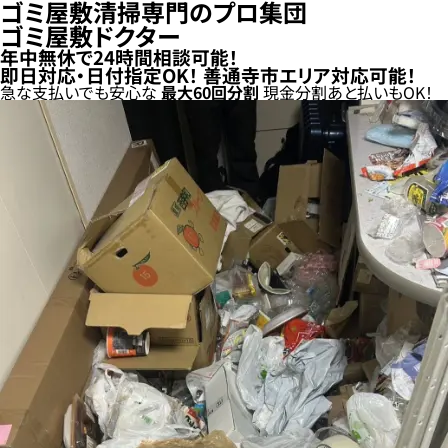
ゴミ屋敷清掃専門のプロ集団
ゴミ屋敷ドクター
年中無休で24時間相談可能！
即日対応・日付指定OK！
善通寺市エリア対応可能！
急な支払いでも安心な
最大
60
回分割
現金分割
あと払い
もOK！