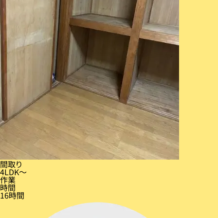
間取り
4LDK〜
作業
時間
16時間