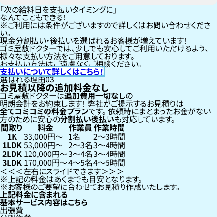
「次の給料日を支払いタイミングに」
なんてこともできる！
ご利用には条件がございますので詳しくはお問い合わせくださ
い。
現金分割払い・後払いを選ばれるお客様が増えています！
ゴミ屋敷ドクターでは、少しでも安心してご利用いただけるよう、
様々な支払い方法をご用意しております。
お支払い方法はご遠慮なくご相談ください。
支払いについて詳しくはこちら！
選ばれる理由
03
お見積以降の追加料金なし
ゴミ屋敷ドクターは
追加費用一切なし
の
明朗会計をお約束します！
弊社がご提示するお見積りは
全てコミコミの料金プラン
です。
依頼時にまとまったお金がない
方のために安心の
分割払い
後払い
も対応しています。
間取り
料金
作業員
作業時間
1K
33,000円〜
1名
2〜3時間
1LDK
53,000円〜
2〜3名
3〜4時間
2LDK
120,000円〜
3〜4名
3〜4時間
3LDK
170,000円〜
4〜5名
4〜5時間
左右にスライドできます
上記の料金はあくまでも目安となります。
お客様のご要望に合わせてお見積り作成いたします。
上記料金に含まれる
基本サービス内容はこちら
出張費