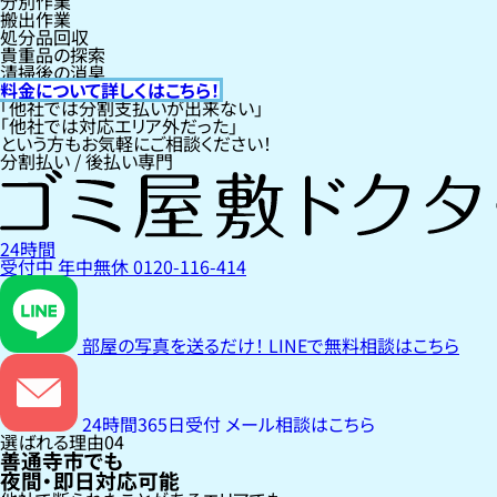
分別作業
搬出作業
処分品回収
貴重品の探索
清掃後の消臭
料金について詳しくはこちら！
「他社では分割支払いが出来ない」
「他社では対応エリア外だった」
という方もお気軽にご相談ください！
分割払い / 後払い専門
24時間
受付中
年中無休
0120-116-414
部屋の写真を送るだけ！
LINEで無料相談はこちら
24時間365日受付
メール相談はこちら
選ばれる理由
04
善通寺市でも
夜間・即日対応可能