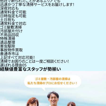
他社で断られたことがあるエリアでも
迅速かつ丁寧な清掃サービスをお届けします！
深夜対応も
通常料金で可能
日時指定も可能
土日祝も
通常料金で対応
ゴミ屋敷清掃
汚部屋片付け
不用品回収
特殊清掃
遺品整理
害虫駆除
事故物件買取
善通寺市
は
上記すべて対応可能！
清掃でお困りのことは一度ご相談ください！
選ばれる理由
05
経験値豊富なスタッフが勢揃い