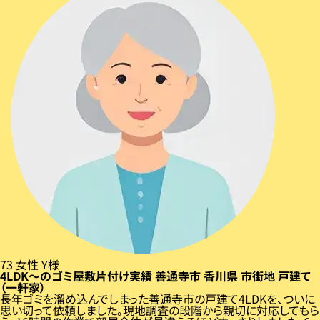
73
女性
Y様
4LDK〜のゴミ屋敷片付け実績
善通寺市
香川県
市街地
戸建て
（一軒家）
長年ゴミを溜め込んでしまった善通寺市の戸建て4LDKを、ついに
思い切って依頼しました。現地調査の段階から親切に対応してもら