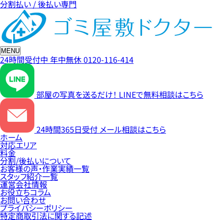
分割払い / 後払い専門
MENU
24時間受付中
年中無休
0120-116-414
部屋の写真を送るだけ！
LINEで無料相談はこちら
24時間365日受付
メール相談はこちら
ホーム
対応エリア
料金
分割/後払いについて
お客様の声・作業実績一覧
スタッフ紹介一覧
運営会社情報
お役立ちコラム
お問い合わせ
プライバシーポリシー
特定商取引法に関する記述