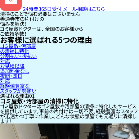
24時間365日受付
メール相談はこちら
清掃のことで悩む必要はございません
善通寺市の片付けの
悩みを解決！
ゴミ屋敷ドクターは、
全国のお客様
から
ご依頼多数！
お客様に選ばれる
5
つの理由
ゴミ屋敷・汚部屋
の清掃に特化
分割払い・後払い
対応
お見積以降
追加料金なし
夜間・即日
対応
経験値豊富な
スタッフが勢揃い
選ばれる理由
01
ゴミ屋敷・汚部屋の清掃に特化
ゴミ屋敷ドクターはゴミ屋敷や汚部屋の清掃に特化したサービス
を提供しています。事前の片付けは一切不要。経験豊富なスタッフ
が迅速かつ丁寧に作業し、どんな状態の部屋でも元通りに清掃し
ます！