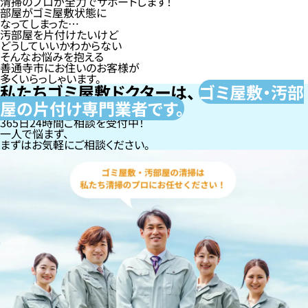
清掃のプロが全力でサポートします！
部屋がゴミ屋敷状態に
なってしまった…
汚部屋を片付けたいけど
どうしていいかわからない
そんなお悩みを抱える
善通寺市にお住いのお客様が
多くいらっしゃいます。
私たちゴミ屋敷ドクターは、
ゴミ屋敷・汚部
屋の片付け専門
業者です。
365日24時間ご相談を受付中！
一人で悩まず、
まずはお気軽にご相談ください。