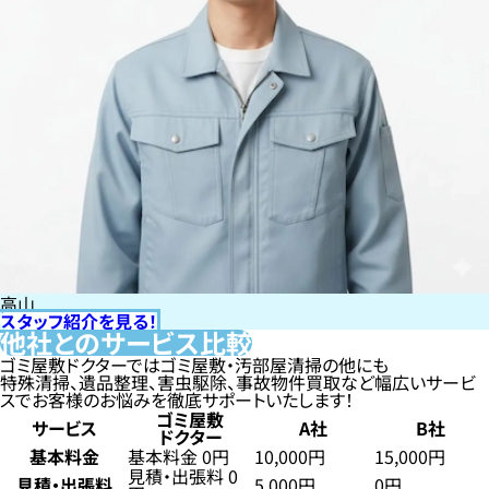
高山
スタッフ紹介を見る！
他社とのサービス比較
ゴミ屋敷ドクターではゴミ屋敷・汚部屋清掃の他にも
特殊清掃、遺品整理、害虫駆除、事故物件買取など幅広いサービ
スでお客様のお悩みを徹底サポートいたします！
ゴミ屋敷
サービス
A社
B社
ドクター
基本料金
基本料金 0円
10,000円
15,000円
見積・出張料 0
見積・出張料
5,000円
0円