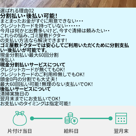
選ばれる理由
02
分割払い・後払い可能！
まとまったお金がすぐに用意できない
クレジットカードを持っていない・・・
今月は何かと出費多いけど、今すぐ清掃は頼みたい
これらの悩み、
ゴミ屋敷ドクター
の支払い方法なら
解決できます！
ゴミ屋敷ドクターでは安心してご利用いただくために分割支払
い・後払いが可能です。
現金分割払い
最大60回分割
後払い
現金分割払いサービスについて
クレジットカードが
無くても
OK！
クレジットカードの
ご利用枠無し
でもOK！
頭金0円の分割
でも大丈夫！
最大60回払い
可能！無理のない支払いでOK！
後払いサービスについて
清掃実施日の
翌月末までにお支払い
でOK！
お支払いのタイミングは指定可能！