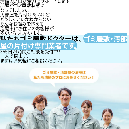
清掃のプロが全力でサポートします！
部屋がゴミ屋敷状態に
なってしまった…
汚部屋を片付けたいけど
どうしていいかわからない
そんなお悩みを抱える
荒尾市にお住いのお客様が
多くいらっしゃいます。
私たちゴミ屋敷ドクターは、
ゴミ屋敷・汚部
屋の片付け専門
業者です。
365日24時間ご相談を受付中！
一人で悩まず、
まずはお気軽にご相談ください。