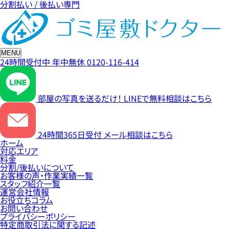
分割払い / 後払い専門
MENU
24時間受付中
年中無休
0120-116-414
部屋の写真を送るだけ！
LINEで無料相談はこちら
24時間365日受付
メール相談はこちら
ホーム
対応エリア
料金
分割/後払いについて
お客様の声・作業実績一覧
スタッフ紹介一覧
運営会社情報
お役立ちコラム
お問い合わせ
プライバシーポリシー
特定商取引法に関する記述