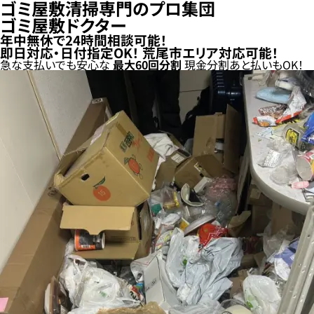
ゴミ屋敷清掃専門のプロ集団
ゴミ屋敷ドクター
年中無休で24時間相談可能！
即日対応・日付指定OK！
荒尾市エリア対応可能！
急な支払いでも安心な
最大
60
回分割
現金分割
あと払い
もOK！