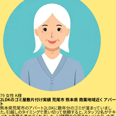
79
女性
K様
2LDKのゴミ屋敷片付け実績
荒尾市
熊本県
商業地域近く
アパー
ト
熊本県荒尾市のアパート2LDKに数年分のゴミが溜まっていまし
た。引越しのタイミングで思い切って依頼すると、スタッフ2名がテキ
パキと作業を進めてくれました。13時間で全室きれいになり、大家