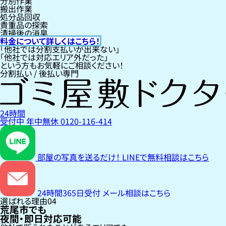
分別作業
搬出作業
処分品回収
貴重品の探索
清掃後の消臭
料金について詳しくはこちら！
「他社では分割支払いが出来ない」
「他社では対応エリア外だった」
という方もお気軽にご相談ください！
分割払い / 後払い専門
24時間
受付中
年中無休
0120-116-414
部屋の写真を送るだけ！
LINEで無料相談はこちら
24時間365日受付
メール相談はこちら
選ばれる理由
04
荒尾市でも
夜間・即日対応可能