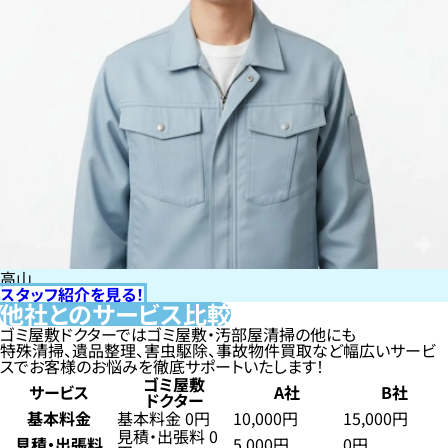
高山
スタッフ紹介を見る！
他社とのサービス比較
ゴミ屋敷ドクターではゴミ屋敷・汚部屋清掃の他にも
特殊清掃、遺品整理、害虫駆除、事故物件買取など幅広いサービ
スでお客様のお悩みを徹底サポートいたします！
ゴミ屋敷
サービス
A社
B社
ドクター
基本料金
基本料金 0円
10,000円
15,000円
見積・出張料 0
見積・出張料
5,000円
0円