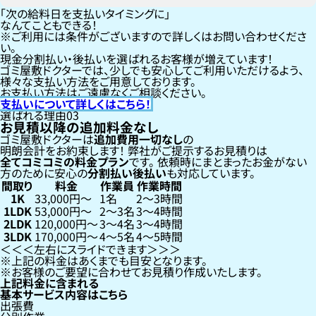
「次の給料日を支払いタイミングに」
なんてこともできる！
ご利用には条件がございますので詳しくはお問い合わせくださ
い。
現金分割払い・後払いを選ばれるお客様が増えています！
ゴミ屋敷ドクターでは、少しでも安心してご利用いただけるよう、
様々な支払い方法をご用意しております。
お支払い方法はご遠慮なくご相談ください。
支払いについて詳しくはこちら！
選ばれる理由
03
お見積以降の追加料金なし
ゴミ屋敷ドクターは
追加費用一切なし
の
明朗会計をお約束します！
弊社がご提示するお見積りは
全てコミコミの料金プラン
です。
依頼時にまとまったお金がない
方のために安心の
分割払い
後払い
も対応しています。
間取り
料金
作業員
作業時間
1K
33,000円〜
1名
2〜3時間
1LDK
53,000円〜
2〜3名
3〜4時間
2LDK
120,000円〜
3〜4名
3〜4時間
3LDK
170,000円〜
4〜5名
4〜5時間
左右にスライドできます
上記の料金はあくまでも目安となります。
お客様のご要望に合わせてお見積り作成いたします。
上記料金に含まれる
基本サービス内容はこちら
出張費