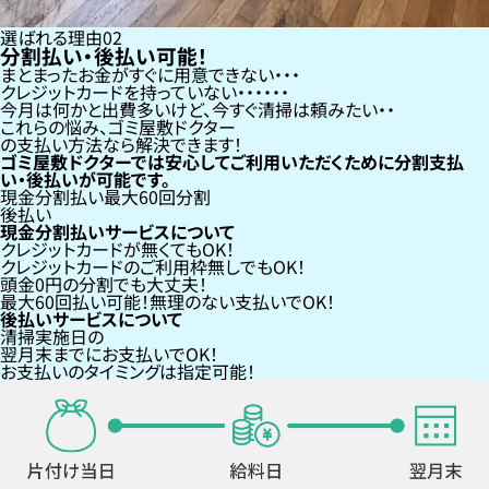
選ばれる理由
02
分割払い・後払い可能！
まとまったお金がすぐに用意できない
クレジットカードを持っていない・・・
今月は何かと出費多いけど、今すぐ清掃は頼みたい
これらの悩み、
ゴミ屋敷ドクター
の支払い方法なら
解決できます！
ゴミ屋敷ドクターでは安心してご利用いただくために分割支払
い・後払いが可能です。
現金分割払い
最大60回分割
後払い
現金分割払いサービスについて
クレジットカードが
無くても
OK！
クレジットカードの
ご利用枠無し
でもOK！
頭金0円の分割
でも大丈夫！
最大60回払い
可能！無理のない支払いでOK！
後払いサービスについて
清掃実施日の
翌月末までにお支払い
でOK！
お支払いのタイミングは指定可能！