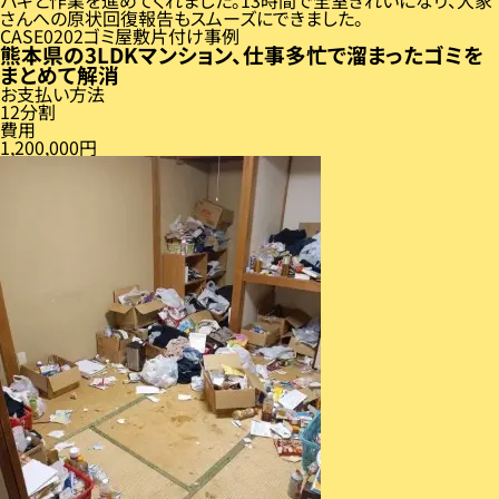
さんへの原状回復報告もスムーズにできました。
CASE
02
ゴミ屋敷片付け事例
熊本県の3LDKマンション、仕事多忙で溜まったゴミを
まとめて解消
お支払い方法
12分割
費用
1,200,000円