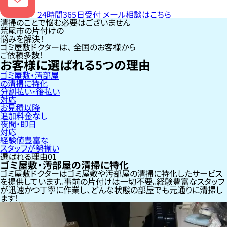
24時間365日受付
メール相談はこちら
清掃のことで悩む必要はございません
荒尾市の片付けの
悩みを解決！
ゴミ屋敷ドクターは、
全国のお客様
から
ご依頼多数！
お客様に選ばれる
5
つの理由
ゴミ屋敷・汚部屋
の清掃に特化
分割払い・後払い
対応
お見積以降
追加料金なし
夜間・即日
対応
経験値豊富な
スタッフが勢揃い
選ばれる理由
01
ゴミ屋敷・汚部屋の清掃に特化
ゴミ屋敷ドクターはゴミ屋敷や汚部屋の清掃に特化したサービス
を提供しています。事前の片付けは一切不要。経験豊富なスタッフ
が迅速かつ丁寧に作業し、どんな状態の部屋でも元通りに清掃し
ます！