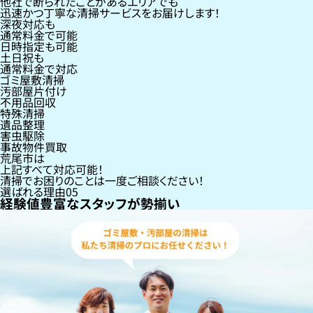
他社で断られたことがあるエリアでも
迅速かつ丁寧な清掃サービスをお届けします！
深夜対応も
通常料金で可能
日時指定も可能
土日祝も
通常料金で対応
ゴミ屋敷清掃
汚部屋片付け
不用品回収
特殊清掃
遺品整理
害虫駆除
事故物件買取
荒尾市
は
上記すべて対応可能！
清掃でお困りのことは一度ご相談ください！
選ばれる理由
05
経験値豊富なスタッフが勢揃い