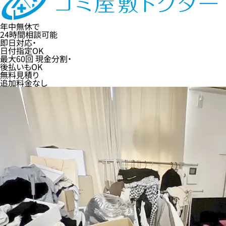
年中無休
で
24時間
相談可能
即日
対応・
日付指定
OK
最大60回
現金分割・
後払い
もOK
無料
見積り
追加料金なし