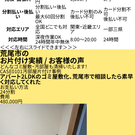
円
分割払い・後払
カード分割不
分割払い・後払
い
カード分割のみ
可
い
最大60回分割
後払い不可
後払い不可
OK
全国どこでも対
関東・近畿エリ
対応エリア
一部三県
応
ア
深夜作業OK
対応時間
8:00〜20:00
24時間
24時間年中無休
左右にスライドできます
荒尾市の
お片付け実績 / お客様の声
どんなゴミ屋敷・汚部屋も清掃いたします！
CASE
01
汚部屋片付け事例
アパート2LDKのゴミ屋敷化、荒尾市で相談したら素早
く対応してくれた
お支払い方法
24分割
費用
480,000円