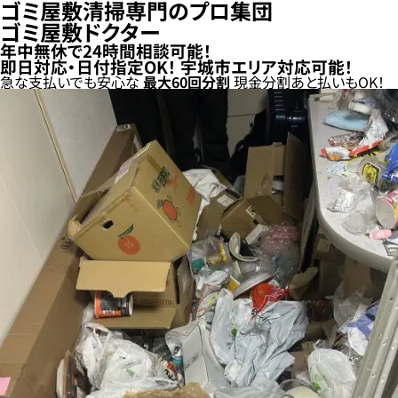
ゴミ屋敷清掃専門のプロ集団
ゴミ屋敷ドクター
年中無休で24時間相談可能！
即日対応・日付指定OK！
宇城市エリア対応可能！
急な支払いでも安心な
最大
60
回分割
現金分割
あと払い
もOK！