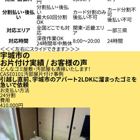
円
分割払い・後払
カード分割不
分割払い・後払
い
カード分割のみ
可
い
最大60回分割
後払い不可
後払い不可
OK
全国どこでも対
関東・近畿エリ
対応エリア
一部三県
応
ア
深夜作業OK
対応時間
8:00〜20:00
24時間
24時間年中無休
左右にスライドできます
宇城市の
お片付け実績 / お客様の声
どんなゴミ屋敷・汚部屋も清掃いたします！
CASE
01
汚部屋片付け事例
引越し直前、宇城市のアパート2LDKに溜まったゴミを
急いで依頼
お支払い方法
24分割
費用
410,000円