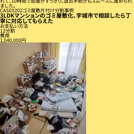
れて、10時間で部屋がすっきり。退去手続きもスムーズに進められ
ました。
CASE
02
ゴミ屋敷片付け分割事例
3LDKマンションのゴミ屋敷化、宇城市で相談したら丁
寧に対応してもらえた
お支払い方法
12分割
費用
1,040,000円