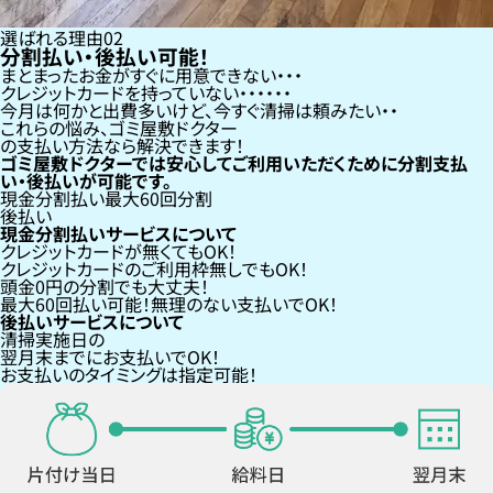
選ばれる理由
02
分割払い・後払い可能！
まとまったお金がすぐに用意できない
クレジットカードを持っていない・・・
今月は何かと出費多いけど、今すぐ清掃は頼みたい
これらの悩み、
ゴミ屋敷ドクター
の支払い方法なら
解決できます！
ゴミ屋敷ドクターでは安心してご利用いただくために分割支払
い・後払いが可能です。
現金分割払い
最大60回分割
後払い
現金分割払いサービスについて
クレジットカードが
無くても
OK！
クレジットカードの
ご利用枠無し
でもOK！
頭金0円の分割
でも大丈夫！
最大60回払い
可能！無理のない支払いでOK！
後払いサービスについて
清掃実施日の
翌月末までにお支払い
でOK！
お支払いのタイミングは指定可能！