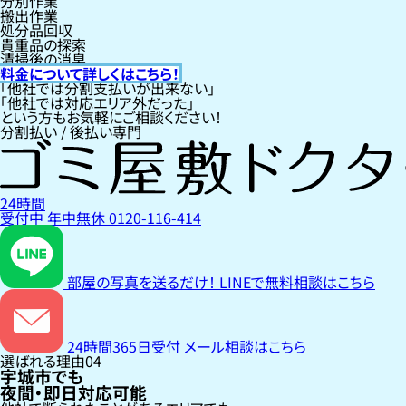
分別作業
搬出作業
処分品回収
貴重品の探索
清掃後の消臭
料金について詳しくはこちら！
「他社では分割支払いが出来ない」
「他社では対応エリア外だった」
という方もお気軽にご相談ください！
分割払い / 後払い専門
24時間
受付中
年中無休
0120-116-414
部屋の写真を送るだけ！
LINEで無料相談はこちら
24時間365日受付
メール相談はこちら
選ばれる理由
04
宇城市でも
夜間・即日対応可能