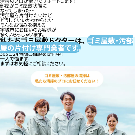
清掃のプロが全力でサポートします！
部屋がゴミ屋敷状態に
なってしまった…
汚部屋を片付けたいけど
どうしていいかわからない
そんなお悩みを抱える
宇城市にお住いのお客様が
多くいらっしゃいます。
私たちゴミ屋敷ドクターは、
ゴミ屋敷・汚部
屋の片付け専門
業者です。
365日24時間ご相談を受付中！
一人で悩まず、
まずはお気軽にご相談ください。