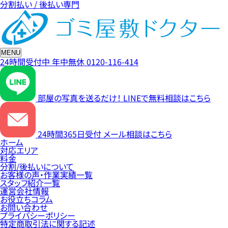
分割払い / 後払い専門
MENU
24時間受付中
年中無休
0120-116-414
部屋の写真を送るだけ！
LINEで無料相談はこちら
24時間365日受付
メール相談はこちら
ホーム
対応エリア
料金
分割/後払いについて
お客様の声・作業実績一覧
スタッフ紹介一覧
運営会社情報
お役立ちコラム
お問い合わせ
プライバシーポリシー
特定商取引法に関する記述