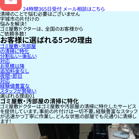
24時間365日受付
メール相談はこちら
清掃のことで悩む必要はございません
宇城市の片付けの
悩みを解決！
ゴミ屋敷ドクターは、
全国のお客様
から
ご依頼多数！
お客様に選ばれる
5
つの理由
ゴミ屋敷・汚部屋
の清掃に特化
分割払い・後払い
対応
お見積以降
追加料金なし
夜間・即日
対応
経験値豊富な
スタッフが勢揃い
選ばれる理由
01
ゴミ屋敷・汚部屋の清掃に特化
ゴミ屋敷ドクターはゴミ屋敷や汚部屋の清掃に特化したサービス
を提供しています。事前の片付けは一切不要。経験豊富なスタッフ
が迅速かつ丁寧に作業し、どんな状態の部屋でも元通りに清掃し
ます！