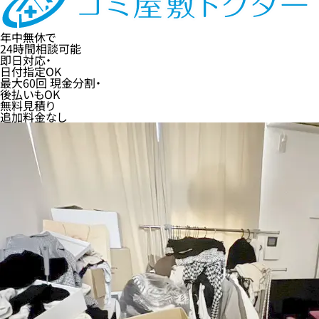
年中無休
で
24時間
相談可能
即日
対応・
日付指定
OK
最大60回
現金分割・
後払い
もOK
無料
見積り
追加料金なし