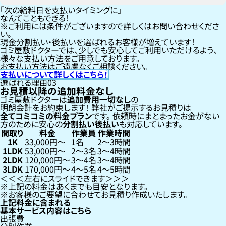
「次の給料日を支払いタイミングに」
なんてこともできる！
ご利用には条件がございますので詳しくはお問い合わせくださ
い。
現金分割払い・後払いを選ばれるお客様が増えています！
ゴミ屋敷ドクターでは、少しでも安心してご利用いただけるよう、
様々な支払い方法をご用意しております。
お支払い方法はご遠慮なくご相談ください。
支払いについて詳しくはこちら！
選ばれる理由
03
お見積以降の追加料金なし
ゴミ屋敷ドクターは
追加費用一切なし
の
明朗会計をお約束します！
弊社がご提示するお見積りは
全てコミコミの料金プラン
です。
依頼時にまとまったお金がない
方のために安心の
分割払い
後払い
も対応しています。
間取り
料金
作業員
作業時間
1K
33,000円〜
1名
2〜3時間
1LDK
53,000円〜
2〜3名
3〜4時間
2LDK
120,000円〜
3〜4名
3〜4時間
3LDK
170,000円〜
4〜5名
4〜5時間
左右にスライドできます
上記の料金はあくまでも目安となります。
お客様のご要望に合わせてお見積り作成いたします。
上記料金に含まれる
基本サービス内容はこちら
出張費