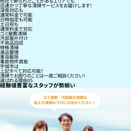
他社で断られたことがあるエリアでも
迅速かつ丁寧な清掃サービスをお届けします！
深夜対応も
通常料金で可能
日時指定も可能
土日祝も
通常料金で対応
ゴミ屋敷清掃
汚部屋片付け
不用品回収
特殊清掃
遺品整理
害虫駆除
事故物件買取
宇城市
は
上記すべて対応可能！
清掃でお困りのことは一度ご相談ください！
選ばれる理由
05
経験値豊富なスタッフが勢揃い