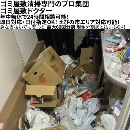
ゴミ屋敷清掃専門のプロ集団
ゴミ屋敷ドクター
年中無休で24時間相談可能！
即日対応・日付指定OK！
えびの市エリア対応可能！
急な支払いでも安心な
最大
60
回分割
現金分割
あと払い
もOK！