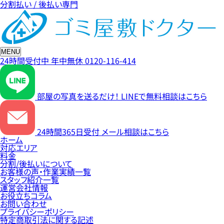
分割払い / 後払い専門
MENU
24時間受付中
年中無休
0120-116-414
部屋の写真を送るだけ！
LINEで無料相談はこちら
24時間365日受付
メール相談はこちら
ホーム
対応エリア
料金
分割/後払いについて
お客様の声・作業実績一覧
スタッフ紹介一覧
運営会社情報
お役立ちコラム
お問い合わせ
プライバシーポリシー
特定商取引法に関する記述