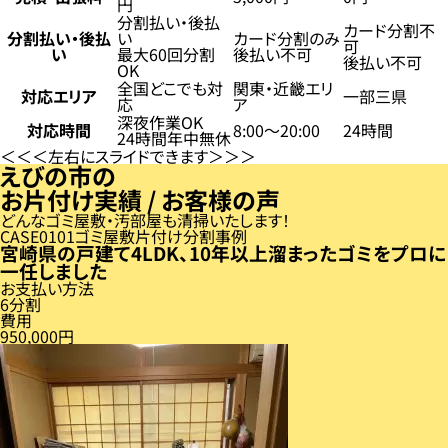
円
分割払い・後払
カード分割不
分割払い・後払
い
カード分割のみ
可
い
最大60回分割
後払い不可
後払い不可
OK
全国どこでも対
関東・近畿エリ
対応エリア
一部三県
応
ア
深夜作業OK
対応時間
8:00〜20:00
24時間
24時間年中無休
左右にスライドできます
えびの市の
お片付け実績 / お客様の声
どんなゴミ屋敷・汚部屋も清掃いたします！
CASE
01
ゴミ屋敷片付け分割事例
宮崎県の戸建て4LDK、10年以上溜まったゴミをプロに
一任しました
お支払い方法
6分割
費用
950,000円