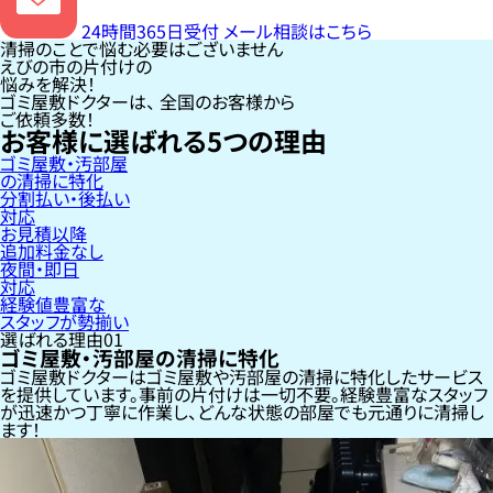
24時間365日受付
メール相談はこちら
清掃のことで悩む必要はございません
えびの市の片付けの
悩みを解決！
ゴミ屋敷ドクターは、
全国のお客様
から
ご依頼多数！
お客様に選ばれる
5
つの理由
ゴミ屋敷・汚部屋
の清掃に特化
分割払い・後払い
対応
お見積以降
追加料金なし
夜間・即日
対応
経験値豊富な
スタッフが勢揃い
選ばれる理由
01
ゴミ屋敷・汚部屋の清掃に特化
ゴミ屋敷ドクターはゴミ屋敷や汚部屋の清掃に特化したサービス
を提供しています。事前の片付けは一切不要。経験豊富なスタッフ
が迅速かつ丁寧に作業し、どんな状態の部屋でも元通りに清掃し
ます！