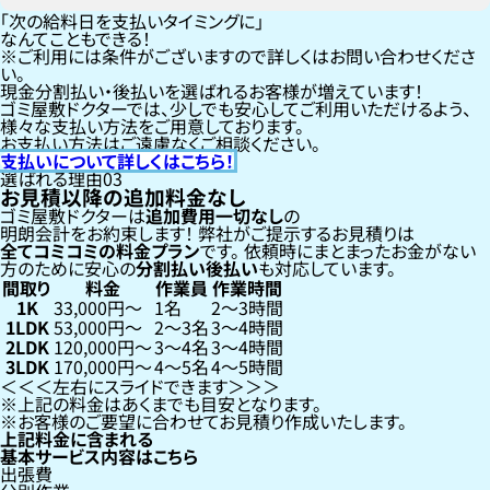
「次の給料日を支払いタイミングに」
なんてこともできる！
ご利用には条件がございますので詳しくはお問い合わせくださ
い。
現金分割払い・後払いを選ばれるお客様が増えています！
ゴミ屋敷ドクターでは、少しでも安心してご利用いただけるよう、
様々な支払い方法をご用意しております。
お支払い方法はご遠慮なくご相談ください。
支払いについて詳しくはこちら！
選ばれる理由
03
お見積以降の追加料金なし
ゴミ屋敷ドクターは
追加費用一切なし
の
明朗会計をお約束します！
弊社がご提示するお見積りは
全てコミコミの料金プラン
です。
依頼時にまとまったお金がない
方のために安心の
分割払い
後払い
も対応しています。
間取り
料金
作業員
作業時間
1K
33,000円〜
1名
2〜3時間
1LDK
53,000円〜
2〜3名
3〜4時間
2LDK
120,000円〜
3〜4名
3〜4時間
3LDK
170,000円〜
4〜5名
4〜5時間
左右にスライドできます
上記の料金はあくまでも目安となります。
お客様のご要望に合わせてお見積り作成いたします。
上記料金に含まれる
基本サービス内容はこちら
出張費