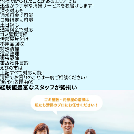
他社で断られたことがあるエリアでも
迅速かつ丁寧な清掃サービスをお届けします！
深夜対応も
通常料金で可能
日時指定も可能
土日祝も
通常料金で対応
ゴミ屋敷清掃
汚部屋片付け
不用品回収
特殊清掃
遺品整理
害虫駆除
事故物件買取
えびの市
は
上記すべて対応可能！
清掃でお困りのことは一度ご相談ください！
選ばれる理由
05
経験値豊富なスタッフが勢揃い