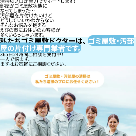
清掃のプロが全力でサポートします！
部屋がゴミ屋敷状態に
なってしまった…
汚部屋を片付けたいけど
どうしていいかわからない
そんなお悩みを抱える
えびの市にお住いのお客様が
多くいらっしゃいます。
私たちゴミ屋敷ドクターは、
ゴミ屋敷・汚部
屋の片付け専門
業者です。
365日24時間ご相談を受付中！
一人で悩まず、
まずはお気軽にご相談ください。