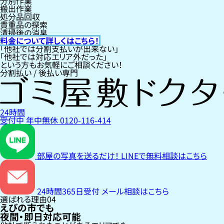
分別作業
搬出作業
処分品回収
貴重品の探索
清掃後の消臭
料金について詳しくはこちら！
「他社では分割支払いが出来ない」
「他社では対応エリア外だった」
という方もお気軽にご相談ください！
分割払い / 後払い専門
24時間
受付中
年中無休
0120-116-414
部屋の写真を送るだけ！
LINEで無料相談はこちら
24時間365日受付
メール相談はこちら
選ばれる理由
04
えびの市でも
夜間・即日対応可能