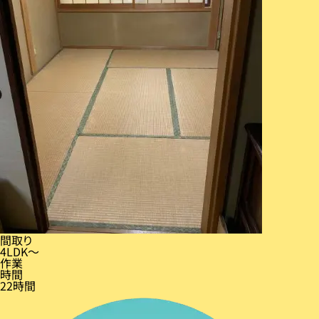
間取り
4LDK〜
作業
時間
22時間