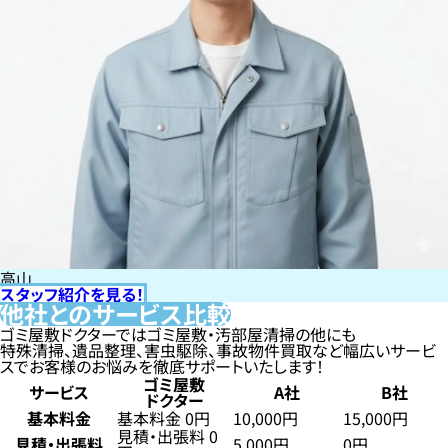
高山
スタッフ紹介を見る！
他社とのサービス比較
ゴミ屋敷ドクターではゴミ屋敷・汚部屋清掃の他にも
特殊清掃、遺品整理、害虫駆除、事故物件買取など幅広いサービ
スでお客様のお悩みを徹底サポートいたします！
ゴミ屋敷
サービス
A社
B社
ドクター
基本料金
基本料金 0円
10,000円
15,000円
見積・出張料 0
見積・出張料
5,000円
0円