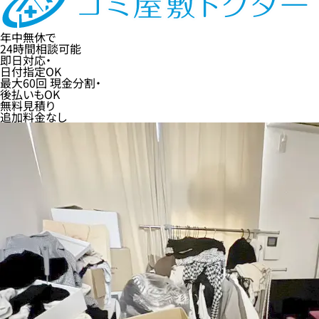
年中無休
で
24時間
相談可能
即日
対応・
日付指定
OK
最大60回
現金分割・
後払い
もOK
無料
見積り
追加料金なし