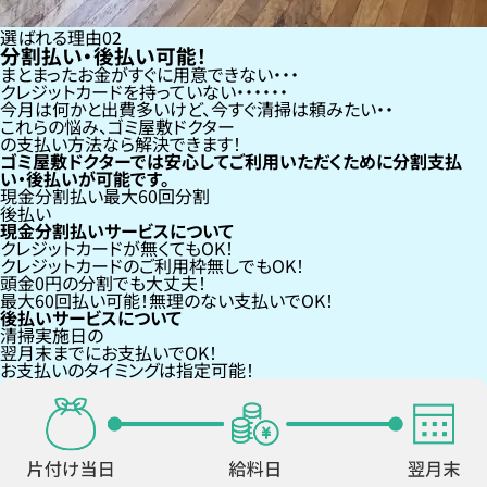
選ばれる理由
02
分割払い・後払い可能！
まとまったお金がすぐに用意できない
クレジットカードを持っていない・・・
今月は何かと出費多いけど、今すぐ清掃は頼みたい
これらの悩み、
ゴミ屋敷ドクター
の支払い方法なら
解決できます！
ゴミ屋敷ドクターでは安心してご利用いただくために分割支払
い・後払いが可能です。
現金分割払い
最大60回分割
後払い
現金分割払いサービスについて
クレジットカードが
無くても
OK！
クレジットカードの
ご利用枠無し
でもOK！
頭金0円の分割
でも大丈夫！
最大60回払い
可能！無理のない支払いでOK！
後払いサービスについて
清掃実施日の
翌月末までにお支払い
でOK！
お支払いのタイミングは指定可能！