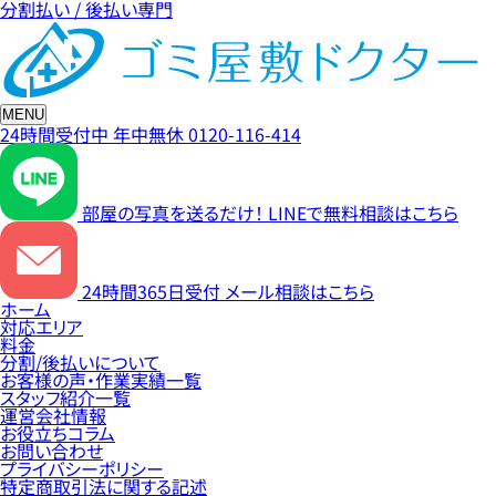
分割払い / 後払い専門
MENU
24時間受付中
年中無休
0120-116-414
部屋の写真を送るだけ！
LINEで無料相談はこちら
24時間365日受付
メール相談はこちら
ホーム
対応エリア
料金
分割/後払いについて
お客様の声・作業実績一覧
スタッフ紹介一覧
運営会社情報
お役立ちコラム
お問い合わせ
プライバシーポリシー
特定商取引法に関する記述