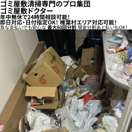
ゴミ屋敷清掃専門のプロ集団
ゴミ屋敷ドクター
年中無休で24時間相談可能！
即日対応・日付指定OK！
椎葉村エリア対応可能！
急な支払いでも安心な
最大
60
回分割
現金分割
あと払い
もOK！