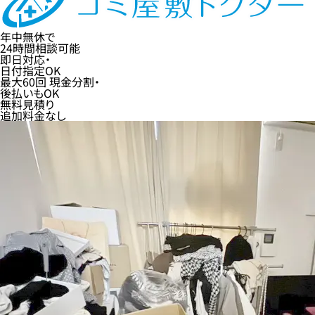
年中無休
で
24時間
相談可能
即日
対応・
日付指定
OK
最大60回
現金分割・
後払い
もOK
無料
見積り
追加料金なし