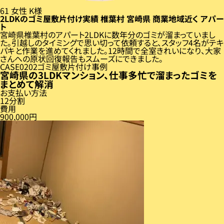
61
女性
K様
2LDKのゴミ屋敷片付け実績
椎葉村
宮崎県
商業地域近く
アパー
ト
宮崎県椎葉村のアパート2LDKに数年分のゴミが溜まっていまし
た。引越しのタイミングで思い切って依頼すると、スタッフ4名がテキ
パキと作業を進めてくれました。12時間で全室きれいになり、大家
さんへの原状回復報告もスムーズにできました。
CASE
02
ゴミ屋敷片付け事例
宮崎県の3LDKマンション、仕事多忙で溜まったゴミを
まとめて解消
お支払い方法
12分割
費用
900,000円