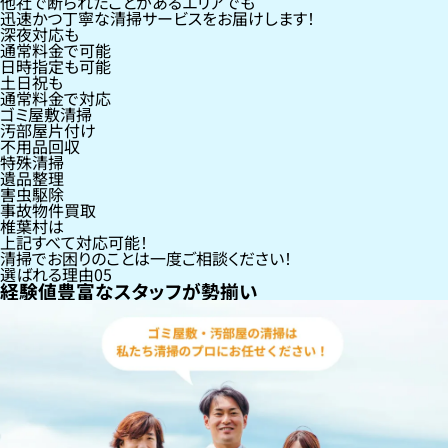
他社で断られたことがあるエリアでも
迅速かつ丁寧な清掃サービスをお届けします！
深夜対応も
通常料金で可能
日時指定も可能
土日祝も
通常料金で対応
ゴミ屋敷清掃
汚部屋片付け
不用品回収
特殊清掃
遺品整理
害虫駆除
事故物件買取
椎葉村
は
上記すべて対応可能！
清掃でお困りのことは一度ご相談ください！
選ばれる理由
05
経験値豊富なスタッフが勢揃い