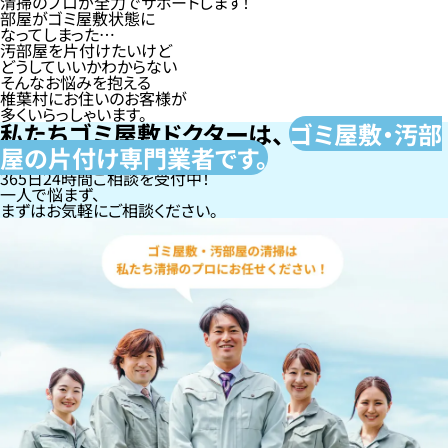
清掃のプロが全力でサポートします！
部屋がゴミ屋敷状態に
なってしまった…
汚部屋を片付けたいけど
どうしていいかわからない
そんなお悩みを抱える
椎葉村にお住いのお客様が
多くいらっしゃいます。
私たちゴミ屋敷ドクターは、
ゴミ屋敷・汚部
屋の片付け専門
業者です。
365日24時間ご相談を受付中！
一人で悩まず、
まずはお気軽にご相談ください。