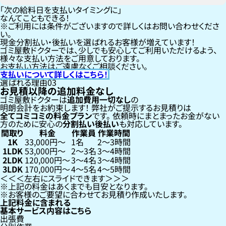
「次の給料日を支払いタイミングに」
なんてこともできる！
ご利用には条件がございますので詳しくはお問い合わせくださ
い。
現金分割払い・後払いを選ばれるお客様が増えています！
ゴミ屋敷ドクターでは、少しでも安心してご利用いただけるよう、
様々な支払い方法をご用意しております。
お支払い方法はご遠慮なくご相談ください。
支払いについて詳しくはこちら！
選ばれる理由
03
お見積以降の追加料金なし
ゴミ屋敷ドクターは
追加費用一切なし
の
明朗会計をお約束します！
弊社がご提示するお見積りは
全てコミコミの料金プラン
です。
依頼時にまとまったお金がない
方のために安心の
分割払い
後払い
も対応しています。
間取り
料金
作業員
作業時間
1K
33,000円〜
1名
2〜3時間
1LDK
53,000円〜
2〜3名
3〜4時間
2LDK
120,000円〜
3〜4名
3〜4時間
3LDK
170,000円〜
4〜5名
4〜5時間
左右にスライドできます
上記の料金はあくまでも目安となります。
お客様のご要望に合わせてお見積り作成いたします。
上記料金に含まれる
基本サービス内容はこちら
出張費