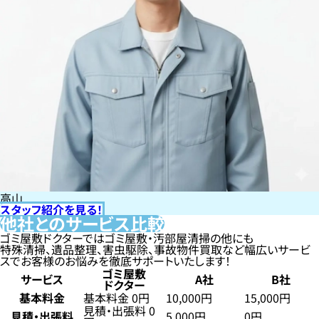
高山
スタッフ紹介を見る！
他社とのサービス比較
ゴミ屋敷ドクターではゴミ屋敷・汚部屋清掃の他にも
特殊清掃、遺品整理、害虫駆除、事故物件買取など幅広いサービ
スでお客様のお悩みを徹底サポートいたします！
ゴミ屋敷
サービス
A社
B社
ドクター
基本料金
基本料金 0円
10,000円
15,000円
見積・出張料 0
見積・出張料
5,000円
0円