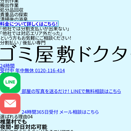
分別作業
搬出作業
処分品回収
貴重品の探索
清掃後の消臭
料金について詳しくはこちら！
「他社では分割支払いが出来ない」
「他社では対応エリア外だった」
という方もお気軽にご相談ください！
分割払い / 後払い専門
24時間
受付中
年中無休
0120-116-414
部屋の写真を送るだけ！
LINEで無料相談はこちら
24時間365日受付
メール相談はこちら
選ばれる理由
04
椎葉村でも
夜間・即日対応可能