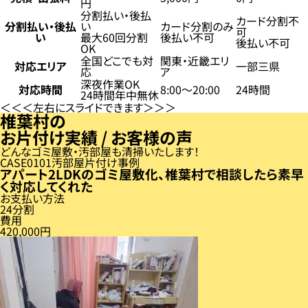
円
分割払い・後払
カード分割不
分割払い・後払
い
カード分割のみ
可
い
最大60回分割
後払い不可
後払い不可
OK
全国どこでも対
関東・近畿エリ
対応エリア
一部三県
応
ア
深夜作業OK
対応時間
8:00〜20:00
24時間
24時間年中無休
左右にスライドできます
椎葉村の
お片付け実績 / お客様の声
どんなゴミ屋敷・汚部屋も清掃いたします！
CASE
01
汚部屋片付け事例
アパート2LDKのゴミ屋敷化、椎葉村で相談したら素早
く対応してくれた
お支払い方法
24分割
費用
420,000円