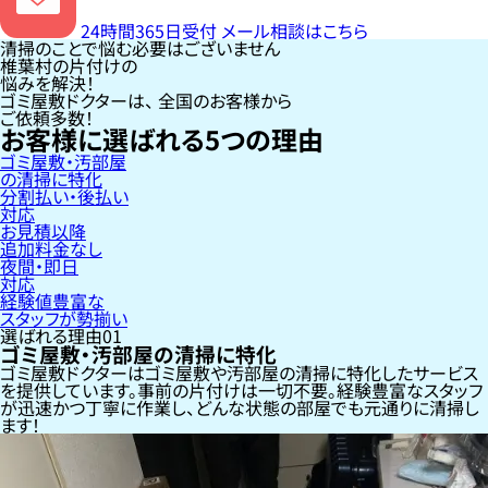
24時間365日受付
メール相談はこちら
清掃のことで悩む必要はございません
椎葉村の片付けの
悩みを解決！
ゴミ屋敷ドクターは、
全国のお客様
から
ご依頼多数！
お客様に選ばれる
5
つの理由
ゴミ屋敷・汚部屋
の清掃に特化
分割払い・後払い
対応
お見積以降
追加料金なし
夜間・即日
対応
経験値豊富な
スタッフが勢揃い
選ばれる理由
01
ゴミ屋敷・汚部屋の清掃に特化
ゴミ屋敷ドクターはゴミ屋敷や汚部屋の清掃に特化したサービス
を提供しています。事前の片付けは一切不要。経験豊富なスタッフ
が迅速かつ丁寧に作業し、どんな状態の部屋でも元通りに清掃し
ます！