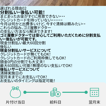
選ばれる理由
02
分割払い・後払い可能！
まとまったお金がすぐに用意できない
クレジットカードを持っていない・・・
今月は何かと出費多いけど、今すぐ清掃は頼みたい
これらの悩み、
ゴミ屋敷ドクター
の支払い方法なら
解決できます！
ゴミ屋敷ドクターでは安心してご利用いただくために分割支払
い・後払いが可能です。
現金分割払い
最大60回分割
後払い
現金分割払いサービスについて
クレジットカードが
無くても
OK！
クレジットカードの
ご利用枠無し
でもOK！
頭金0円の分割
でも大丈夫！
最大60回払い
可能！無理のない支払いでOK！
後払いサービスについて
清掃実施日の
翌月末までにお支払い
でOK！
お支払いのタイミングは指定可能！