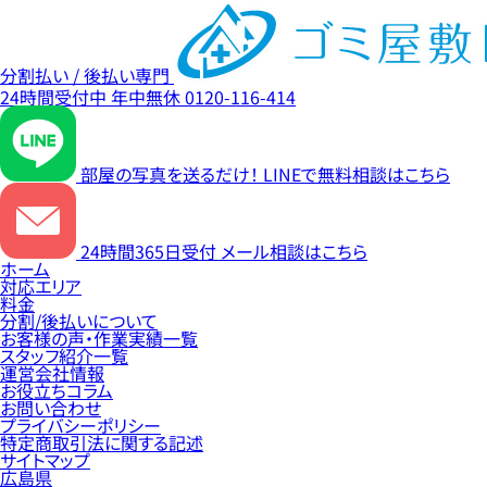
分割払い / 後払い専門
24時間受付中
年中無休
0120-116-414
部屋の写真を送るだけ！
LINEで無料相談はこちら
24時間365日受付
メール相談はこちら
ホーム
対応エリア
料金
分割/後払いについて
お客様の声・作業実績一覧
スタッフ紹介一覧
運営会社情報
お役立ちコラム
お問い合わせ
プライバシーポリシー
特定商取引法に関する記述
サイトマップ
広島県