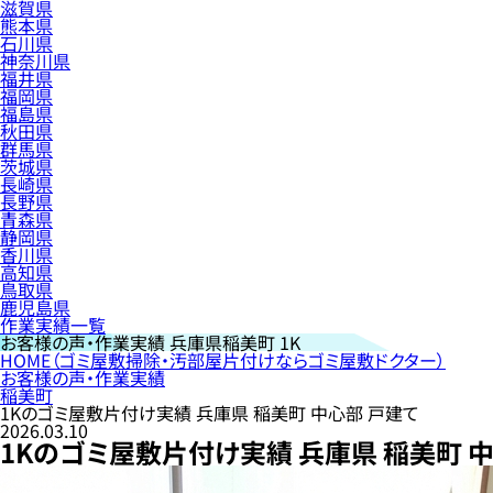
滋賀県
熊本県
石川県
神奈川県
福井県
福岡県
福島県
秋田県
群馬県
茨城県
長崎県
長野県
青森県
静岡県
香川県
高知県
鳥取県
鹿児島県
作業実績一覧
お客様の声・作業実績
兵庫県稲美町 1K
HOME
（ゴミ屋敷掃除・汚部屋片付けならゴミ屋敷ドクター）
お客様の声・作業実績
稲美町
1Kのゴミ屋敷片付け実績 兵庫県 稲美町 中心部 戸建て
2026.03.10
1Kのゴミ屋敷片付け実績 兵庫県 稲美町 