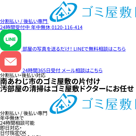
分割払い / 後払い専門
24時間受付中
年中無休
0120-116-414
部屋の写真を送るだけ！
LINEで無料相談はこちら
24時間365日受付
メール相談はこちら
分割払い・後払い対応
南あわじ市のゴミ屋敷の片付け
汚部屋の清掃はゴミ屋敷ドクターにお任せ
分割払い / 後払い専門
年中無休
で
24時間
相談可能
即日
対応・
日付指定
OK