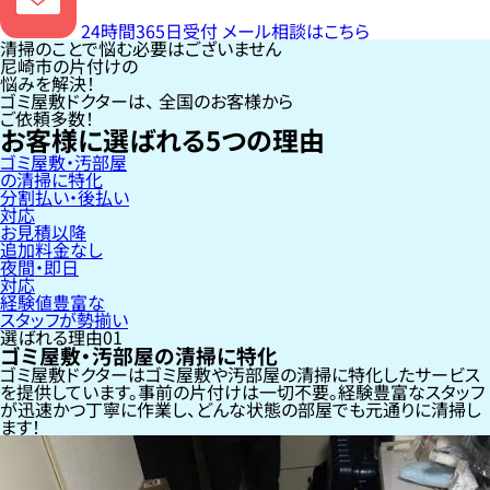
24時間365日受付
メール相談はこちら
清掃のことで悩む必要はございません
尼崎市の片付けの
悩みを解決！
ゴミ屋敷ドクターは、
全国のお客様
から
ご依頼多数！
お客様に選ばれる
5
つの理由
ゴミ屋敷・汚部屋
の清掃に特化
分割払い・後払い
対応
お見積以降
追加料金なし
夜間・即日
対応
経験値豊富な
スタッフが勢揃い
選ばれる理由
01
ゴミ屋敷・汚部屋の清掃に特化
ゴミ屋敷ドクターはゴミ屋敷や汚部屋の清掃に特化したサービス
を提供しています。事前の片付けは一切不要。経験豊富なスタッフ
が迅速かつ丁寧に作業し、どんな状態の部屋でも元通りに清掃し
ます！