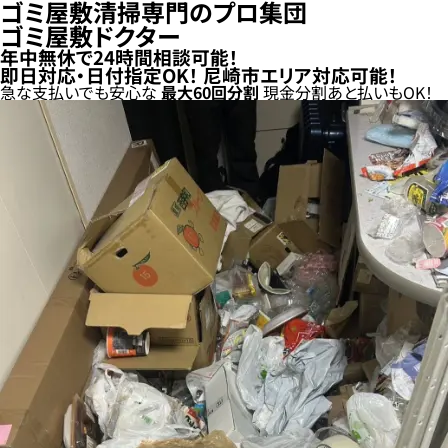
ゴミ屋敷清掃専門のプロ集団
ゴミ屋敷ドクター
年中無休で24時間相談可能！
即日対応・日付指定OK！
尼崎市エリア対応可能！
急な支払いでも安心な
最大
60
回分割
現金分割
あと払い
もOK！