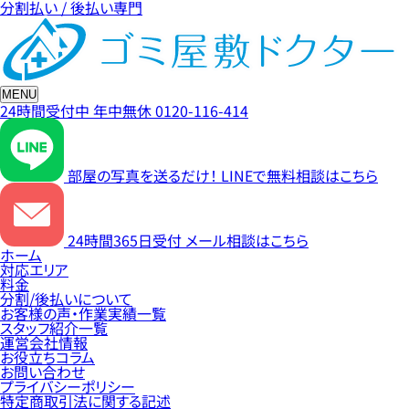
分割払い / 後払い専門
MENU
24時間受付中
年中無休
0120-116-414
部屋の写真を送るだけ！
LINEで無料相談はこちら
24時間365日受付
メール相談はこちら
ホーム
対応エリア
料金
分割/後払いについて
お客様の声・作業実績一覧
スタッフ紹介一覧
運営会社情報
お役立ちコラム
お問い合わせ
プライバシーポリシー
特定商取引法に関する記述