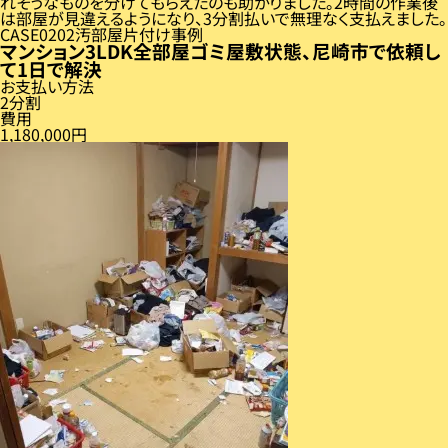
れそうなものを分けてもらえたのも助かりました。2時間の作業後
は部屋が見違えるようになり、3分割払いで無理なく支払えました。
CASE
02
汚部屋片付け事例
マンション3LDK全部屋ゴミ屋敷状態、尼崎市で依頼し
て1日で解決
お支払い方法
2分割
費用
1,180,000円