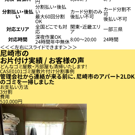
円
分割払い・後払
カード分割不
分割払い・後払
い
カード分割のみ
可
い
最大60回分割
後払い不可
後払い不可
OK
全国どこでも対
関東・近畿エリ
対応エリア
一部三県
応
ア
深夜作業OK
対応時間
8:00〜20:00
24時間
24時間年中無休
左右にスライドできます
尼崎市の
お片付け実績 / お客様の声
どんなゴミ屋敷・汚部屋も清掃いたします！
CASE
01
ゴミ屋敷片付け分割事例
管理会社から連絡が来る前に、尼崎市のアパート2LDK
のゴミを一掃しました
お支払い方法
3分割
費用
510,000円