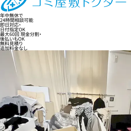
年中無休
で
24時間
相談可能
即日
対応・
日付指定
OK
最大60回
現金分割・
後払い
もOK
無料
見積り
追加料金なし