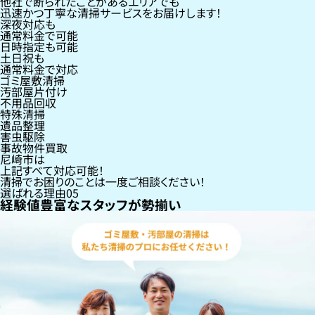
他社で断られたことがあるエリアでも
迅速かつ丁寧な清掃サービスをお届けします！
深夜対応も
通常料金で可能
日時指定も可能
土日祝も
通常料金で対応
ゴミ屋敷清掃
汚部屋片付け
不用品回収
特殊清掃
遺品整理
害虫駆除
事故物件買取
尼崎市
は
上記すべて対応可能！
清掃でお困りのことは一度ご相談ください！
選ばれる理由
05
経験値豊富なスタッフが勢揃い