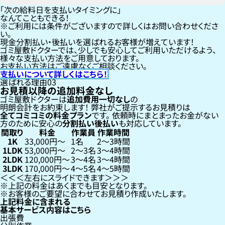
「次の給料日を支払いタイミングに」
なんてこともできる！
ご利用には条件がございますので詳しくはお問い合わせくださ
い。
現金分割払い・後払いを選ばれるお客様が増えています！
ゴミ屋敷ドクターでは、少しでも安心してご利用いただけるよう、
様々な支払い方法をご用意しております。
お支払い方法はご遠慮なくご相談ください。
支払いについて詳しくはこちら！
選ばれる理由
03
お見積以降の追加料金なし
ゴミ屋敷ドクターは
追加費用一切なし
の
明朗会計をお約束します！
弊社がご提示するお見積りは
全てコミコミの料金プラン
です。
依頼時にまとまったお金がない
方のために安心の
分割払い
後払い
も対応しています。
間取り
料金
作業員
作業時間
1K
33,000円〜
1名
2〜3時間
1LDK
53,000円〜
2〜3名
3〜4時間
2LDK
120,000円〜
3〜4名
3〜4時間
3LDK
170,000円〜
4〜5名
4〜5時間
左右にスライドできます
上記の料金はあくまでも目安となります。
お客様のご要望に合わせてお見積り作成いたします。
上記料金に含まれる
基本サービス内容はこちら
出張費