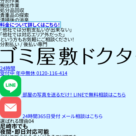
分別作業
搬出作業
処分品回収
貴重品の探索
清掃後の消臭
料金について詳しくはこちら！
「他社では分割支払いが出来ない」
「他社では対応エリア外だった」
という方もお気軽にご相談ください！
分割払い / 後払い専門
24時間
受付中
年中無休
0120-116-414
部屋の写真を送るだけ！
LINEで無料相談はこちら
24時間365日受付
メール相談はこちら
選ばれる理由
04
尼崎市でも
夜間・即日対応可能