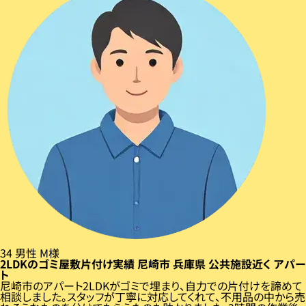
34
男性
M様
2LDKのゴミ屋敷片付け実績
尼崎市
兵庫県
公共施設近く
アパー
ト
尼崎市のアパート2LDKがゴミで埋まり、自力での片付けを諦めて
相談しました。スタッフが丁寧に対応してくれて、不用品の中から売