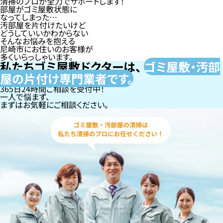
清掃のプロが全力でサポートします！
部屋がゴミ屋敷状態に
なってしまった…
汚部屋を片付けたいけど
どうしていいかわからない
そんなお悩みを抱える
尼崎市にお住いのお客様が
多くいらっしゃいます。
私たちゴミ屋敷ドクターは、
ゴミ屋敷・汚部
屋の片付け専門
業者です。
365日24時間ご相談を受付中！
一人で悩まず、
まずはお気軽にご相談ください。