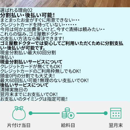
選ばれる理由
02
分割払い・後払い可能！
まとまったお金がすぐに用意できない
クレジットカードを持っていない・・・
今月は何かと出費多いけど、今すぐ清掃は頼みたい
これらの悩み、
ゴミ屋敷ドクター
の支払い方法なら
解決できます！
ゴミ屋敷ドクターでは安心してご利用いただくために分割支払
い・後払いが可能です。
現金分割払い
最大60回分割
後払い
現金分割払いサービスについて
クレジットカードが
無くても
OK！
クレジットカードの
ご利用枠無し
でもOK！
頭金0円の分割
でも大丈夫！
最大60回払い
可能！無理のない支払いでOK！
後払いサービスについて
清掃実施日の
翌月末までにお支払い
でOK！
お支払いのタイミングは指定可能！