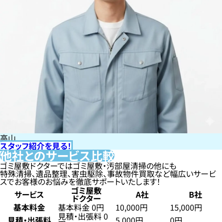
高山
スタッフ紹介を見る！
他社とのサービス比較
ゴミ屋敷ドクターではゴミ屋敷・汚部屋清掃の他にも
特殊清掃、遺品整理、害虫駆除、事故物件買取など幅広いサービ
スでお客様のお悩みを徹底サポートいたします！
ゴミ屋敷
サービス
A社
B社
ドクター
基本料金
基本料金 0円
10,000円
15,000円
見積・出張料 0
見積・出張料
5,000円
0円