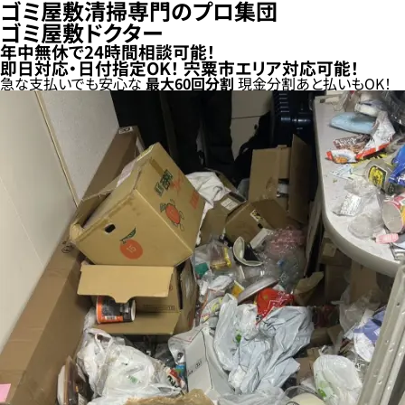
ゴミ屋敷清掃専門のプロ集団
ゴミ屋敷ドクター
年中無休で24時間相談可能！
即日対応・日付指定OK！
宍粟市エリア対応可能！
急な支払いでも安心な
最大
60
回分割
現金分割
あと払い
もOK！