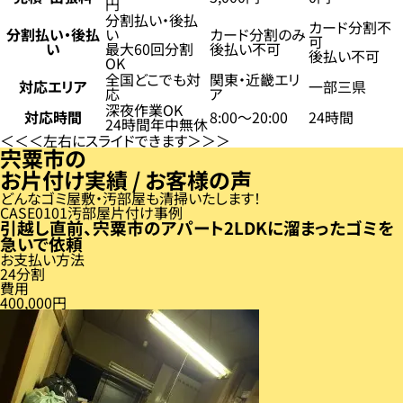
円
分割払い・後払
カード分割不
分割払い・後払
い
カード分割のみ
可
い
最大60回分割
後払い不可
後払い不可
OK
全国どこでも対
関東・近畿エリ
対応エリア
一部三県
応
ア
深夜作業OK
対応時間
8:00〜20:00
24時間
24時間年中無休
左右にスライドできます
宍粟市の
お片付け実績 / お客様の声
どんなゴミ屋敷・汚部屋も清掃いたします！
CASE
01
汚部屋片付け事例
引越し直前、宍粟市のアパート2LDKに溜まったゴミを
急いで依頼
お支払い方法
24分割
費用
400,000円