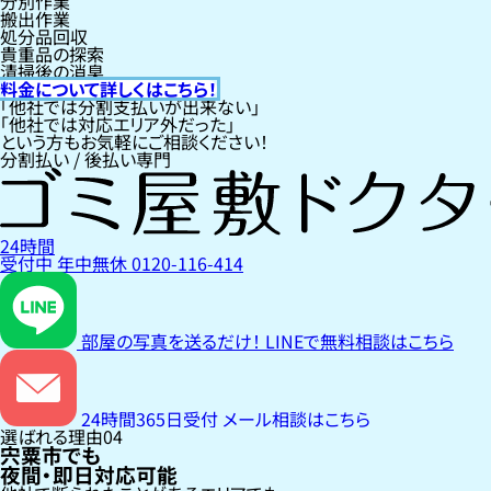
分別作業
搬出作業
処分品回収
貴重品の探索
清掃後の消臭
料金について詳しくはこちら！
「他社では分割支払いが出来ない」
「他社では対応エリア外だった」
という方もお気軽にご相談ください！
分割払い / 後払い専門
24時間
受付中
年中無休
0120-116-414
部屋の写真を送るだけ！
LINEで無料相談はこちら
24時間365日受付
メール相談はこちら
選ばれる理由
04
宍粟市でも
夜間・即日対応可能