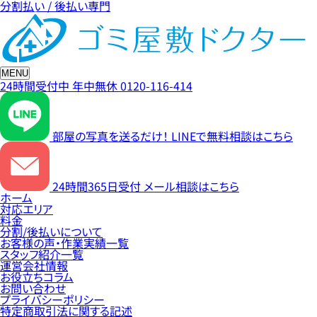
分割払い / 後払い専門
MENU
24時間受付中
年中無休
0120-116-414
部屋の写真を送るだけ！
LINEで無料相談はこちら
24時間365日受付
メール相談はこちら
ホーム
対応エリア
料金
分割/後払いについて
お客様の声・作業実績一覧
スタッフ紹介一覧
運営会社情報
お役立ちコラム
お問い合わせ
プライバシーポリシー
特定商取引法に関する記述