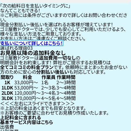
「次の給料日を支払いタイミングに」
なんてこともできる！
ご利用には条件がございますので詳しくはお問い合わせくださ
い。
現金分割払い・後払いを選ばれるお客様が増えています！
ゴミ屋敷ドクターでは、少しでも安心してご利用いただけるよう、
様々な支払い方法をご用意しております。
お支払い方法はご遠慮なくご相談ください。
支払いについて詳しくはこちら！
選ばれる理由
03
お見積以降の追加料金なし
ゴミ屋敷ドクターは
追加費用一切なし
の
明朗会計をお約束します！
弊社がご提示するお見積りは
全てコミコミの料金プラン
です。
依頼時にまとまったお金がない
方のために安心の
分割払い
後払い
も対応しています。
間取り
料金
作業員
作業時間
1K
33,000円〜
1名
2〜3時間
1LDK
53,000円〜
2〜3名
3〜4時間
2LDK
120,000円〜
3〜4名
3〜4時間
3LDK
170,000円〜
4〜5名
4〜5時間
左右にスライドできます
上記の料金はあくまでも目安となります。
お客様のご要望に合わせてお見積り作成いたします。
上記料金に含まれる
基本サービス内容はこちら
出張費