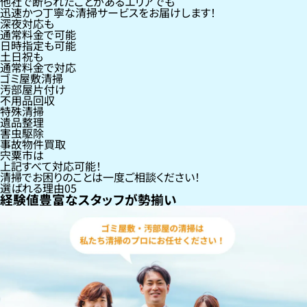
他社で断られたことがあるエリアでも
迅速かつ丁寧な清掃サービスをお届けします！
深夜対応も
通常料金で可能
日時指定も可能
土日祝も
通常料金で対応
ゴミ屋敷清掃
汚部屋片付け
不用品回収
特殊清掃
遺品整理
害虫駆除
事故物件買取
宍粟市
は
上記すべて対応可能！
清掃でお困りのことは一度ご相談ください！
選ばれる理由
05
経験値豊富なスタッフが勢揃い