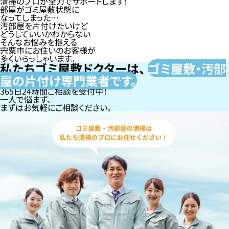
清掃のプロが全力でサポートします！
部屋がゴミ屋敷状態に
なってしまった…
汚部屋を片付けたいけど
どうしていいかわからない
そんなお悩みを抱える
宍粟市にお住いのお客様が
多くいらっしゃいます。
私たちゴミ屋敷ドクターは、
ゴミ屋敷・汚部
屋の片付け専門
業者です。
365日24時間ご相談を受付中！
一人で悩まず、
まずはお気軽にご相談ください。