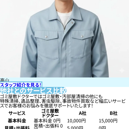
高山
スタッフ紹介を見る！
他社とのサービス比較
ゴミ屋敷ドクターではゴミ屋敷・汚部屋清掃の他にも
特殊清掃、遺品整理、害虫駆除、事故物件買取など幅広いサービ
スでお客様のお悩みを徹底サポートいたします！
ゴミ屋敷
サービス
A社
B社
ドクター
基本料金
基本料金 0円
10,000円
15,000円
見積・出張料 0
見積・出張料
5,000円
0円