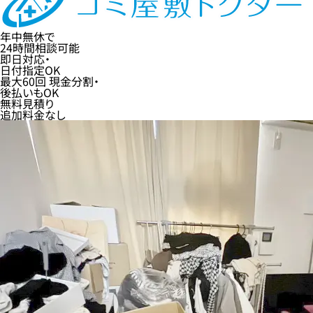
年中無休
で
24時間
相談可能
即日
対応・
日付指定
OK
最大60回
現金分割・
後払い
もOK
無料
見積り
追加料金なし