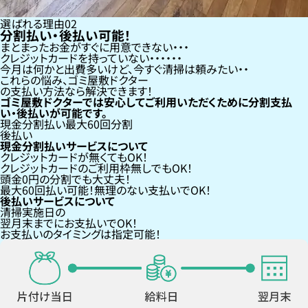
選ばれる理由
02
分割払い・後払い可能！
まとまったお金がすぐに用意できない
クレジットカードを持っていない・・・
今月は何かと出費多いけど、今すぐ清掃は頼みたい
これらの悩み、
ゴミ屋敷ドクター
の支払い方法なら
解決できます！
ゴミ屋敷ドクターでは安心してご利用いただくために分割支払
い・後払いが可能です。
現金分割払い
最大60回分割
後払い
現金分割払いサービスについて
クレジットカードが
無くても
OK！
クレジットカードの
ご利用枠無し
でもOK！
頭金0円の分割
でも大丈夫！
最大60回払い
可能！無理のない支払いでOK！
後払いサービスについて
清掃実施日の
翌月末までにお支払い
でOK！
お支払いのタイミングは指定可能！