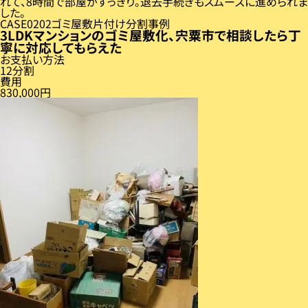
れて、8時間で部屋がすっきり。退去手続きもスムーズに進められま
した。
CASE
02
ゴミ屋敷片付け分割事例
3LDKマンションのゴミ屋敷化、宍粟市で相談したら丁
寧に対応してもらえた
お支払い方法
12分割
費用
830,000円