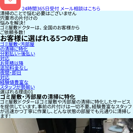
24時間365日受付
メール相談はこちら
清掃のことで悩む必要はございません
宍粟市の片付けの
悩みを解決！
ゴミ屋敷ドクターは、
全国のお客様
から
ご依頼多数！
お客様に選ばれる
5
つの理由
ゴミ屋敷・汚部屋
の清掃に特化
分割払い・後払い
対応
お見積以降
追加料金なし
夜間・即日
対応
経験値豊富な
スタッフが勢揃い
選ばれる理由
01
ゴミ屋敷・汚部屋の清掃に特化
ゴミ屋敷ドクターはゴミ屋敷や汚部屋の清掃に特化したサービス
を提供しています。事前の片付けは一切不要。経験豊富なスタッフ
が迅速かつ丁寧に作業し、どんな状態の部屋でも元通りに清掃し
ます！