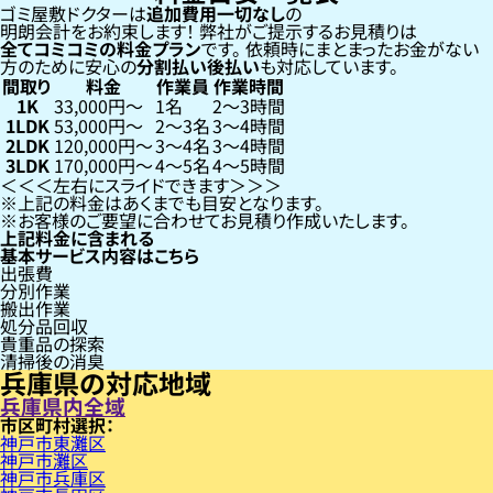
ゴミ屋敷ドクターは
追加費用一切なし
の
明朗会計をお約束します！
弊社がご提示するお見積りは
全てコミコミの料金プラン
です。
依頼時にまとまったお金がない
方のために安心の
分割払い
後払い
も対応しています。
間取り
料金
作業員
作業時間
1K
33,000円〜
1名
2〜3時間
1LDK
53,000円〜
2〜3名
3〜4時間
2LDK
120,000円〜
3〜4名
3〜4時間
3LDK
170,000円〜
4〜5名
4〜5時間
左右にスライドできます
上記の料金はあくまでも目安となります。
お客様のご要望に合わせてお見積り作成いたします。
上記料金に含まれる
基本サービス内容はこちら
出張費
分別作業
搬出作業
処分品回収
貴重品の探索
清掃後の消臭
兵庫県の対応地域
兵庫県内全域
市区町村
神戸市東灘区
神戸市灘区
神戸市兵庫区