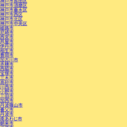
神戸市長田区
神戸市須磨区
神戸市垂水区
神戸市西区
神戸市北区
神戸市中央区
姫路市
尼崎市
西宮市
芦屋市
伊丹市
相生市
豊岡市
加古川市
赤穂市
西脇市
宝塚市
三木市
高砂市
川西市
小野市
三田市
加西市
丹波篠山市
養父市
丹波市
南あわじ市
朝来市