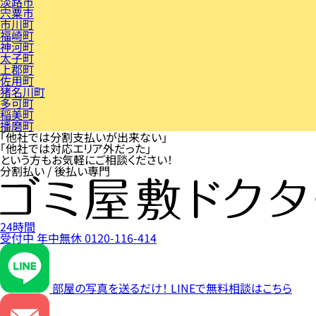
淡路市
宍粟市
市川町
福崎町
神河町
太子町
上郡町
佐用町
猪名川町
多可町
稲美町
播磨町
「他社では分割支払いが出来ない」
「他社では対応エリア外だった」
という方もお気軽にご相談ください！
分割払い / 後払い専門
24時間
受付中
年中無休
0120-116-414
部屋の写真を送るだけ！
LINEで無料相談はこちら