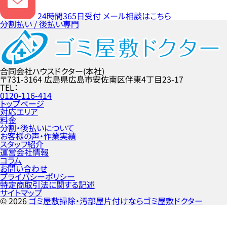
24時間365日受付
メール相談はこちら
分割払い / 後払い専門
合同会社ハウスドクター(本社)
〒731-3164
広島県広島市安佐南区伴東4丁目23-17
TEL
0120-116-414
トップページ
対応エリア
料金
分割・後払いについて
お客様の声・作業実績
スタッフ紹介
運営会社情報
コラム
お問い合わせ
プライバシーポリシー
特定商取引法に関する記述
サイトマップ
©
2026
ゴミ屋敷掃除・汚部屋片付けならゴミ屋敷ドクター