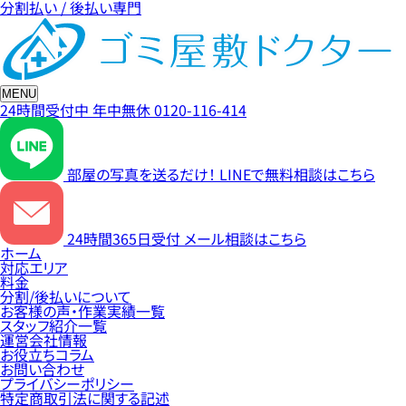
分割払い / 後払い専門
MENU
24時間受付中
年中無休
0120-116-414
部屋の写真を送るだけ！
LINEで無料相談はこちら
24時間365日受付
メール相談はこちら
ホーム
対応エリア
料金
分割/後払いについて
お客様の声・作業実績一覧
スタッフ紹介一覧
運営会社情報
お役立ちコラム
お問い合わせ
プライバシーポリシー
特定商取引法に関する記述