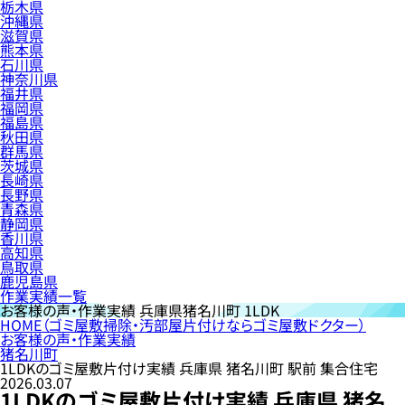
栃木県
沖縄県
滋賀県
熊本県
石川県
神奈川県
福井県
福岡県
福島県
秋田県
群馬県
茨城県
長崎県
長野県
青森県
静岡県
香川県
高知県
鳥取県
鹿児島県
作業実績一覧
お客様の声・作業実績
兵庫県猪名川町 1LDK
HOME
（ゴミ屋敷掃除・汚部屋片付けならゴミ屋敷ドクター）
お客様の声・作業実績
猪名川町
1LDKのゴミ屋敷片付け実績 兵庫県 猪名川町 駅前 集合住宅
2026.03.07
1LDKのゴミ屋敷片付け実績 兵庫県 猪名