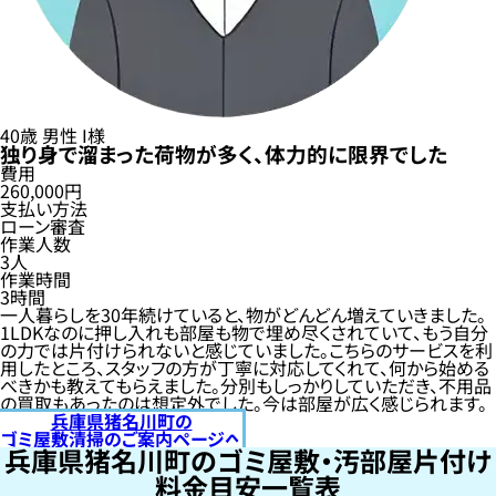
40歳
男性
I様
独り身で溜まった荷物が多く、体力的に限界でした
費用
260,000円
支払い方法
ローン審査
作業人数
3人
作業時間
3時間
一人暮らしを30年続けていると、物がどんどん増えていきました。
1LDKなのに押し入れも部屋も物で埋め尽くされていて、もう自分
の力では片付けられないと感じていました。こちらのサービスを利
用したところ、スタッフの方が丁寧に対応してくれて、何から始める
べきかも教えてもらえました。分別もしっかりしていただき、不用品
の買取もあったのは想定外でした。今は部屋が広く感じられます。
兵庫県猪名川町の
ゴミ屋敷清掃のご案内ページへ
兵庫県猪名川町のゴミ屋敷・汚部屋片付け
料金目安一覧表