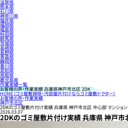
滋賀県
熊本県
石川県
神奈川県
福井県
福岡県
福島県
秋田県
群馬県
茨城県
長崎県
長野県
青森県
静岡県
香川県
高知県
鳥取県
鹿児島県
作業実績一覧
お客様の声・作業実績
兵庫県神戸市北区 2DK
HOME
（ゴミ屋敷掃除・汚部屋片付けならゴミ屋敷ドクター）
お客様の声・作業実績
神戸市北区
2DKのゴミ屋敷片付け実績 兵庫県 神戸市北区 中心部 マンション
2026.03.07
2DKのゴミ屋敷片付け実績 兵庫県 神戸市