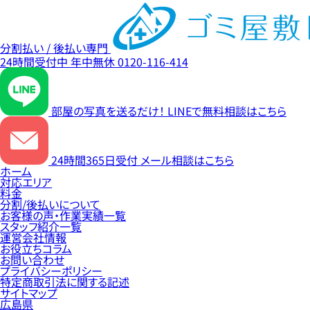
分割払い / 後払い専門
24時間受付中
年中無休
0120-116-414
部屋の写真を送るだけ！
LINEで無料相談はこちら
24時間365日受付
メール相談はこちら
ホーム
対応エリア
料金
分割/後払いについて
お客様の声・作業実績一覧
スタッフ紹介一覧
運営会社情報
お役立ちコラム
お問い合わせ
プライバシーポリシー
特定商取引法に関する記述
サイトマップ
広島県