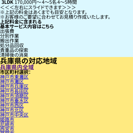
3LDK
170,000円〜
4〜5名
4〜5時間
左右にスライドできます
上記の料金はあくまでも目安となります。
お客様のご要望に合わせてお見積り作成いたします。
上記料金に含まれる
基本サービス内容はこちら
出張費
分別作業
搬出作業
処分品回収
貴重品の探索
清掃後の消臭
兵庫県の対応地域
兵庫県内全域
市区町村
神戸市東灘区
神戸市灘区
神戸市兵庫区
神戸市長田区
神戸市須磨区
神戸市垂水区
神戸市西区
神戸市北区
神戸市中央区
姫路市
尼崎市
西宮市