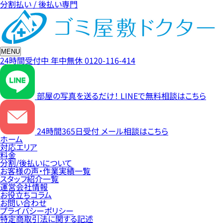
分割払い / 後払い専門
MENU
24時間受付中
年中無休
0120-116-414
部屋の写真を送るだけ！
LINEで無料相談はこちら
24時間365日受付
メール相談はこちら
ホーム
対応エリア
料金
分割/後払いについて
お客様の声・作業実績一覧
スタッフ紹介一覧
運営会社情報
お役立ちコラム
お問い合わせ
プライバシーポリシー
特定商取引法に関する記述