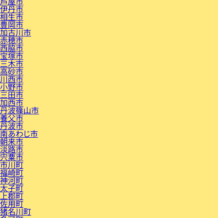
芦屋市
伊丹市
相生市
豊岡市
加古川市
赤穂市
西脇市
宝塚市
三木市
高砂市
川西市
小野市
三田市
加西市
丹波篠山市
養父市
丹波市
南あわじ市
朝来市
淡路市
宍粟市
市川町
福崎町
神河町
太子町
上郡町
佐用町
猪名川町