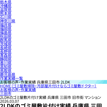
栃木県
沖縄県
滋賀県
熊本県
石川県
神奈川県
福井県
福岡県
福島県
秋田県
群馬県
茨城県
長崎県
長野県
青森県
静岡県
香川県
高知県
鳥取県
鹿児島県
作業実績一覧
お客様の声・作業実績
兵庫県三田市 2LDK
HOME
（ゴミ屋敷掃除・汚部屋片付けならゴミ屋敷ドクター）
お客様の声・作業実績
三田市
2LDKのゴミ屋敷片付け実績 兵庫県 三田市 旧市街 マンション
2026.03.07
2LDKのゴミ屋敷片付け実績 兵庫県 三田