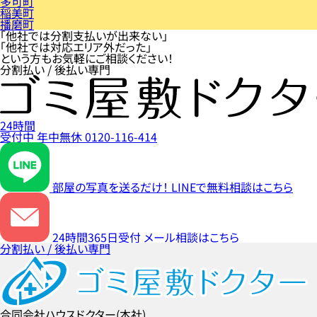
多可町
稲美町
播磨町
「他社では分割支払いが出来ない」
「他社では対応エリア外だった」
という方もお気軽にご相談ください！
分割払い / 後払い専門
24時間
受付中
年中無休
0120-116-414
部屋の写真を送るだけ！
LINEで無料相談はこちら
24時間365日受付
メール相談はこちら
分割払い / 後払い専門
合同会社ハウスドクター(本社)