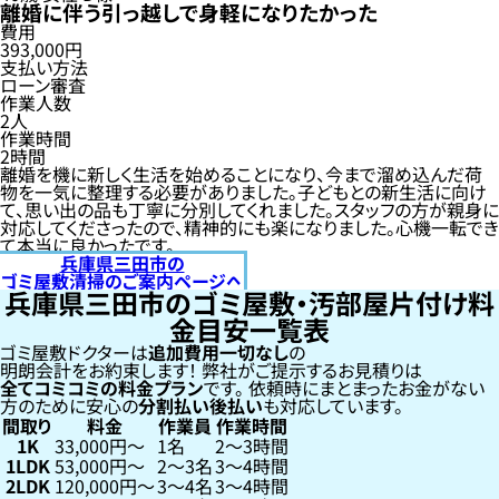
離婚に伴う引っ越しで身軽になりたかった
費用
393,000円
支払い方法
ローン審査
作業人数
2人
作業時間
2時間
離婚を機に新しく生活を始めることになり、今まで溜め込んだ荷
物を一気に整理する必要がありました。子どもとの新生活に向け
て、思い出の品も丁寧に分別してくれました。スタッフの方が親身に
対応してくださったので、精神的にも楽になりました。心機一転でき
て本当に良かったです。
兵庫県三田市の
ゴミ屋敷清掃のご案内ページへ
兵庫県三田市のゴミ屋敷・汚部屋片付け料
金目安一覧表
ゴミ屋敷ドクターは
追加費用一切なし
の
明朗会計をお約束します！
弊社がご提示するお見積りは
全てコミコミの料金プラン
です。
依頼時にまとまったお金がない
方のために安心の
分割払い
後払い
も対応しています。
間取り
料金
作業員
作業時間
1K
33,000円〜
1名
2〜3時間
1LDK
53,000円〜
2〜3名
3〜4時間
2LDK
120,000円〜
3〜4名
3〜4時間