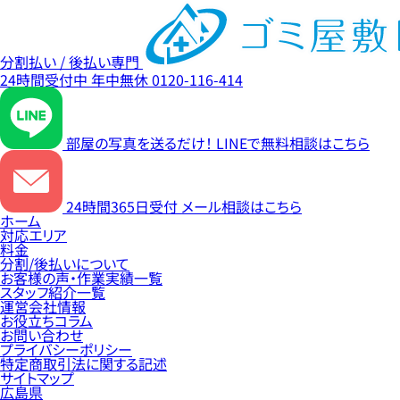
分割払い / 後払い専門
24時間受付中
年中無休
0120-116-414
部屋の写真を送るだけ！
LINEで無料相談はこちら
24時間365日受付
メール相談はこちら
ホーム
対応エリア
料金
分割/後払いについて
お客様の声・作業実績一覧
スタッフ紹介一覧
運営会社情報
お役立ちコラム
お問い合わせ
プライバシーポリシー
特定商取引法に関する記述
サイトマップ
広島県