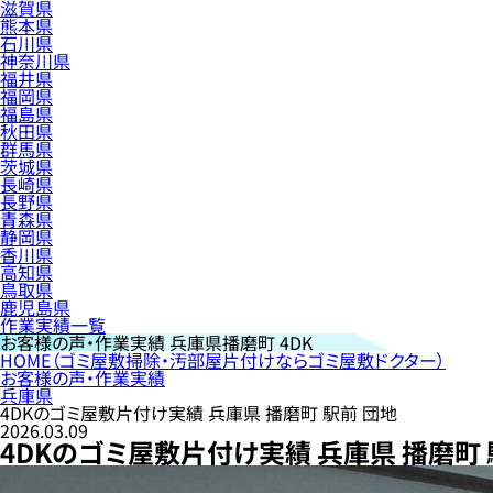
滋賀県
熊本県
石川県
神奈川県
福井県
福岡県
福島県
秋田県
群馬県
茨城県
長崎県
長野県
青森県
静岡県
香川県
高知県
鳥取県
鹿児島県
作業実績一覧
お客様の声・作業実績
兵庫県播磨町 4DK
HOME
（ゴミ屋敷掃除・汚部屋片付けならゴミ屋敷ドクター）
お客様の声・作業実績
兵庫県
4DKのゴミ屋敷片付け実績 兵庫県 播磨町 駅前 団地
2026.03.09
4DKのゴミ屋敷片付け実績 兵庫県 播磨町 