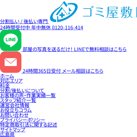
分割払い / 後払い専門
24時間受付中
年中無休
0120-116-414
部屋の写真を送るだけ！
LINEで無料相談はこちら
24時間365日受付
メール相談はこちら
ホーム
対応エリア
料金
分割/後払いについて
お客様の声・作業実績一覧
スタッフ紹介一覧
運営会社情報
お役立ちコラム
お問い合わせ
プライバシーポリシー
特定商取引法に関する記述
サイトマップ
広島県