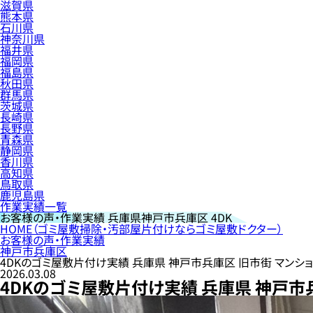
滋賀県
熊本県
石川県
神奈川県
福井県
福岡県
福島県
秋田県
群馬県
茨城県
長崎県
長野県
青森県
静岡県
香川県
高知県
鳥取県
鹿児島県
作業実績一覧
お客様の声・作業実績
兵庫県神戸市兵庫区 4DK
HOME
（ゴミ屋敷掃除・汚部屋片付けならゴミ屋敷ドクター）
お客様の声・作業実績
神戸市兵庫区
4DKのゴミ屋敷片付け実績 兵庫県 神戸市兵庫区 旧市街 マンシ
2026.03.08
4DKのゴミ屋敷片付け実績 兵庫県 神戸市