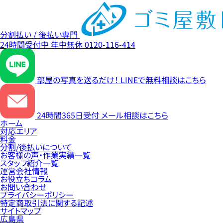
分割払い / 後払い専門
24時間受付中
年中無休
0120-116-414
部屋の写真を送るだけ！
LINEで無料相談はこちら
24時間365日受付
メール相談はこちら
ホーム
対応エリア
料金
分割/後払いについて
お客様の声・作業実績一覧
スタッフ紹介一覧
運営会社情報
お役立ちコラム
お問い合わせ
プライバシーポリシー
特定商取引法に関する記述
サイトマップ
広島県