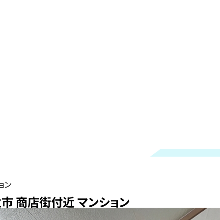
ョン
市 商店街付近 マンション