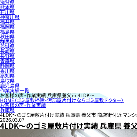
滋賀県
熊本県
石川県
神奈川県
福井県
福岡県
福島県
秋田県
群馬県
茨城県
長崎県
長野県
青森県
静岡県
香川県
高知県
鳥取県
鹿児島県
作業実績一覧
お客様の声・作業実績
兵庫県養父市 4LDK〜
HOME
（ゴミ屋敷掃除・汚部屋片付けならゴミ屋敷ドクター）
お客様の声・作業実績
兵庫県
4LDK〜のゴミ屋敷片付け実績 兵庫県 養父市 商店街付近 マンシ
2026.03.07
4LDK〜のゴミ屋敷片付け実績 兵庫県 養父