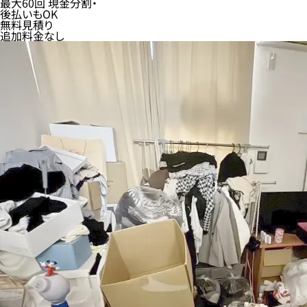
最大60回
現金分割・
後払い
もOK
無料
見積り
追加料金なし