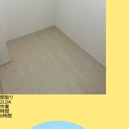
間取り
2LDK
作業
時間
6時間