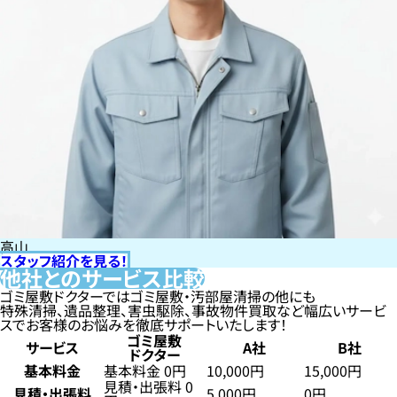
高山
スタッフ紹介を見る！
他社とのサービス比較
ゴミ屋敷ドクターではゴミ屋敷・汚部屋清掃の他にも
特殊清掃、遺品整理、害虫駆除、事故物件買取など幅広いサービ
スでお客様のお悩みを徹底サポートいたします！
ゴミ屋敷
サービス
A社
B社
ドクター
基本料金
基本料金 0円
10,000円
15,000円
見積・出張料 0
見積・出張料
5,000円
0円