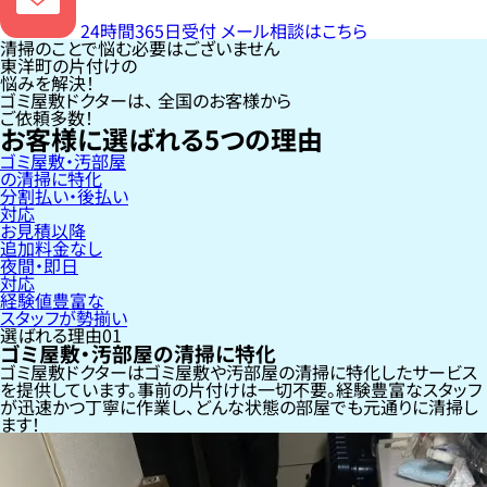
24時間365日受付
メール相談はこちら
清掃のことで悩む必要はございません
東洋町の片付けの
悩みを解決！
ゴミ屋敷ドクターは、
全国のお客様
から
ご依頼多数！
お客様に選ばれる
5
つの理由
ゴミ屋敷・汚部屋
の清掃に特化
分割払い・後払い
対応
お見積以降
追加料金なし
夜間・即日
対応
経験値豊富な
スタッフが勢揃い
選ばれる理由
01
ゴミ屋敷・汚部屋の清掃に特化
ゴミ屋敷ドクターはゴミ屋敷や汚部屋の清掃に特化したサービス
を提供しています。事前の片付けは一切不要。経験豊富なスタッフ
が迅速かつ丁寧に作業し、どんな状態の部屋でも元通りに清掃し
ます！