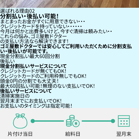
選ばれる理由
02
分割払い・後払い可能！
まとまったお金がすぐに用意できない
クレジットカードを持っていない・・・
今月は何かと出費多いけど、今すぐ清掃は頼みたい
これらの悩み、
ゴミ屋敷ドクター
の支払い方法なら
解決できます！
ゴミ屋敷ドクターでは安心してご利用いただくために分割支払
い・後払いが可能です。
現金分割払い
最大60回分割
後払い
現金分割払いサービスについて
クレジットカードが
無くても
OK！
クレジットカードの
ご利用枠無し
でもOK！
頭金0円の分割
でも大丈夫！
最大60回払い
可能！無理のない支払いでOK！
後払いサービスについて
清掃実施日の
翌月末までにお支払い
でOK！
お支払いのタイミングは指定可能！