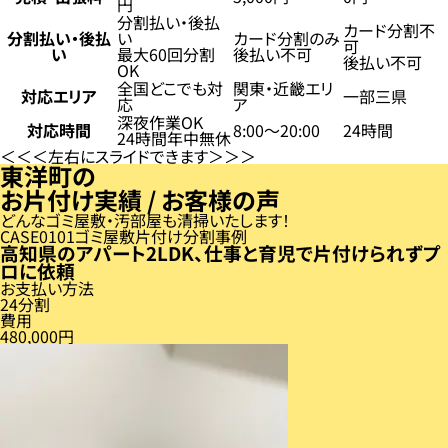
円
分割払い・後払
カード分割不
分割払い・後払
い
カード分割のみ
可
い
最大60回分割
後払い不可
後払い不可
OK
全国どこでも対
関東・近畿エリ
対応エリア
一部三県
応
ア
深夜作業OK
対応時間
8:00〜20:00
24時間
24時間年中無休
左右にスライドできます
東洋町の
お片付け実績 / お客様の声
どんなゴミ屋敷・汚部屋も清掃いたします！
CASE
01
ゴミ屋敷片付け分割事例
高知県のアパート2LDK、仕事と育児で片付けられずプ
ロに依頼
お支払い方法
24分割
費用
480,000円