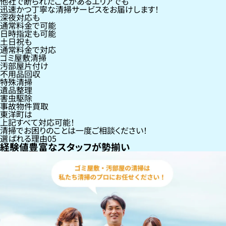
他社で断られたことがあるエリアでも
迅速かつ丁寧な清掃サービスをお届けします！
深夜対応も
通常料金で可能
日時指定も可能
土日祝も
通常料金で対応
ゴミ屋敷清掃
汚部屋片付け
不用品回収
特殊清掃
遺品整理
害虫駆除
事故物件買取
東洋町
は
上記すべて対応可能！
清掃でお困りのことは一度ご相談ください！
選ばれる理由
05
経験値豊富なスタッフが勢揃い