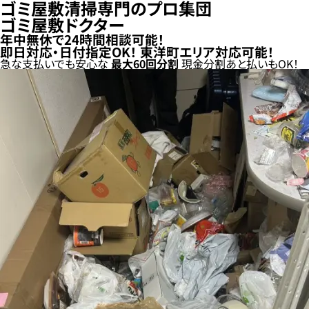
ゴミ屋敷清掃専門のプロ集団
ゴミ屋敷ドクター
年中無休で24時間相談可能！
即日対応・日付指定OK！
東洋町エリア対応可能！
急な支払いでも安心な
最大
60
回分割
現金分割
あと払い
もOK！