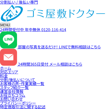
分割払い / 後払い専門
MENU
24時間受付中
年中無休
0120-116-414
部屋の写真を送るだけ！
LINEで無料相談はこちら
24時間365日受付
メール相談はこちら
ホーム
対応エリア
料金
分割/後払いについて
お客様の声・作業実績一覧
スタッフ紹介一覧
運営会社情報
お役立ちコラム
お問い合わせ
プライバシーポリシー
特定商取引法に関する記述