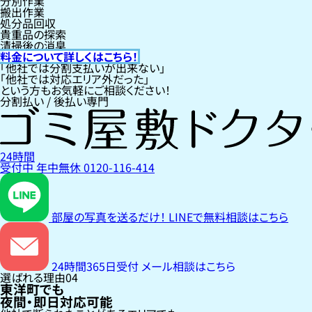
分別作業
搬出作業
処分品回収
貴重品の探索
清掃後の消臭
料金について詳しくはこちら！
「他社では分割支払いが出来ない」
「他社では対応エリア外だった」
という方もお気軽にご相談ください！
分割払い / 後払い専門
24時間
受付中
年中無休
0120-116-414
部屋の写真を送るだけ！
LINEで無料相談はこちら
24時間365日受付
メール相談はこちら
選ばれる理由
04
東洋町でも
夜間・即日対応可能