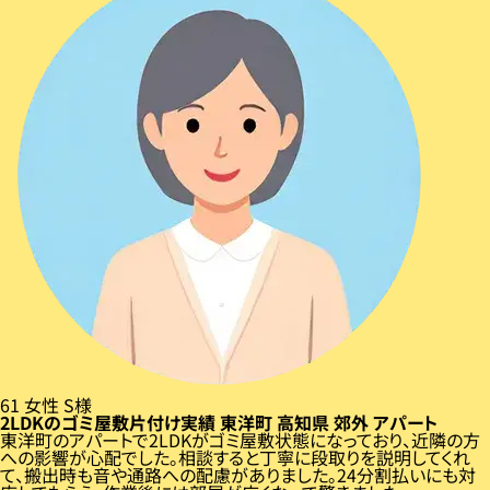
61
女性
S様
2LDKのゴミ屋敷片付け実績
東洋町
高知県
郊外
アパート
東洋町のアパートで2LDKがゴミ屋敷状態になっており、近隣の方
への影響が心配でした。相談すると丁寧に段取りを説明してくれ
て、搬出時も音や通路への配慮がありました。24分割払いにも対