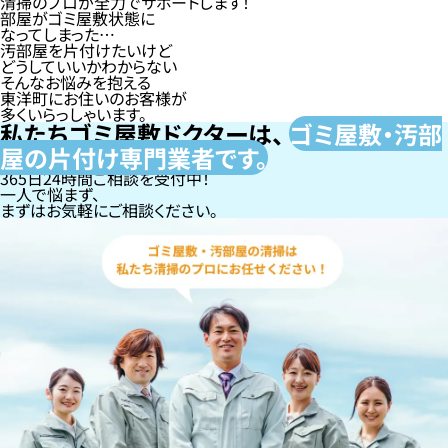
清掃のプロが全力でサポートします！
部屋がゴミ屋敷状態に
なってしまった…
汚部屋を片付けたいけど
どうしていいかわからない
そんなお悩みを抱える
東洋町にお住いのお客様が
多くいらっしゃいます。
私たちゴミ屋敷ドクターは、
ゴミ屋敷・汚部
屋の片付け専門
業者です。
365日24時間ご相談を受付中！
一人で悩まず、
まずはお気軽にご相談ください。