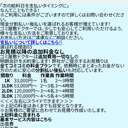
「次の給料日を支払いタイミングに」
なんてこともできる！
ご利用には条件がございますので詳しくはお問い合わせくださ
い。
現金分割払い・後払いを選ばれるお客様が増えています！
ゴミ屋敷ドクターでは、少しでも安心してご利用いただけるよう、
様々な支払い方法をご用意しております。
お支払い方法はご遠慮なくご相談ください。
支払いについて詳しくはこちら！
選ばれる理由
03
お見積以降の追加料金なし
ゴミ屋敷ドクターは
追加費用一切なし
の
明朗会計をお約束します！
弊社がご提示するお見積りは
全てコミコミの料金プラン
です。
依頼時にまとまったお金がない
方のために安心の
分割払い
後払い
も対応しています。
間取り
料金
作業員
作業時間
1K
33,000円〜
1名
2〜3時間
1LDK
53,000円〜
2〜3名
3〜4時間
2LDK
120,000円〜
3〜4名
3〜4時間
3LDK
170,000円〜
4〜5名
4〜5時間
左右にスライドできます
上記の料金はあくまでも目安となります。
お客様のご要望に合わせてお見積り作成いたします。
上記料金に含まれる
基本サービス内容はこちら
出張費