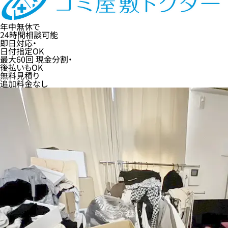
年中無休
で
24時間
相談可能
即日
対応・
日付指定
OK
最大60回
現金分割・
後払い
もOK
無料
見積り
追加料金なし