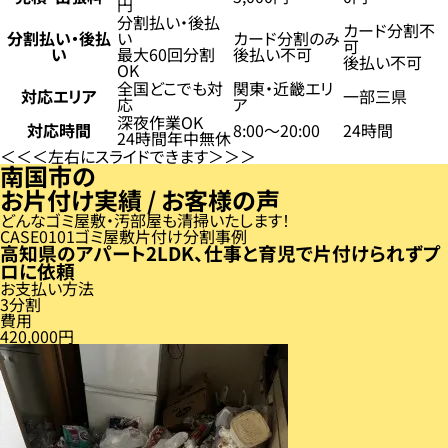
円
分割払い・後払
カード分割不
分割払い・後払
い
カード分割のみ
可
い
最大60回分割
後払い不可
後払い不可
OK
全国どこでも対
関東・近畿エリ
対応エリア
一部三県
応
ア
深夜作業OK
対応時間
8:00〜20:00
24時間
24時間年中無休
左右にスライドできます
南国市の
お片付け実績 / お客様の声
どんなゴミ屋敷・汚部屋も清掃いたします！
CASE
01
ゴミ屋敷片付け分割事例
高知県のアパート2LDK、仕事と育児で片付けられずプ
ロに依頼
お支払い方法
3分割
費用
420,000円