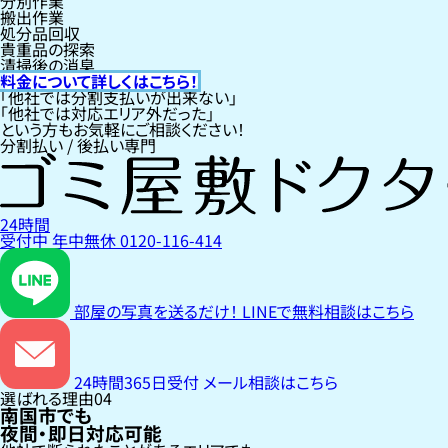
分別作業
搬出作業
処分品回収
貴重品の探索
清掃後の消臭
料金について詳しくはこちら！
「他社では分割支払いが出来ない」
「他社では対応エリア外だった」
という方もお気軽にご相談ください！
分割払い / 後払い専門
24時間
受付中
年中無休
0120-116-414
部屋の写真を送るだけ！
LINEで無料相談はこちら
24時間365日受付
メール相談はこちら
選ばれる理由
04
南国市でも
夜間・即日対応可能