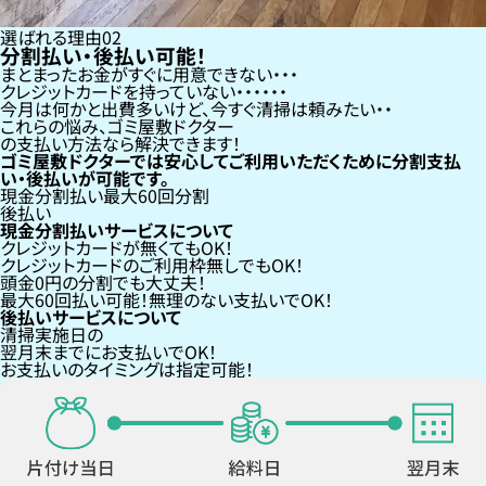
選ばれる理由
02
分割払い・後払い可能！
まとまったお金がすぐに用意できない
クレジットカードを持っていない・・・
今月は何かと出費多いけど、今すぐ清掃は頼みたい
これらの悩み、
ゴミ屋敷ドクター
の支払い方法なら
解決できます！
ゴミ屋敷ドクターでは安心してご利用いただくために分割支払
い・後払いが可能です。
現金分割払い
最大60回分割
後払い
現金分割払いサービスについて
クレジットカードが
無くても
OK！
クレジットカードの
ご利用枠無し
でもOK！
頭金0円の分割
でも大丈夫！
最大60回払い
可能！無理のない支払いでOK！
後払いサービスについて
清掃実施日の
翌月末までにお支払い
でOK！
お支払いのタイミングは指定可能！