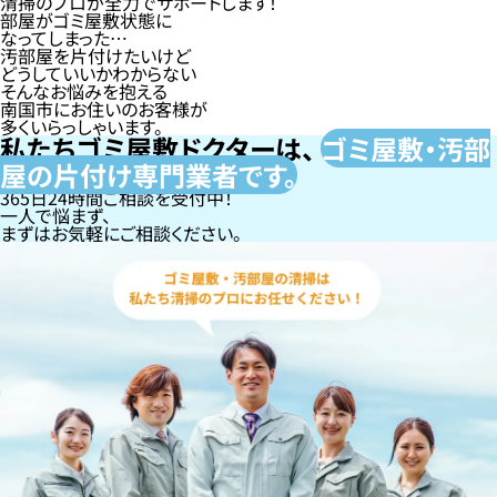
清掃のプロが全力でサポートします！
部屋がゴミ屋敷状態に
なってしまった…
汚部屋を片付けたいけど
どうしていいかわからない
そんなお悩みを抱える
南国市にお住いのお客様が
多くいらっしゃいます。
私たちゴミ屋敷ドクターは、
ゴミ屋敷・汚部
屋の片付け専門
業者です。
365日24時間ご相談を受付中！
一人で悩まず、
まずはお気軽にご相談ください。