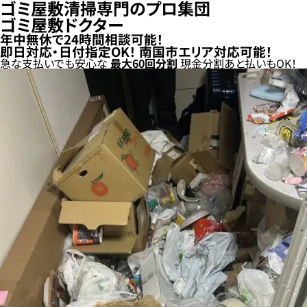
ゴミ屋敷清掃専門のプロ集団
ゴミ屋敷ドクター
年中無休で24時間相談可能！
即日対応・日付指定OK！
南国市エリア対応可能！
急な支払いでも安心な
最大
60
回分割
現金分割
あと払い
もOK！