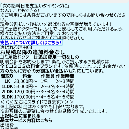
「次の給料日を支払いタイミングに」
なんてこともできる！
ご利用には条件がございますので詳しくはお問い合わせくださ
い。
現金分割払い・後払いを選ばれるお客様が増えています！
ゴミ屋敷ドクターでは、少しでも安心してご利用いただけるよう、
様々な支払い方法をご用意しております。
お支払い方法はご遠慮なくご相談ください。
支払いについて詳しくはこちら！
選ばれる理由
03
お見積以降の追加料金なし
ゴミ屋敷ドクターは
追加費用一切なし
の
明朗会計をお約束します！
弊社がご提示するお見積りは
全てコミコミの料金プラン
です。
依頼時にまとまったお金がない
方のために安心の
分割払い
後払い
も対応しています。
間取り
料金
作業員
作業時間
1K
33,000円〜
1名
2〜3時間
1LDK
53,000円〜
2〜3名
3〜4時間
2LDK
120,000円〜
3〜4名
3〜4時間
3LDK
170,000円〜
4〜5名
4〜5時間
左右にスライドできます
上記の料金はあくまでも目安となります。
お客様のご要望に合わせてお見積り作成いたします。
上記料金に含まれる
基本サービス内容はこちら
出張費