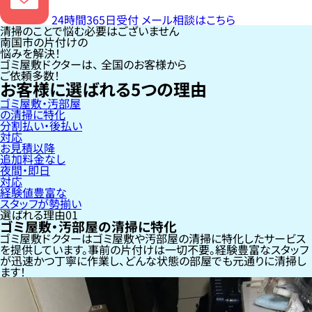
24時間365日受付
メール相談はこちら
清掃のことで悩む必要はございません
南国市の片付けの
悩みを解決！
ゴミ屋敷ドクターは、
全国のお客様
から
ご依頼多数！
お客様に選ばれる
5
つの理由
ゴミ屋敷・汚部屋
の清掃に特化
分割払い・後払い
対応
お見積以降
追加料金なし
夜間・即日
対応
経験値豊富な
スタッフが勢揃い
選ばれる理由
01
ゴミ屋敷・汚部屋の清掃に特化
ゴミ屋敷ドクターはゴミ屋敷や汚部屋の清掃に特化したサービス
を提供しています。事前の片付けは一切不要。経験豊富なスタッフ
が迅速かつ丁寧に作業し、どんな状態の部屋でも元通りに清掃し
ます！