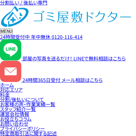
分割払い / 後払い専門
MENU
24時間受付中
年中無休
0120-116-414
部屋の写真を送るだけ！
LINEで無料相談はこちら
24時間365日受付
メール相談はこちら
ホーム
対応エリア
料金
分割/後払いについて
お客様の声・作業実績一覧
スタッフ紹介一覧
運営会社情報
お役立ちコラム
お問い合わせ
プライバシーポリシー
特定商取引法に関する記述