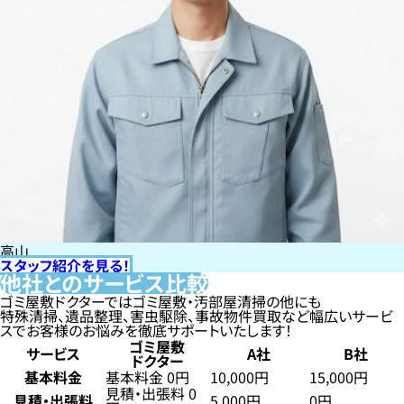
高山
スタッフ紹介を見る！
他社とのサービス比較
ゴミ屋敷ドクターではゴミ屋敷・汚部屋清掃の他にも
特殊清掃、遺品整理、害虫駆除、事故物件買取など幅広いサービ
スでお客様のお悩みを徹底サポートいたします！
ゴミ屋敷
サービス
A社
B社
ドクター
基本料金
基本料金 0円
10,000円
15,000円
見積・出張料 0
見積・出張料
5,000円
0円