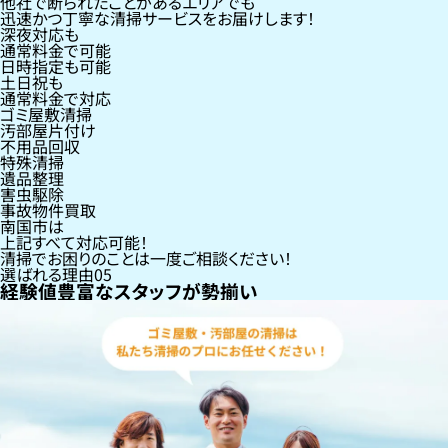
他社で断られたことがあるエリアでも
迅速かつ丁寧な清掃サービスをお届けします！
深夜対応も
通常料金で可能
日時指定も可能
土日祝も
通常料金で対応
ゴミ屋敷清掃
汚部屋片付け
不用品回収
特殊清掃
遺品整理
害虫駆除
事故物件買取
南国市
は
上記すべて対応可能！
清掃でお困りのことは一度ご相談ください！
選ばれる理由
05
経験値豊富なスタッフが勢揃い