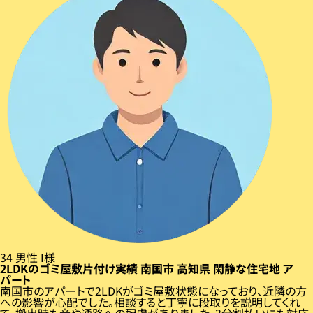
34
男性
I様
2LDKのゴミ屋敷片付け実績
南国市
高知県
閑静な住宅地
ア
パート
南国市のアパートで2LDKがゴミ屋敷状態になっており、近隣の方
への影響が心配でした。相談すると丁寧に段取りを説明してくれ
て、搬出時も音や通路への配慮がありました。3分割払いにも対応