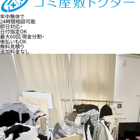
年中無休
で
24時間
相談可能
即日
対応・
日付指定
OK
最大60回
現金分割・
後払い
もOK
無料
見積り
追加料金なし