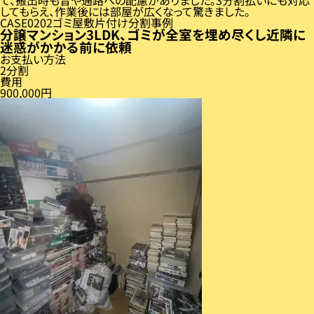
してもらえ、作業後には部屋が広くなって驚きました。
CASE
02
ゴミ屋敷片付け分割事例
分譲マンション3LDK、ゴミが全室を埋め尽くし近隣に
迷惑がかかる前に依頼
お支払い方法
2分割
費用
900,000円