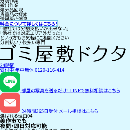
分別作業
搬出作業
処分品回収
貴重品の探索
清掃後の消臭
料金について詳しくはこちら！
「他社では分割支払いが出来ない」
「他社では対応エリア外だった」
という方もお気軽にご相談ください！
分割払い / 後払い専門
24時間
受付中
年中無休
0120-116-414
部屋の写真を送るだけ！
LINEで無料相談はこちら
24時間365日受付
メール相談はこちら
選ばれる理由
04
美作市でも
夜間・即日対応可能