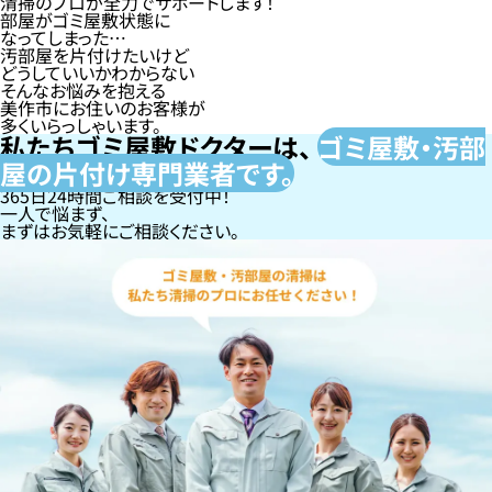
清掃のプロが全力でサポートします！
部屋がゴミ屋敷状態に
なってしまった…
汚部屋を片付けたいけど
どうしていいかわからない
そんなお悩みを抱える
美作市にお住いのお客様が
多くいらっしゃいます。
私たちゴミ屋敷ドクターは、
ゴミ屋敷・汚部
屋の片付け専門
業者です。
365日24時間ご相談を受付中！
一人で悩まず、
まずはお気軽にご相談ください。