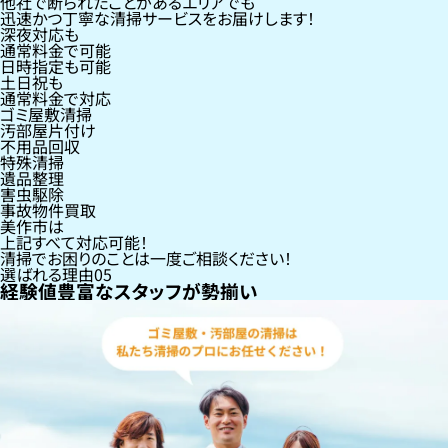
他社で断られたことがあるエリアでも
迅速かつ丁寧な清掃サービスをお届けします！
深夜対応も
通常料金で可能
日時指定も可能
土日祝も
通常料金で対応
ゴミ屋敷清掃
汚部屋片付け
不用品回収
特殊清掃
遺品整理
害虫駆除
事故物件買取
美作市
は
上記すべて対応可能！
清掃でお困りのことは一度ご相談ください！
選ばれる理由
05
経験値豊富なスタッフが勢揃い