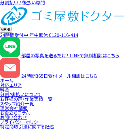
分割払い / 後払い専門
MENU
24時間受付中
年中無休
0120-116-414
部屋の写真を送るだけ！
LINEで無料相談はこちら
24時間365日受付
メール相談はこちら
ホーム
対応エリア
料金
分割/後払いについて
お客様の声・作業実績一覧
スタッフ紹介一覧
運営会社情報
お役立ちコラム
お問い合わせ
プライバシーポリシー
特定商取引法に関する記述