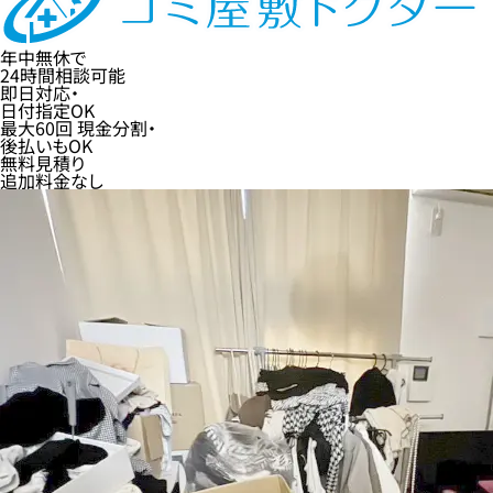
年中無休
で
24時間
相談可能
即日
対応・
日付指定
OK
最大60回
現金分割・
後払い
もOK
無料
見積り
追加料金なし