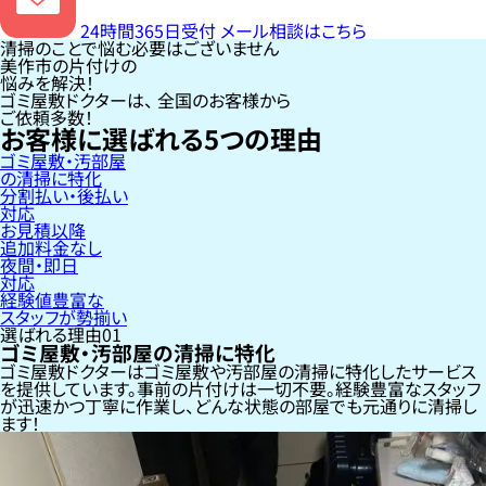
24時間365日受付
メール相談はこちら
清掃のことで悩む必要はございません
美作市の片付けの
悩みを解決！
ゴミ屋敷ドクターは、
全国のお客様
から
ご依頼多数！
お客様に選ばれる
5
つの理由
ゴミ屋敷・汚部屋
の清掃に特化
分割払い・後払い
対応
お見積以降
追加料金なし
夜間・即日
対応
経験値豊富な
スタッフが勢揃い
選ばれる理由
01
ゴミ屋敷・汚部屋の清掃に特化
ゴミ屋敷ドクターはゴミ屋敷や汚部屋の清掃に特化したサービス
を提供しています。事前の片付けは一切不要。経験豊富なスタッフ
が迅速かつ丁寧に作業し、どんな状態の部屋でも元通りに清掃し
ます！