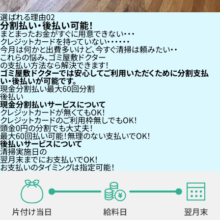
選ばれる理由
02
分割払い・後払い可能！
まとまったお金がすぐに用意できない
クレジットカードを持っていない・・・
今月は何かと出費多いけど、今すぐ清掃は頼みたい
これらの悩み、
ゴミ屋敷ドクター
の支払い方法なら
解決できます！
ゴミ屋敷ドクターでは安心してご利用いただくために分割支払
い・後払いが可能です。
現金分割払い
最大60回分割
後払い
現金分割払いサービスについて
クレジットカードが
無くても
OK！
クレジットカードの
ご利用枠無し
でもOK！
頭金0円の分割
でも大丈夫！
最大60回払い
可能！無理のない支払いでOK！
後払いサービスについて
清掃実施日の
翌月末までにお支払い
でOK！
お支払いのタイミングは指定可能！