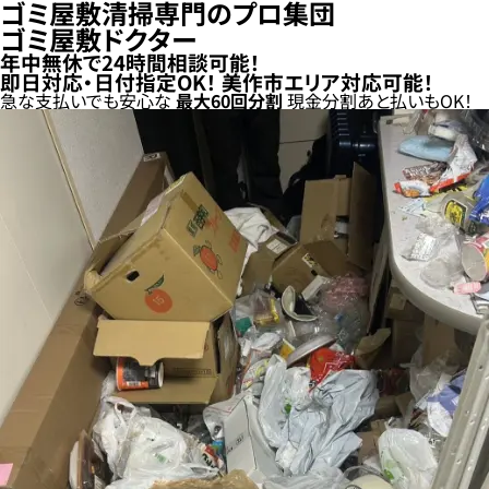
ゴミ屋敷清掃専門のプロ集団
ゴミ屋敷ドクター
年中無休で24時間相談可能！
即日対応・日付指定OK！
美作市エリア対応可能！
急な支払いでも安心な
最大
60
回分割
現金分割
あと払い
もOK！