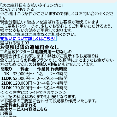
「次の給料日を支払いタイミングに」
なんてこともできる！
ご利用には条件がございますので詳しくはお問い合わせくださ
い。
現金分割払い・後払いを選ばれるお客様が増えています！
ゴミ屋敷ドクターでは、少しでも安心してご利用いただけるよう、
様々な支払い方法をご用意しております。
お支払い方法はご遠慮なくご相談ください。
支払いについて詳しくはこちら！
選ばれる理由
03
お見積以降の追加料金なし
ゴミ屋敷ドクターは
追加費用一切なし
の
明朗会計をお約束します！
弊社がご提示するお見積りは
全てコミコミの料金プラン
です。
依頼時にまとまったお金がない
方のために安心の
分割払い
後払い
も対応しています。
間取り
料金
作業員
作業時間
1K
33,000円〜
1名
2〜3時間
1LDK
53,000円〜
2〜3名
3〜4時間
2LDK
120,000円〜
3〜4名
3〜4時間
3LDK
170,000円〜
4〜5名
4〜5時間
左右にスライドできます
上記の料金はあくまでも目安となります。
お客様のご要望に合わせてお見積り作成いたします。
上記料金に含まれる
基本サービス内容はこちら
出張費