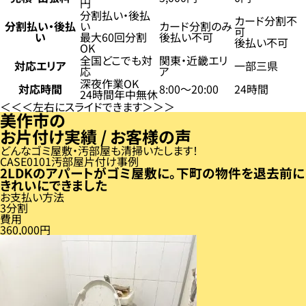
円
分割払い・後払
カード分割不
分割払い・後払
い
カード分割のみ
可
い
最大60回分割
後払い不可
後払い不可
OK
全国どこでも対
関東・近畿エリ
対応エリア
一部三県
応
ア
深夜作業OK
対応時間
8:00〜20:00
24時間
24時間年中無休
左右にスライドできます
美作市の
お片付け実績 / お客様の声
どんなゴミ屋敷・汚部屋も清掃いたします！
CASE
01
汚部屋片付け事例
2LDKのアパートがゴミ屋敷に。下町の物件を退去前に
きれいにできました
お支払い方法
3分割
費用
360,000円