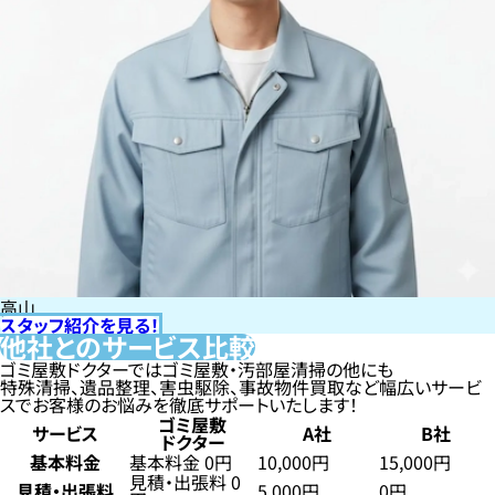
高山
スタッフ紹介を見る！
他社とのサービス比較
ゴミ屋敷ドクターではゴミ屋敷・汚部屋清掃の他にも
特殊清掃、遺品整理、害虫駆除、事故物件買取など幅広いサービ
スでお客様のお悩みを徹底サポートいたします！
ゴミ屋敷
サービス
A社
B社
ドクター
基本料金
基本料金 0円
10,000円
15,000円
見積・出張料 0
見積・出張料
5,000円
0円