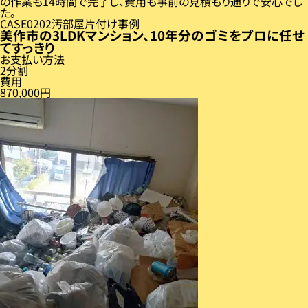
の作業も14時間で完了し、費用も事前の見積もり通りで安心でし
た。
CASE
02
汚部屋片付け事例
美作市の3LDKマンション、10年分のゴミをプロに任せ
てすっきり
お支払い方法
2分割
費用
870,000円