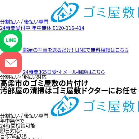
分割払い / 後払い専門
24時間受付中
年中無休
0120-116-414
部屋の写真を送るだけ！
LINEで無料相談はこちら
24時間365日受付
メール相談はこちら
分割払い・後払い対応
高梁市のゴミ屋敷の片付け
汚部屋の清掃はゴミ屋敷ドクターにお任せ
分割払い / 後払い専門
年中無休
で
24時間
相談可能
即日
対応・
日付指定
OK