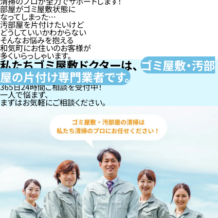
清掃のプロが全力でサポートします！
部屋がゴミ屋敷状態に
なってしまった…
汚部屋を片付けたいけど
どうしていいかわからない
そんなお悩みを抱える
和気町にお住いのお客様が
多くいらっしゃいます。
私たちゴミ屋敷ドクターは、
ゴミ屋敷・汚部
屋の片付け専門
業者です。
365日24時間ご相談を受付中！
一人で悩まず、
まずはお気軽にご相談ください。