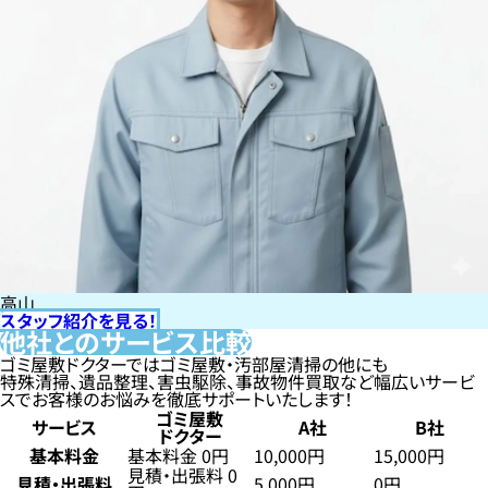
高山
スタッフ紹介を見る！
他社とのサービス比較
ゴミ屋敷ドクターではゴミ屋敷・汚部屋清掃の他にも
特殊清掃、遺品整理、害虫駆除、事故物件買取など幅広いサービ
スでお客様のお悩みを徹底サポートいたします！
ゴミ屋敷
サービス
A社
B社
ドクター
基本料金
基本料金 0円
10,000円
15,000円
見積・出張料 0
見積・出張料
5,000円
0円