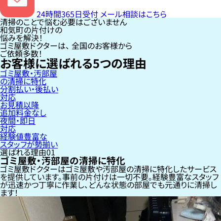
24時間365日受付
メール相談はこちら
清掃のことで悩む必要はございません
和気町の片付けの
悩みを解決！
ゴミ屋敷ドクターは、
全国のお客様
から
ご依頼多数！
お客様に選ばれる
5
つの理由
ゴミ屋敷・汚部屋
の清掃に特化
分割払い・後払い
対応
お見積以降
追加料金なし
夜間・即日
対応
経験値豊富な
スタッフが勢揃い
選ばれる理由
01
ゴミ屋敷・汚部屋の清掃に特化
ゴミ屋敷ドクターはゴミ屋敷や汚部屋の清掃に特化したサービス
を提供しています。事前の片付けは一切不要。経験豊富なスタッフ
が迅速かつ丁寧に作業し、どんな状態の部屋でも元通りに清掃し
ます！