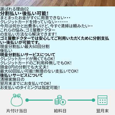
選ばれる理由
02
分割払い・後払い可能！
まとまったお金がすぐに用意できない
クレジットカードを持っていない・・・
今月は何かと出費多いけど、今すぐ清掃は頼みたい
これらの悩み、
ゴミ屋敷ドクター
の支払い方法なら
解決できます！
ゴミ屋敷ドクターでは安心してご利用いただくために分割支払
い・後払いが可能です。
現金分割払い
最大60回分割
後払い
現金分割払いサービスについて
クレジットカードが
無くても
OK！
クレジットカードの
ご利用枠無し
でもOK！
頭金0円の分割
でも大丈夫！
最大60回払い
可能！無理のない支払いでOK！
後払いサービスについて
清掃実施日の
翌月末までにお支払い
でOK！
お支払いのタイミングは指定可能！