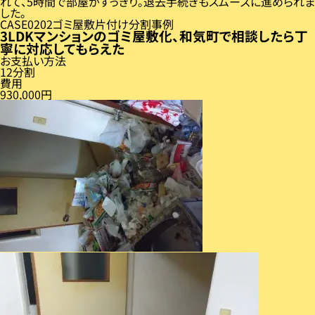
れて、5時間で部屋がすっきり。退去手続きもスムーズに進められま
した。
CASE
02
ゴミ屋敷片付け分割事例
3LDKマンションのゴミ屋敷化、和気町で相談したら丁
寧に対応してもらえた
お支払い方法
12分割
費用
930,000円