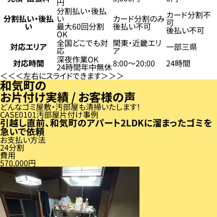
円
分割払い・後払
カード分割不
分割払い・後払
い
カード分割のみ
可
い
最大60回分割
後払い不可
後払い不可
OK
全国どこでも対
関東・近畿エリ
対応エリア
一部三県
応
ア
深夜作業OK
対応時間
8:00〜20:00
24時間
24時間年中無休
左右にスライドできます
和気町の
お片付け実績 / お客様の声
どんなゴミ屋敷・汚部屋も清掃いたします！
CASE
01
汚部屋片付け事例
引越し直前、和気町のアパート2LDKに溜まったゴミを
急いで依頼
お支払い方法
24分割
費用
570,000円