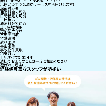
他社で断られたことがあるエリアでも
迅速かつ丁寧な清掃サービスをお届けします！
深夜対応も
通常料金で可能
日時指定も可能
土日祝も
通常料金で対応
ゴミ屋敷清掃
汚部屋片付け
不用品回収
特殊清掃
遺品整理
害虫駆除
事故物件買取
和気町
は
上記すべて対応可能！
清掃でお困りのことは一度ご相談ください！
選ばれる理由
05
経験値豊富なスタッフが勢揃い