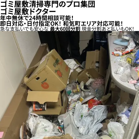
ゴミ屋敷清掃専門のプロ集団
ゴミ屋敷ドクター
年中無休で24時間相談可能！
即日対応・日付指定OK！
和気町エリア対応可能！
急な支払いでも安心な
最大
60
回分割
現金分割
あと払い
もOK！