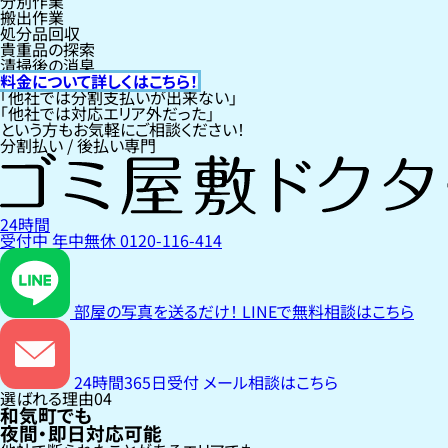
分別作業
搬出作業
処分品回収
貴重品の探索
清掃後の消臭
料金について詳しくはこちら！
「他社では分割支払いが出来ない」
「他社では対応エリア外だった」
という方もお気軽にご相談ください！
分割払い / 後払い専門
24時間
受付中
年中無休
0120-116-414
部屋の写真を送るだけ！
LINEで無料相談はこちら
24時間365日受付
メール相談はこちら
選ばれる理由
04
和気町でも
夜間・即日対応可能