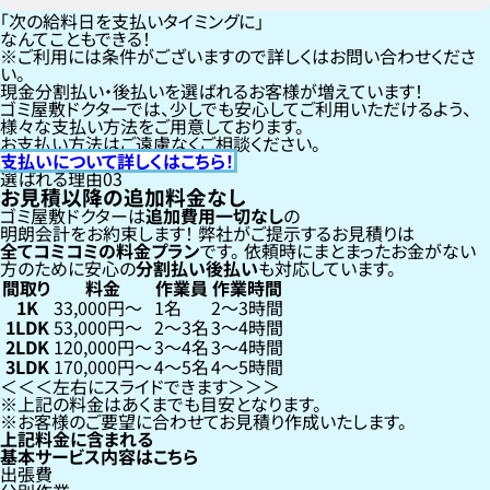
「次の給料日を支払いタイミングに」
なんてこともできる！
ご利用には条件がございますので詳しくはお問い合わせくださ
い。
現金分割払い・後払いを選ばれるお客様が増えています！
ゴミ屋敷ドクターでは、少しでも安心してご利用いただけるよう、
様々な支払い方法をご用意しております。
お支払い方法はご遠慮なくご相談ください。
支払いについて詳しくはこちら！
選ばれる理由
03
お見積以降の追加料金なし
ゴミ屋敷ドクターは
追加費用一切なし
の
明朗会計をお約束します！
弊社がご提示するお見積りは
全てコミコミの料金プラン
です。
依頼時にまとまったお金がない
方のために安心の
分割払い
後払い
も対応しています。
間取り
料金
作業員
作業時間
1K
33,000円〜
1名
2〜3時間
1LDK
53,000円〜
2〜3名
3〜4時間
2LDK
120,000円〜
3〜4名
3〜4時間
3LDK
170,000円〜
4〜5名
4〜5時間
左右にスライドできます
上記の料金はあくまでも目安となります。
お客様のご要望に合わせてお見積り作成いたします。
上記料金に含まれる
基本サービス内容はこちら
出張費