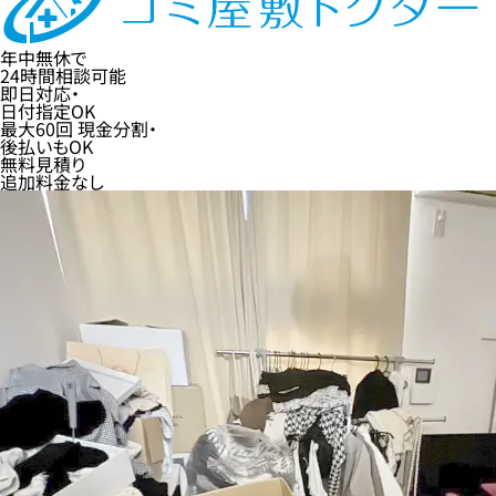
年中無休
で
24時間
相談可能
即日
対応・
日付指定
OK
最大60回
現金分割・
後払い
もOK
無料
見積り
追加料金なし