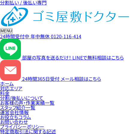
分割払い / 後払い専門
MENU
24時間受付中
年中無休
0120-116-414
部屋の写真を送るだけ！
LINEで無料相談はこちら
24時間365日受付
メール相談はこちら
ホーム
対応エリア
料金
分割/後払いについて
お客様の声・作業実績一覧
スタッフ紹介一覧
運営会社情報
お役立ちコラム
お問い合わせ
プライバシーポリシー
特定商取引法に関する記述