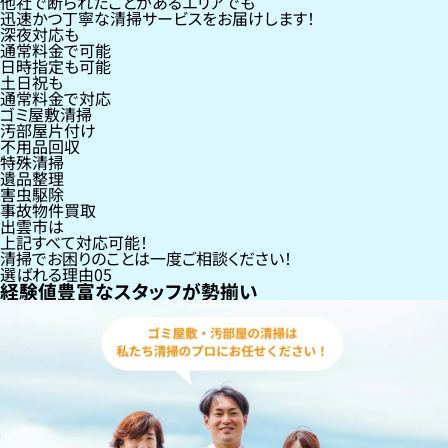
他社で断られたことがあるエリアでも
迅速かつ丁寧な清掃サービスをお届けします！
深夜対応も
通常料金で可能
日時指定も可能
土日祝も
通常料金で対応
ゴミ屋敷清掃
汚部屋片付け
不用品回収
特殊清掃
遺品整理
害虫駆除
事故物件買取
出雲市
は
上記すべて対応可能！
清掃でお困りのことは一度ご相談ください！
選ばれる理由
05
経験値豊富なスタッフが勢揃い