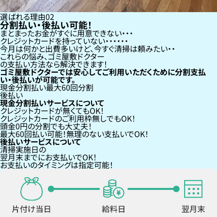
選ばれる理由
02
分割払い・後払い可能！
まとまったお金がすぐに用意できない
クレジットカードを持っていない・・・
今月は何かと出費多いけど、今すぐ清掃は頼みたい
これらの悩み、
ゴミ屋敷ドクター
の支払い方法なら
解決できます！
ゴミ屋敷ドクターでは安心してご利用いただくために分割支払
い・後払いが可能です。
現金分割払い
最大60回分割
後払い
現金分割払いサービスについて
クレジットカードが
無くても
OK！
クレジットカードの
ご利用枠無し
でもOK！
頭金0円の分割
でも大丈夫！
最大60回払い
可能！無理のない支払いでOK！
後払いサービスについて
清掃実施日の
翌月末までにお支払い
でOK！
お支払いのタイミングは指定可能！