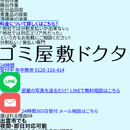
分別作業
搬出作業
処分品回収
貴重品の探索
清掃後の消臭
料金について詳しくはこちら！
「他社では分割支払いが出来ない」
「他社では対応エリア外だった」
という方もお気軽にご相談ください！
分割払い / 後払い専門
24時間
受付中
年中無休
0120-116-414
部屋の写真を送るだけ！
LINEで無料相談はこちら
24時間365日受付
メール相談はこちら
選ばれる理由
04
出雲市でも
夜間・即日対応可能