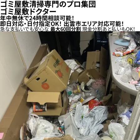
ゴミ屋敷清掃専門のプロ集団
ゴミ屋敷ドクター
年中無休で24時間相談可能！
即日対応・日付指定OK！
出雲市エリア対応可能！
急な支払いでも安心な
最大
60
回分割
現金分割
あと払い
もOK！