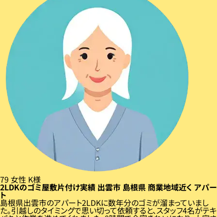
79
女性
K様
2LDKのゴミ屋敷片付け実績
出雲市
島根県
商業地域近く
アパー
ト
島根県出雲市のアパート2LDKに数年分のゴミが溜まっていまし
た。引越しのタイミングで思い切って依頼すると、スタッフ4名がテキ