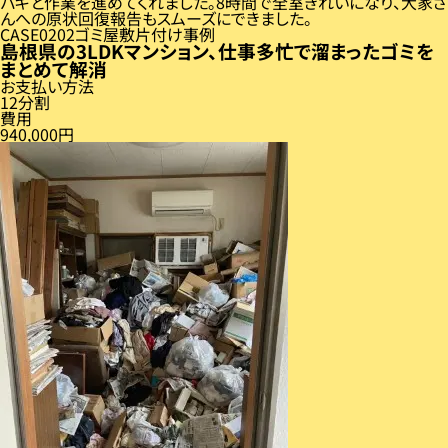
パキと作業を進めてくれました。8時間で全室きれいになり、大家さ
んへの原状回復報告もスムーズにできました。
CASE
02
ゴミ屋敷片付け事例
島根県の3LDKマンション、仕事多忙で溜まったゴミを
まとめて解消
お支払い方法
12分割
費用
940,000円