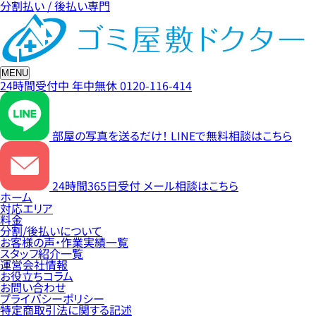
分割払い / 後払い専門
MENU
24時間受付中
年中無休
0120-116-414
部屋の写真を送るだけ！
LINEで無料相談はこちら
24時間365日受付
メール相談はこちら
ホーム
対応エリア
料金
分割/後払いについて
お客様の声・作業実績一覧
スタッフ紹介一覧
運営会社情報
お役立ちコラム
お問い合わせ
プライバシーポリシー
特定商取引法に関する記述