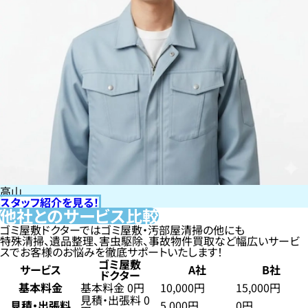
高山
スタッフ紹介を見る！
他社とのサービス比較
ゴミ屋敷ドクターではゴミ屋敷・汚部屋清掃の他にも
特殊清掃、遺品整理、害虫駆除、事故物件買取など幅広いサービ
スでお客様のお悩みを徹底サポートいたします！
ゴミ屋敷
サービス
A社
B社
ドクター
基本料金
基本料金 0円
10,000円
15,000円
見積・出張料 0
見積・出張料
5,000円
0円