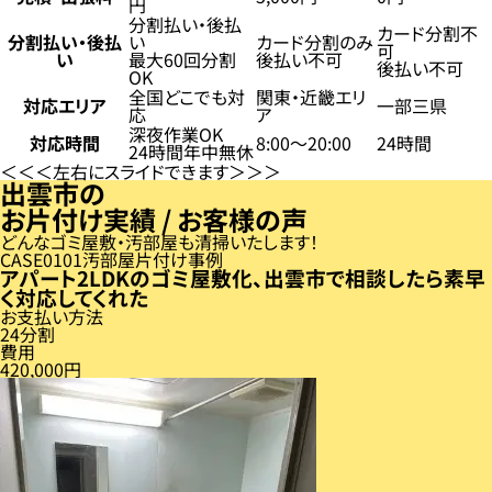
円
分割払い・後払
カード分割不
分割払い・後払
い
カード分割のみ
可
い
最大60回分割
後払い不可
後払い不可
OK
全国どこでも対
関東・近畿エリ
対応エリア
一部三県
応
ア
深夜作業OK
対応時間
8:00〜20:00
24時間
24時間年中無休
左右にスライドできます
出雲市の
お片付け実績 / お客様の声
どんなゴミ屋敷・汚部屋も清掃いたします！
CASE
01
汚部屋片付け事例
アパート2LDKのゴミ屋敷化、出雲市で相談したら素早
く対応してくれた
お支払い方法
24分割
費用
420,000円