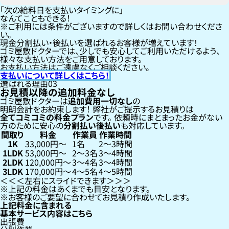
「次の給料日を支払いタイミングに」
なんてこともできる！
ご利用には条件がございますので詳しくはお問い合わせくださ
い。
現金分割払い・後払いを選ばれるお客様が増えています！
ゴミ屋敷ドクターでは、少しでも安心してご利用いただけるよう、
様々な支払い方法をご用意しております。
お支払い方法はご遠慮なくご相談ください。
支払いについて詳しくはこちら！
選ばれる理由
03
お見積以降の追加料金なし
ゴミ屋敷ドクターは
追加費用一切なし
の
明朗会計をお約束します！
弊社がご提示するお見積りは
全てコミコミの料金プラン
です。
依頼時にまとまったお金がない
方のために安心の
分割払い
後払い
も対応しています。
間取り
料金
作業員
作業時間
1K
33,000円〜
1名
2〜3時間
1LDK
53,000円〜
2〜3名
3〜4時間
2LDK
120,000円〜
3〜4名
3〜4時間
3LDK
170,000円〜
4〜5名
4〜5時間
左右にスライドできます
上記の料金はあくまでも目安となります。
お客様のご要望に合わせてお見積り作成いたします。
上記料金に含まれる
基本サービス内容はこちら
出張費