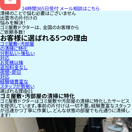
24時間365日受付
メール相談はこちら
清掃のことで悩む必要はございません
出雲市の片付けの
悩みを解決！
ゴミ屋敷ドクターは、
全国のお客様
から
ご依頼多数！
お客様に選ばれる
5
つの理由
ゴミ屋敷・汚部屋
の清掃に特化
分割払い・後払い
対応
お見積以降
追加料金なし
夜間・即日
対応
経験値豊富な
スタッフが勢揃い
選ばれる理由
01
ゴミ屋敷・汚部屋の清掃に特化
ゴミ屋敷ドクターはゴミ屋敷や汚部屋の清掃に特化したサービス
を提供しています。事前の片付けは一切不要。経験豊富なスタッフ
が迅速かつ丁寧に作業し、どんな状態の部屋でも元通りに清掃し
ます！