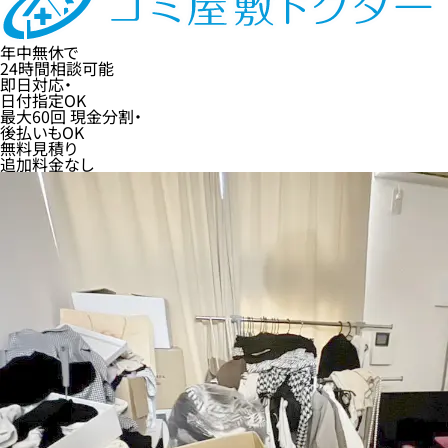
年中無休
で
24時間
相談可能
即日
対応・
日付指定
OK
最大60回
現金分割・
後払い
もOK
無料
見積り
追加料金なし