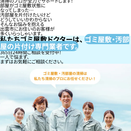
清掃のプロが全力でサポートします！
部屋がゴミ屋敷状態に
なってしまった…
汚部屋を片付けたいけど
どうしていいかわからない
そんなお悩みを抱える
出雲市にお住いのお客様が
多くいらっしゃいます。
私たちゴミ屋敷ドクターは、
ゴミ屋敷・汚部
屋の片付け専門
業者です。
365日24時間ご相談を受付中！
一人で悩まず、
まずはお気軽にご相談ください。