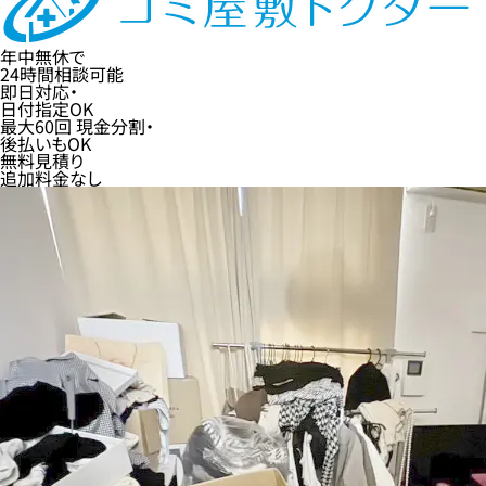
年中無休
で
24時間
相談可能
即日
対応・
日付指定
OK
最大60回
現金分割・
後払い
もOK
無料
見積り
追加料金なし