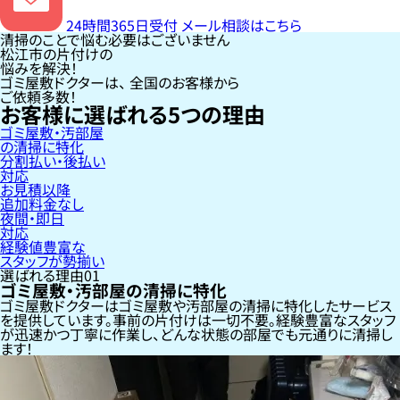
24時間365日受付
メール相談はこちら
清掃のことで悩む必要はございません
松江市の片付けの
悩みを解決！
ゴミ屋敷ドクターは、
全国のお客様
から
ご依頼多数！
お客様に選ばれる
5
つの理由
ゴミ屋敷・汚部屋
の清掃に特化
分割払い・後払い
対応
お見積以降
追加料金なし
夜間・即日
対応
経験値豊富な
スタッフが勢揃い
選ばれる理由
01
ゴミ屋敷・汚部屋の清掃に特化
ゴミ屋敷ドクターはゴミ屋敷や汚部屋の清掃に特化したサービス
を提供しています。事前の片付けは一切不要。経験豊富なスタッフ
が迅速かつ丁寧に作業し、どんな状態の部屋でも元通りに清掃し
ます！