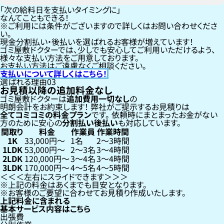
「次の給料日を支払いタイミングに」
なんてこともできる！
ご利用には条件がございますので詳しくはお問い合わせくださ
い。
現金分割払い・後払いを選ばれるお客様が増えています！
ゴミ屋敷ドクターでは、少しでも安心してご利用いただけるよう、
様々な支払い方法をご用意しております。
お支払い方法はご遠慮なくご相談ください。
支払いについて詳しくはこちら！
選ばれる理由
03
お見積以降の追加料金なし
ゴミ屋敷ドクターは
追加費用一切なし
の
明朗会計をお約束します！
弊社がご提示するお見積りは
全てコミコミの料金プラン
です。
依頼時にまとまったお金がない
方のために安心の
分割払い
後払い
も対応しています。
間取り
料金
作業員
作業時間
1K
33,000円〜
1名
2〜3時間
1LDK
53,000円〜
2〜3名
3〜4時間
2LDK
120,000円〜
3〜4名
3〜4時間
3LDK
170,000円〜
4〜5名
4〜5時間
左右にスライドできます
上記の料金はあくまでも目安となります。
お客様のご要望に合わせてお見積り作成いたします。
上記料金に含まれる
基本サービス内容はこちら
出張費