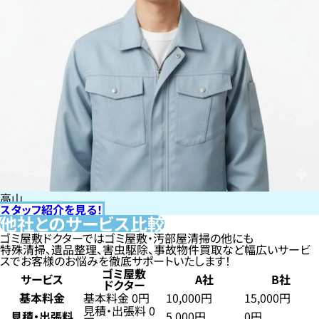
高山
スタッフ紹介を見る！
他社とのサービス比較
ゴミ屋敷ドクターではゴミ屋敷・汚部屋清掃の他にも
特殊清掃、遺品整理、害虫駆除、事故物件買取など幅広いサービ
スでお客様のお悩みを徹底サポートいたします！
ゴミ屋敷
サービス
A社
B社
ドクター
基本料金
基本料金 0円
10,000円
15,000円
見積・出張料 0
見積・出張料
5,000円
0円