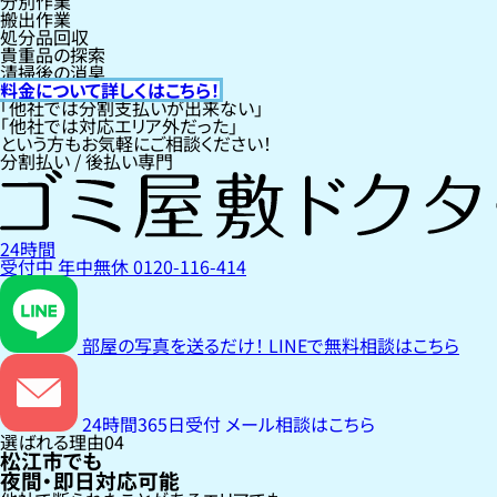
分別作業
搬出作業
処分品回収
貴重品の探索
清掃後の消臭
料金について詳しくはこちら！
「他社では分割支払いが出来ない」
「他社では対応エリア外だった」
という方もお気軽にご相談ください！
分割払い / 後払い専門
24時間
受付中
年中無休
0120-116-414
部屋の写真を送るだけ！
LINEで無料相談はこちら
24時間365日受付
メール相談はこちら
選ばれる理由
04
松江市でも
夜間・即日対応可能