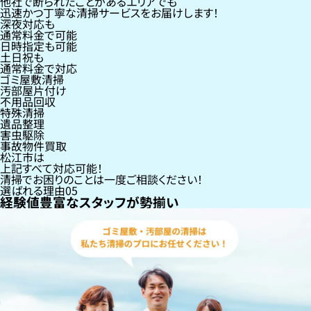
他社で断られたことがあるエリアでも
迅速かつ丁寧な清掃サービスをお届けします！
深夜対応も
通常料金で可能
日時指定も可能
土日祝も
通常料金で対応
ゴミ屋敷清掃
汚部屋片付け
不用品回収
特殊清掃
遺品整理
害虫駆除
事故物件買取
松江市
は
上記すべて対応可能！
清掃でお困りのことは一度ご相談ください！
選ばれる理由
05
経験値豊富なスタッフが勢揃い