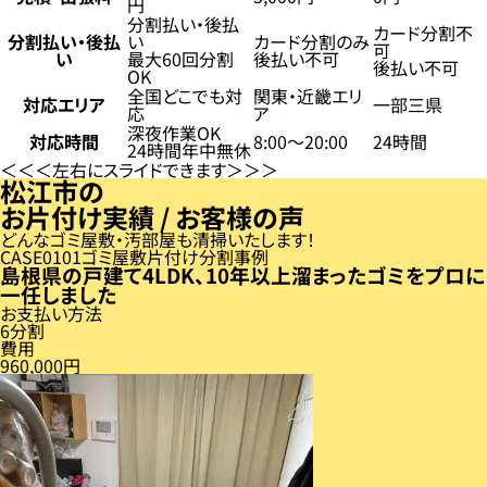
円
分割払い・後払
カード分割不
分割払い・後払
い
カード分割のみ
可
い
最大60回分割
後払い不可
後払い不可
OK
全国どこでも対
関東・近畿エリ
対応エリア
一部三県
応
ア
深夜作業OK
対応時間
8:00〜20:00
24時間
24時間年中無休
左右にスライドできます
松江市の
お片付け実績 / お客様の声
どんなゴミ屋敷・汚部屋も清掃いたします！
CASE
01
ゴミ屋敷片付け分割事例
島根県の戸建て4LDK、10年以上溜まったゴミをプロに
一任しました
お支払い方法
6分割
費用
960,000円