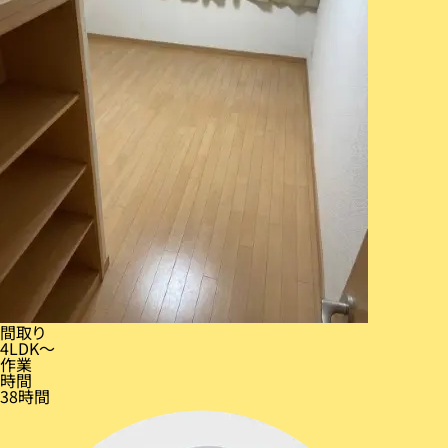
間取り
4LDK〜
作業
時間
38時間