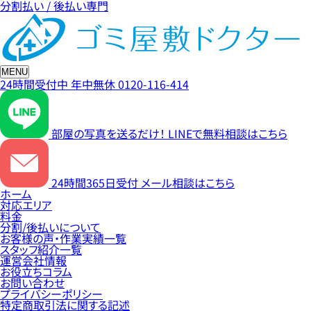
分割払い / 後払い専門
MENU
24時間受付中
年中無休
0120-116-414
部屋の写真を送るだけ！
LINEで無料相談はこちら
24時間365日受付
メール相談はこちら
ホーム
対応エリア
料金
分割/後払いについて
お客様の声・作業実績一覧
スタッフ紹介一覧
運営会社情報
お役立ちコラム
お問い合わせ
プライバシーポリシー
特定商取引法に関する記述