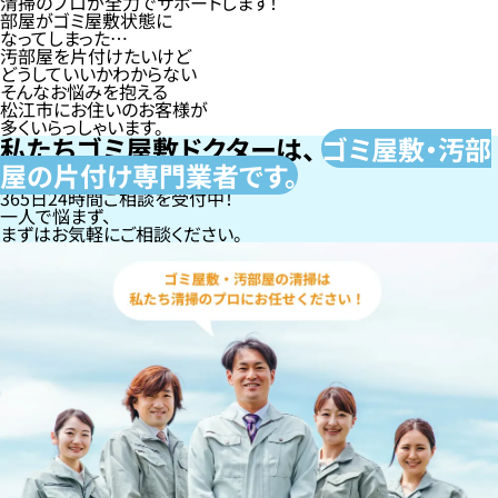
清掃のプロが全力でサポートします！
部屋がゴミ屋敷状態に
なってしまった…
汚部屋を片付けたいけど
どうしていいかわからない
そんなお悩みを抱える
松江市にお住いのお客様が
多くいらっしゃいます。
私たちゴミ屋敷ドクターは、
ゴミ屋敷・汚部
屋の片付け専門
業者です。
365日24時間ご相談を受付中！
一人で悩まず、
まずはお気軽にご相談ください。