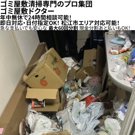
ゴミ屋敷清掃専門のプロ集団
ゴミ屋敷ドクター
年中無休で24時間相談可能！
即日対応・日付指定OK！
松江市エリア対応可能！
急な支払いでも安心な
最大
60
回分割
現金分割
あと払い
もOK！