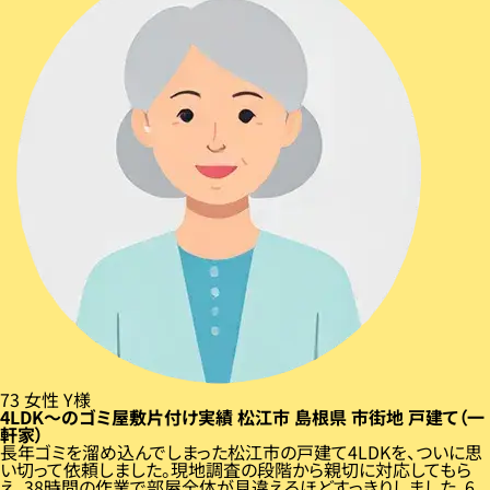
73
女性
Y様
4LDK〜のゴミ屋敷片付け実績
松江市
島根県
市街地
戸建て（一
軒家）
長年ゴミを溜め込んでしまった松江市の戸建て4LDKを、ついに思
い切って依頼しました。現地調査の段階から親切に対応してもら
え、38時間の作業で部屋全体が見違えるほどすっきりしました。6