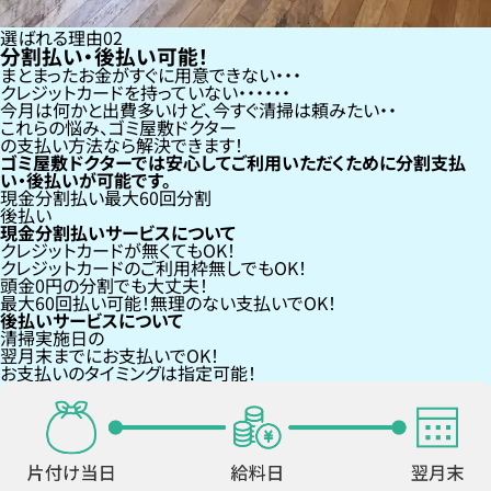
選ばれる理由
02
分割払い・後払い可能！
まとまったお金がすぐに用意できない
クレジットカードを持っていない・・・
今月は何かと出費多いけど、今すぐ清掃は頼みたい
これらの悩み、
ゴミ屋敷ドクター
の支払い方法なら
解決できます！
ゴミ屋敷ドクターでは安心してご利用いただくために分割支払
い・後払いが可能です。
現金分割払い
最大60回分割
後払い
現金分割払いサービスについて
クレジットカードが
無くても
OK！
クレジットカードの
ご利用枠無し
でもOK！
頭金0円の分割
でも大丈夫！
最大60回払い
可能！無理のない支払いでOK！
後払いサービスについて
清掃実施日の
翌月末までにお支払い
でOK！
お支払いのタイミングは指定可能！