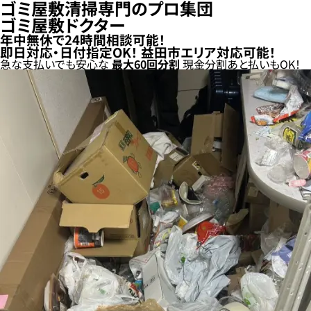
ゴミ屋敷清掃専門のプロ集団
ゴミ屋敷ドクター
年中無休で24時間相談可能！
即日対応・日付指定OK！
益田市エリア対応可能！
急な支払いでも安心な
最大
60
回分割
現金分割
あと払い
もOK！