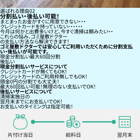
選ばれる理由
02
分割払い・後払い可能！
まとまったお金がすぐに用意できない
クレジットカードを持っていない・・・
今月は何かと出費多いけど、今すぐ清掃は頼みたい
これらの悩み、
ゴミ屋敷ドクター
の支払い方法なら
解決できます！
ゴミ屋敷ドクターでは安心してご利用いただくために分割支払
い・後払いが可能です。
現金分割払い
最大60回分割
後払い
現金分割払いサービスについて
クレジットカードが
無くても
OK！
クレジットカードの
ご利用枠無し
でもOK！
頭金0円の分割
でも大丈夫！
最大60回払い
可能！無理のない支払いでOK！
後払いサービスについて
清掃実施日の
翌月末までにお支払い
でOK！
お支払いのタイミングは指定可能！