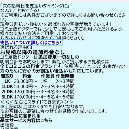
「次の給料日を支払いタイミングに」
なんてこともできる！
ご利用には条件がございますので詳しくはお問い合わせくださ
い。
現金分割払い・後払いを選ばれるお客様が増えています！
ゴミ屋敷ドクターでは、少しでも安心してご利用いただけるよう、
様々な支払い方法をご用意しております。
お支払い方法はご遠慮なくご相談ください。
支払いについて詳しくはこちら！
選ばれる理由
03
お見積以降の追加料金なし
ゴミ屋敷ドクターは
追加費用一切なし
の
明朗会計をお約束します！
弊社がご提示するお見積りは
全てコミコミの料金プラン
です。
依頼時にまとまったお金がない
方のために安心の
分割払い
後払い
も対応しています。
間取り
料金
作業員
作業時間
1K
33,000円〜
1名
2〜3時間
1LDK
53,000円〜
2〜3名
3〜4時間
2LDK
120,000円〜
3〜4名
3〜4時間
3LDK
170,000円〜
4〜5名
4〜5時間
左右にスライドできます
上記の料金はあくまでも目安となります。
お客様のご要望に合わせてお見積り作成いたします。
上記料金に含まれる
基本サービス内容はこちら
出張費