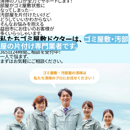
清掃のプロが全力でサポートします！
部屋がゴミ屋敷状態に
なってしまった…
汚部屋を片付けたいけど
どうしていいかわからない
そんなお悩みを抱える
益田市にお住いのお客様が
多くいらっしゃいます。
私たちゴミ屋敷ドクターは、
ゴミ屋敷・汚部
屋の片付け専門
業者です。
365日24時間ご相談を受付中！
一人で悩まず、
まずはお気軽にご相談ください。