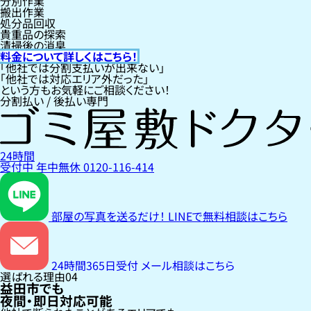
分別作業
搬出作業
処分品回収
貴重品の探索
清掃後の消臭
料金について詳しくはこちら！
「他社では分割支払いが出来ない」
「他社では対応エリア外だった」
という方もお気軽にご相談ください！
分割払い / 後払い専門
24時間
受付中
年中無休
0120-116-414
部屋の写真を送るだけ！
LINEで無料相談はこちら
24時間365日受付
メール相談はこちら
選ばれる理由
04
益田市でも
夜間・即日対応可能