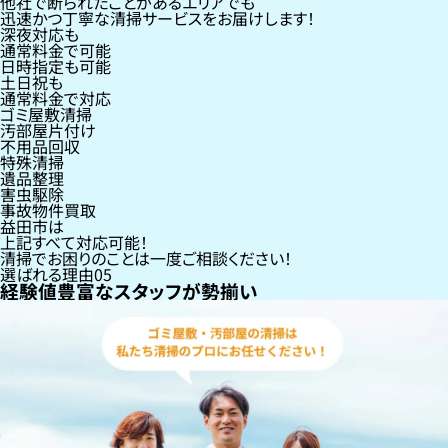
他社で断られたことがあるエリアでも
迅速かつ丁寧な清掃サービスをお届けします！
深夜対応も
通常料金で可能
日時指定も可能
土日祝も
通常料金で対応
ゴミ屋敷清掃
汚部屋片付け
不用品回収
特殊清掃
遺品整理
害虫駆除
事故物件買取
益田市
は
上記すべて対応可能！
清掃でお困りのことは一度ご相談ください！
選ばれる理由
05
経験値豊富なスタッフが勢揃い