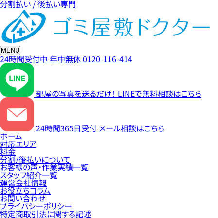
分割払い / 後払い専門
MENU
24時間受付中
年中無休
0120-116-414
部屋の写真を送るだけ！
LINEで無料相談はこちら
24時間365日受付
メール相談はこちら
ホーム
対応エリア
料金
分割/後払いについて
お客様の声・作業実績一覧
スタッフ紹介一覧
運営会社情報
お役立ちコラム
お問い合わせ
プライバシーポリシー
特定商取引法に関する記述