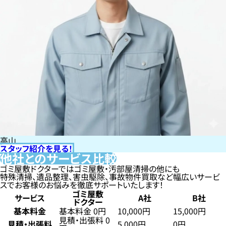
高山
スタッフ紹介を見る！
他社とのサービス比較
ゴミ屋敷ドクターではゴミ屋敷・汚部屋清掃の他にも
特殊清掃、遺品整理、害虫駆除、事故物件買取など幅広いサービ
スでお客様のお悩みを徹底サポートいたします！
ゴミ屋敷
サービス
A社
B社
ドクター
基本料金
基本料金 0円
10,000円
15,000円
見積・出張料 0
見積・出張料
5,000円
0円