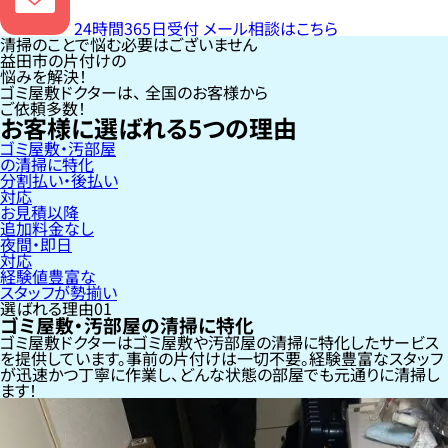
24時間365日受付
メール相談はこちら
清掃のことで悩む必要はございません
益田市の片付けの
悩みを解決！
ゴミ屋敷ドクターは、
全国のお客様
から
ご依頼多数！
お客様に選ばれる
5
つの理由
ゴミ屋敷・汚部屋
の清掃に特化
分割払い・後払い
対応
お見積以降
追加料金なし
夜間・即日
対応
経験値豊富な
スタッフが勢揃い
選ばれる理由
01
ゴミ屋敷・汚部屋の清掃に特化
ゴミ屋敷ドクターはゴミ屋敷や汚部屋の清掃に特化したサービス
を提供しています。事前の片付けは一切不要。経験豊富なスタッフ
が迅速かつ丁寧に作業し、どんな状態の部屋でも元通りに清掃し
ます！