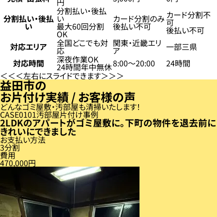
円
分割払い・後払
カード分割不
分割払い・後払
い
カード分割のみ
可
い
最大60回分割
後払い不可
後払い不可
OK
全国どこでも対
関東・近畿エリ
対応エリア
一部三県
応
ア
深夜作業OK
対応時間
8:00〜20:00
24時間
24時間年中無休
左右にスライドできます
益田市の
お片付け実績 / お客様の声
どんなゴミ屋敷・汚部屋も清掃いたします！
CASE
01
汚部屋片付け事例
2LDKのアパートがゴミ屋敷に。下町の物件を退去前に
きれいにできました
お支払い方法
3分割
費用
470,000円