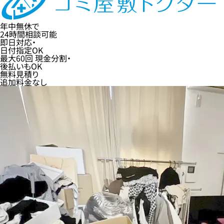
年中無休
で
24時間
相談可能
即日
対応・
日付指定
OK
最大60回
現金分割・
後払い
もOK
無料
見積り
追加料金なし