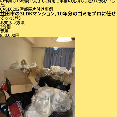
の作業も13時間で完了し、費用も事前の見積もり通りで安心でし
た。
CASE
02
汚部屋片付け事例
益田市の3LDKマンション、10年分のゴミをプロに任せ
てすっきり
お支払い方法
2分割
費用
850,000円