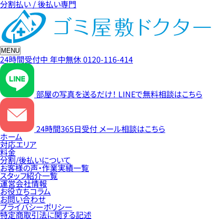
分割払い / 後払い専門
MENU
24時間受付中
年中無休
0120-116-414
部屋の写真を送るだけ！
LINEで無料相談はこちら
24時間365日受付
メール相談はこちら
ホーム
対応エリア
料金
分割/後払いについて
お客様の声・作業実績一覧
スタッフ紹介一覧
運営会社情報
お役立ちコラム
お問い合わせ
プライバシーポリシー
特定商取引法に関する記述