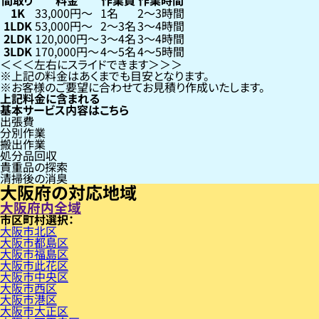
間取り
料金
作業員
作業時間
1K
33,000円〜
1名
2〜3時間
1LDK
53,000円〜
2〜3名
3〜4時間
2LDK
120,000円〜
3〜4名
3〜4時間
3LDK
170,000円〜
4〜5名
4〜5時間
左右にスライドできます
上記の料金はあくまでも目安となります。
お客様のご要望に合わせてお見積り作成いたします。
上記料金に含まれる
基本サービス内容はこちら
出張費
分別作業
搬出作業
処分品回収
貴重品の探索
清掃後の消臭
大阪府の対応地域
大阪府内全域
市区町村
大阪市北区
大阪市都島区
大阪市福島区
大阪市此花区
大阪市中央区
大阪市西区
大阪市港区
大阪市大正区