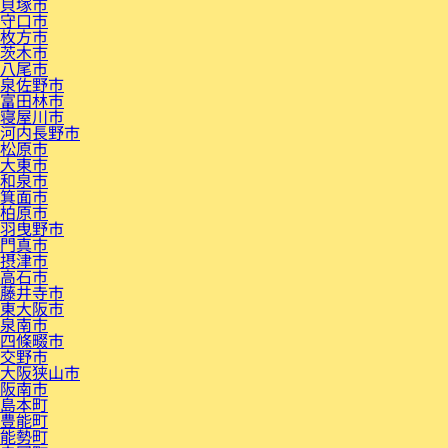
貝塚市
守口市
枚方市
茨木市
八尾市
泉佐野市
富田林市
寝屋川市
河内長野市
松原市
大東市
和泉市
箕面市
柏原市
羽曳野市
門真市
摂津市
高石市
藤井寺市
東大阪市
泉南市
四條畷市
交野市
大阪狭山市
阪南市
島本町
豊能町
能勢町