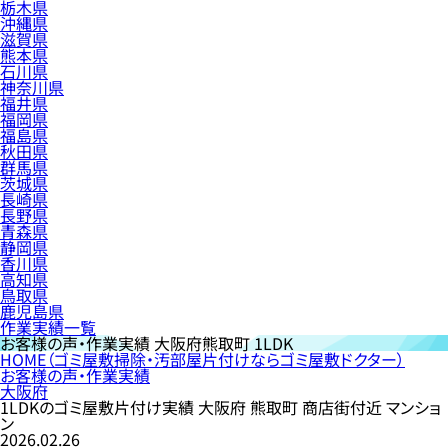
栃木県
沖縄県
滋賀県
熊本県
石川県
神奈川県
福井県
福岡県
福島県
秋田県
群馬県
茨城県
長崎県
長野県
青森県
静岡県
香川県
高知県
鳥取県
鹿児島県
作業実績一覧
お客様の声・作業実績
大阪府熊取町 1LDK
HOME
（ゴミ屋敷掃除・汚部屋片付けならゴミ屋敷ドクター）
お客様の声・作業実績
大阪府
1LDKのゴミ屋敷片付け実績 大阪府 熊取町 商店街付近 マンショ
ン
2026.02.26