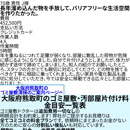
70歳
男性
J様
長年溜め込んだ物を手放して、バリアフリーな生活空間
を作りたかった。
費用
452,500円
支払い方法
クレジットカード
作業人数
4人
作業時間
5時間
年を重ねるにつれて足腰が弱くなり、部屋に散乱した荷物が危険
に感じるようになりました。自分で片付けようとしましたが、体力が
続かず途中で諦めてしまいました。知人の紹介でお願いしたとこ
ろ、スタッフの方がとても親切に対応してくださり、どの物を捨てる
べきか丁寧に相談に乗ってくれました。古い家具や電化製品も適
切に処分していただき、今では安全に移動できる広々とした部屋に
なりました。
大阪府熊取町の
ゴミ屋敷清掃のご案内ページへ
大阪府熊取町のゴミ屋敷・汚部屋片付け料
金目安一覧表
ゴミ屋敷ドクターは
追加費用一切なし
の
明朗会計をお約束します！
弊社がご提示するお見積りは
全てコミコミの料金プラン
です。
依頼時にまとまったお金がない
方のために安心の
分割払い
後払い
も対応しています。