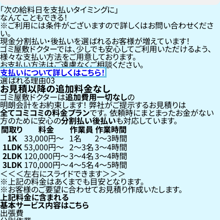
「次の給料日を支払いタイミングに」
なんてこともできる！
ご利用には条件がございますので詳しくはお問い合わせくださ
い。
現金分割払い・後払いを選ばれるお客様が増えています！
ゴミ屋敷ドクターでは、少しでも安心してご利用いただけるよう、
様々な支払い方法をご用意しております。
お支払い方法はご遠慮なくご相談ください。
支払いについて詳しくはこちら！
選ばれる理由
03
お見積以降の追加料金なし
ゴミ屋敷ドクターは
追加費用一切なし
の
明朗会計をお約束します！
弊社がご提示するお見積りは
全てコミコミの料金プラン
です。
依頼時にまとまったお金がない
方のために安心の
分割払い
後払い
も対応しています。
間取り
料金
作業員
作業時間
1K
33,000円〜
1名
2〜3時間
1LDK
53,000円〜
2〜3名
3〜4時間
2LDK
120,000円〜
3〜4名
3〜4時間
3LDK
170,000円〜
4〜5名
4〜5時間
左右にスライドできます
上記の料金はあくまでも目安となります。
お客様のご要望に合わせてお見積り作成いたします。
上記料金に含まれる
基本サービス内容はこちら
出張費