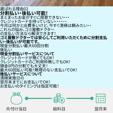
選ばれる理由
02
分割払い・後払い可能！
まとまったお金がすぐに用意できない
クレジットカードを持っていない・・・
今月は何かと出費多いけど、今すぐ清掃は頼みたい
これらの悩み、
ゴミ屋敷ドクター
の支払い方法なら
解決できます！
ゴミ屋敷ドクターでは安心してご利用いただくために分割支払
い・後払いが可能です。
現金分割払い
最大60回分割
後払い
現金分割払いサービスについて
クレジットカードが
無くても
OK！
クレジットカードの
ご利用枠無し
でもOK！
頭金0円の分割
でも大丈夫！
最大60回払い
可能！無理のない支払いでOK！
後払いサービスについて
清掃実施日の
翌月末までにお支払い
でOK！
お支払いのタイミングは指定可能！