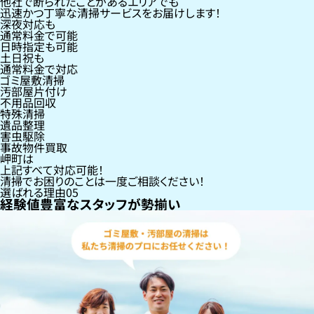
他社で断られたことがあるエリアでも
迅速かつ丁寧な清掃サービスをお届けします！
深夜対応も
通常料金で可能
日時指定も可能
土日祝も
通常料金で対応
ゴミ屋敷清掃
汚部屋片付け
不用品回収
特殊清掃
遺品整理
害虫駆除
事故物件買取
岬町
は
上記すべて対応可能！
清掃でお困りのことは一度ご相談ください！
選ばれる理由
05
経験値豊富なスタッフが勢揃い