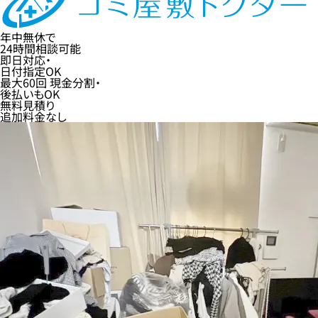
年中無休
で
24時間
相談可能
即日
対応・
日付指定
OK
最大60回
現金分割・
後払い
もOK
無料
見積り
追加料金なし