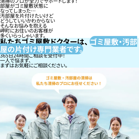
清掃のプロが全力でサポートします！
部屋がゴミ屋敷状態に
なってしまった…
汚部屋を片付けたいけど
どうしていいかわからない
そんなお悩みを抱える
岬町にお住いのお客様が
多くいらっしゃいます。
私たちゴミ屋敷ドクターは、
ゴミ屋敷・汚部
屋の片付け専門
業者です。
365日24時間ご相談を受付中！
一人で悩まず、
まずはお気軽にご相談ください。