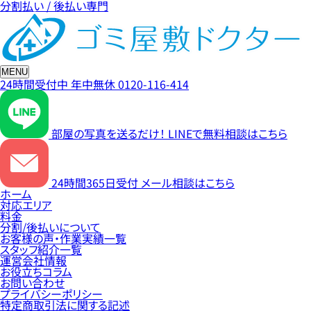
分割払い / 後払い専門
MENU
24時間受付中
年中無休
0120-116-414
部屋の写真を送るだけ！
LINEで無料相談はこちら
24時間365日受付
メール相談はこちら
ホーム
対応エリア
料金
分割/後払いについて
お客様の声・作業実績一覧
スタッフ紹介一覧
運営会社情報
お役立ちコラム
お問い合わせ
プライバシーポリシー
特定商取引法に関する記述