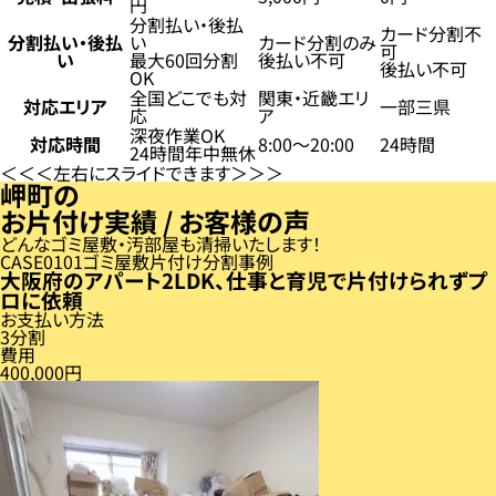
円
分割払い・後払
カード分割不
分割払い・後払
い
カード分割のみ
可
い
最大60回分割
後払い不可
後払い不可
OK
全国どこでも対
関東・近畿エリ
対応エリア
一部三県
応
ア
深夜作業OK
対応時間
8:00〜20:00
24時間
24時間年中無休
左右にスライドできます
岬町の
お片付け実績 / お客様の声
どんなゴミ屋敷・汚部屋も清掃いたします！
CASE
01
ゴミ屋敷片付け分割事例
大阪府のアパート2LDK、仕事と育児で片付けられずプ
ロに依頼
お支払い方法
3分割
費用
400,000円