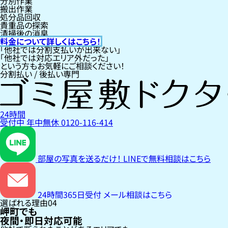
分別作業
搬出作業
処分品回収
貴重品の探索
清掃後の消臭
料金について詳しくはこちら！
「他社では分割支払いが出来ない」
「他社では対応エリア外だった」
という方もお気軽にご相談ください！
分割払い / 後払い専門
24時間
受付中
年中無休
0120-116-414
部屋の写真を送るだけ！
LINEで無料相談はこちら
24時間365日受付
メール相談はこちら
選ばれる理由
04
岬町でも
夜間・即日対応可能