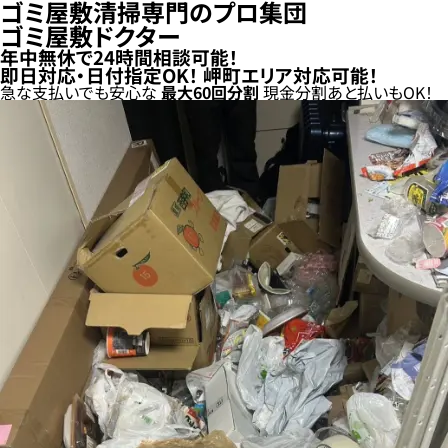
ゴミ屋敷清掃専門のプロ集団
ゴミ屋敷ドクター
年中無休で24時間相談可能！
即日対応・日付指定OK！
岬町エリア対応可能！
急な支払いでも安心な
最大
60
回分割
現金分割
あと払い
もOK！