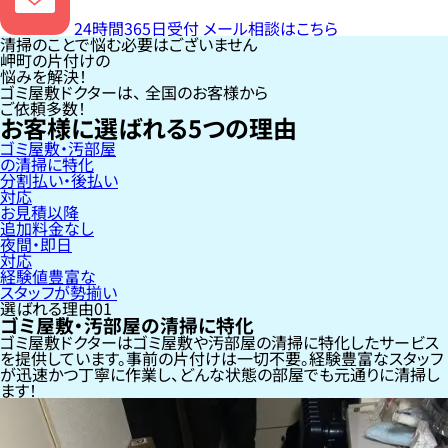
24時間365日受付
メール相談はこちら
清掃のことで悩む必要はございません
岬町の片付けの
悩みを解決！
ゴミ屋敷ドクターは、
全国のお客様
から
ご依頼多数！
お客様に選ばれる
5
つの理由
ゴミ屋敷・汚部屋
の清掃に特化
分割払い・後払い
対応
お見積以降
追加料金なし
夜間・即日
対応
経験値豊富な
スタッフが勢揃い
選ばれる理由
01
ゴミ屋敷・汚部屋の清掃に特化
ゴミ屋敷ドクターはゴミ屋敷や汚部屋の清掃に特化したサービス
を提供しています。事前の片付けは一切不要。経験豊富なスタッフ
が迅速かつ丁寧に作業し、どんな状態の部屋でも元通りに清掃し
ます！