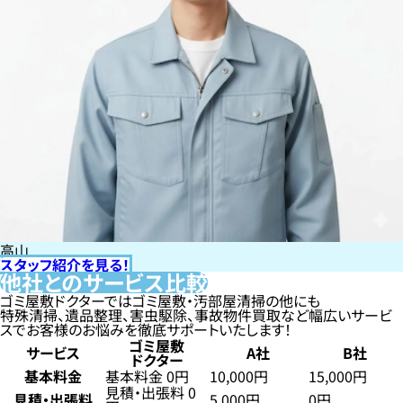
高山
スタッフ紹介を見る！
他社とのサービス比較
ゴミ屋敷ドクターではゴミ屋敷・汚部屋清掃の他にも
特殊清掃、遺品整理、害虫駆除、事故物件買取など幅広いサービ
スでお客様のお悩みを徹底サポートいたします！
ゴミ屋敷
サービス
A社
B社
ドクター
基本料金
基本料金 0円
10,000円
15,000円
見積・出張料 0
見積・出張料
5,000円
0円